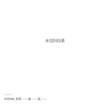
未找到结果
-- ~ --
ICP/HNL 关闭：--
低：--
高：--