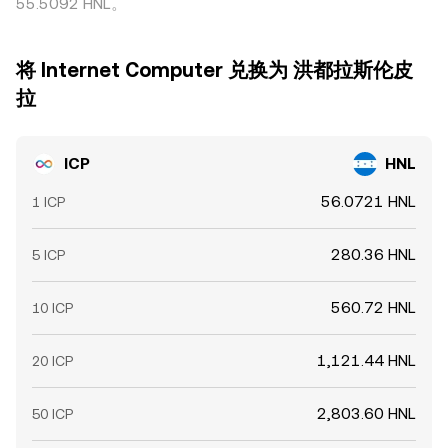
55.5092 HNL。
将 Internet Computer 兑换为 洪都拉斯伦皮
拉
ICP
HNL
56.0721 HNL
1 ICP
280.36 HNL
5 ICP
560.72 HNL
10 ICP
1,121.44 HNL
20 ICP
2,803.60 HNL
50 ICP