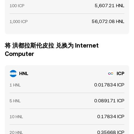
5,607.21 HNL
100 ICP
56,072.08 HNL
1,000 ICP
将 洪都拉斯伦皮拉 兑换为 Internet
Computer
HNL
ICP
0.017834 ICP
1 HNL
0.089171 ICP
5 HNL
0.17834 ICP
10 HNL
0.35668 ICP
20 HNL