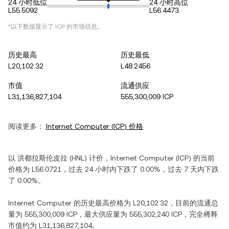
24 小时低位
24 小时高位
L55.5092
L56.4473
*以下数据显示了
ICP
的市场信息。
历史最高
历史最低
L20,102.32
L48.2456
市值
流通供应
L31,136,827,104
555,300,009 ICP
阅读更多：
Internet Computer
(
ICP
) 价格
以
洪都拉斯伦皮拉
(
HNL
) 计价，
Internet Computer
(
ICP
) 的当前
价格为
L56.0721
，过去 24 小时内
下跌
了
0.00%
，过去 7 天内
下跌
了
0.00%
。
Internet Computer
的历史最高价格为
L20,102.32
，目前的流通总
量为
555,300,009 ICP
，最大供应量为
555,302,240 ICP
，完全稀释
市值约为
L31,136,827,104
。