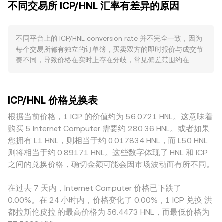
不同交易所 ICP/HNL 汇率有差异的原因
price）。当参考多个交易平台时，数据聚合方会计算成交量加
链资产（如 ckBTC/ckETH）流通度、以及开发者增长和网络
权平均价（VWAP），其公式为：VWAP = Σ(Price_i ×
可用性的改善等，都会提升对 ICP 作为治理与资源计价资产的
Volume_i) / Σ Volume_i，即成交量越大的平台对综合价格的
使用需求。宏观方面，ICP 通常与比特币整体行情存在高度相
不同平台上的 ICP/HNL conversion rate 并不完全一致，因为
影响越大。在进行简单换算时，可直接使用 HNL Value = ICP
关性，BTC 的方向性变化常主导短期波动；同时，HNL 相对主
每个交易所都有独立的订单簿，买卖双方的即时报价与成交节
Amount × rate，或反向使用 ICP Amount = HNL Value /
要计价货币（如美元）的强弱会影响本地法币端的 ICP/HNL 定
奏不同，导致价格在实时上存在分歧，常见偏差范围约在
rate，将 ICP 数量与对应的 HNL 值联系起来。在去中心化场景
价，风险偏好上升或下降也会映射到该对价中。监管事件同样
0.1%–0.5%。流动性深度也是关键变量：在大平台中，较深的
中，若 ICP 在 IC 上的 AMM（如 ICPSwap、Sonic 等）具有
关键：包括对 ICP 是否被视为证券的监管表述、交易平台的合
挂单深度使大额成交造成的价格冲击较小；而在流动性不足的
显著流动性，池子遵循 x × y = k 的恒定乘积做市公式，其中
规进展、以及洪都拉斯或更广泛拉美地区的加密监管框架和法
平台，少量订单就可能推动 ICP/HNL 偏离更大。地理与监管差
ICP 对某一报价资产（例如 USDT）的价格近似为 y/x；随后若
币出入金政策变化，都可能影响 ICP/HNL 的可获得性与报价稳
ICP/HNL 价格兑换表
异会进一步放大差距，例如某些地区对 ICP 的合规要求、法币
通过 USDT/HNL 的报价进一步折算，即可间接得到 ICP/HNL
定性。技术层面，合约市场的资金费率（funding rate）变
出入金渠道与费用不同，可能在面向 HNL 的报价中形成溢价或
根据当前价格，1 ICP 的价值约为 56.0721 HNL。这意味着
的参考值。需要注意的是，中心化订单簿、跨平台 VWAP 与去
化、若存在的期权到期集中日对现货的溢出影响、大额地址在
折扣。很多平台上 ICP 先对 USDT 或 USD 报价，再换算为
中心化 AMM 的定价共同构成市场价格的多源依据，实际成交
购买 5 Internet Computer 需要约 280.36 HNL。或者如果
交易所与链上之间的流入流出、以及 NNS 中神经元的解锁与
HNL，如果 USDT 相对 HNL 存在轻微溢价或贴水（USDT 基
还会受订单深度与滑点的影响，从而使最终的 ICP/HNL
您拥有 L1 HNL，则相当于约 0.017834 HNL，而 L50 HNL
溶解节奏，都会对 ICP 的短期供需平衡造成扰动，从而反映到
差），这一价差会传导到最终的 ICP/HNL 报价中。虽然跨平台
conversion rate 在不同流动性环境中略有差异。
ICP/HNL 的 conversion rate 上。
则将相当于约 0.89171 HNL。这些数字体现了 HNL 和 ICP
的套利交易会在一定程度上收敛这些差异，但由于转账成本、
之间的兑换价格，确切金额可能会因市场波动而有所不同。
到账时间、合规限制和风控门槛等因素，套利并非总能完全抹
平价差，因而 ICP/HNL 的 conversion rate 在不同交易所之间
在过去 7 天内，Internet Computer 价格已下跌了
仍可能维持短期或微幅的偏离。
0.00%。在 24 小时内，价格变化了 0.00%，1 ICP 兑换 洪
都拉斯伦皮拉 的最高价格为 56.4473 HNL，而最低价格为