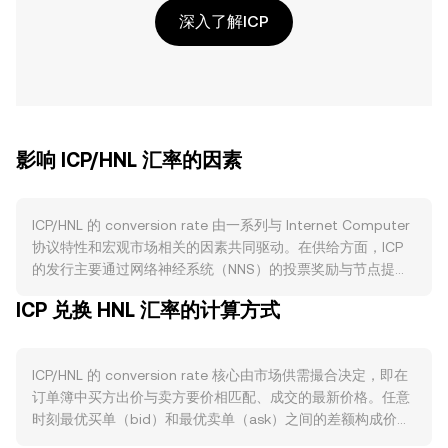
深入了解ICP
影响 ICP/HNL 汇率的因素
ICP/HNL 的 conversion rate 由一系列与 Internet Computer
协议特性和宏观市场相关的因素共同驱动。在供给方面，ICP
的发行主要通过网络神经系统（NNS）的投票奖励与节点提供
者奖励产生，属于持续性通胀发行，而并不存在比特币式的“减
ICP 兑换 HNL 汇率的计算方式
半”周期；与此同时，开发者与项目方将 ICP 转化为用于计算与
存储的 cycles 时会销毁 ICP，这在链上活动上行期间可对流通
供给形成约束。若更多代币被锁定为“神经元”（staking）以参
ICP/HNL 的 conversion rate 核心由市场供需撮合决定，即在
与治理并获取投票奖励，可在一定阶段降低二级市场流动供
订单簿中买方出价与卖方要价相匹配、成交的最新价格。任意
给，从而影响 ICP/HNL 的短期定价。需求层面，Internet
时刻最优买单（bid）和最优卖单（ask）之间的差额构成价差
Computer 生态的活跃度是核心驱动，包括基于 canister 智
（spread），而两者均值常被视为参考的中间价（mid-
能合约的 dApp 使用、SNS 项目启动与募资、链钥技术下的多