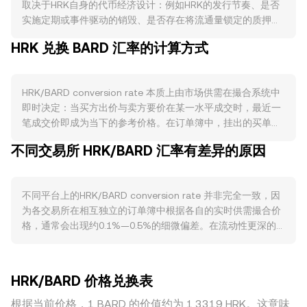
取决于HRK自身的代币经济设计：例如HRK的发行节奏、是否
实施定期或事件驱动的销毁、是否存在将流通量锁定的质押机
制，以及任何类似“减半”的产出调整，都会改变有效流通供
HRK 兑换 BARD 汇率的计算方式
给，从而影响相对价格。需求端则与HRK生态的实际使用紧密
相连：若HRK被广泛用于网络手续费、治理投票、应用内结算
或作为流动性挖矿与激励资产，生态活跃度上升通常会提升对
HRK/BARD conversion rate 本质上由市场供需在撮合系统中
HRK的需求。宏观方面，整体加密市场的风险偏好、比特币走
即时决定：当买方出价与卖方要价在某一水平成交时，最近一
势对风向的牵引、以及BARD自身的强弱都会在短期内放大波
笔成交价即成为当下的参考价格。在订单簿中，挂出的买单构
动，促使HRK/BARD出现顺周期或逆周期的变动。与合规相关
成“买盘”，卖单构成“卖盘”，二者之间的差距是点差；最优买
的事件同样关键：围绕HRK的合规定性、交易所上新或下架、
不同交易所 HRK/BARD 汇率有差异的原因
价与最优卖价的均值可视为“中间价”，常被用作参考。在多平
智能合约审计与升级、以及重要司法辖区对其交易与托管的监
台场景下，数据聚合商还会计算成交量加权平均价
管动态，都可能引发预期差与流动性迁移。技术层面上，HRK
（VWAP），其公式为 VWAP = Σ(Price_i × Volume_i) / Σ
永续合约的资金费率变化、季度或月度期权到期前后的仓位重
不同平台上的HRK/BARD conversion rate 并非完全一致，因
Volume_i，即成交量越大的平台对综合价格影响越大。进行换
定价、以及链上或场内“巨鲸”地址的大额调仓与跨平台转移，
为各交易所在相互独立的订单簿中根据各自的实时供需撮合价
算时，简单的算术关系为：BARD Value = HRK Amount ×
都会在短周期内为HRK/BARD conversion rate 带来额外波
格，通常会出现约0.1%—0.5%的细微偏差。在流动性更深的
rate，或 HRK Amount = BARD Value / rate，其中的 rate 指
动。
平台，较大的订单也能以更小的滑点成交，价格更贴近全市场
当下HRK/BARD conversion rate。如果HRK在去中心化交易
共识；而在流动性较浅的平台，单笔大额交易可能造成更明显
场所具备显著流动性，自动做市商（AMM）池中的定价遵循恒
的价格冲击，短线偏离更大。围绕HRK的地域或监管差异也可
定乘积模型 x × y = k，其中x、y分别代表池中HRK与BARD储
HRK/BARD 价格兑换表
能带来溢价或折价，例如某些司法辖区对HRK的合规接入、托
备量，价格可近似表示为 y/x；当有人用BARD换入HRK或相
管与入金渠道的限制，会影响本地可获得的流动性与报价。此
根据当前价格，1 BARD 的价值约为 1.3319 HRK。这意味
反，池中储备发生变化，曲线自动给出新的边际价格，与订单