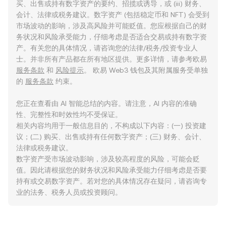
买、出售或持有数字资产的要约、招揽或诱导，或 (iii) 财务、
会计、法律或税务建议。数字资产 (包括稳定币和 NFT) 会受到
市场波动的影响，涉及高风险并可能贬值。您应根据自己的财
务状况和风险承受能力，仔细考虑是否适合交易或持有数字资
产。有关您的具体情况，请咨询您的法律/税务/投资专业人
士。并非所有产品都在所有地区提供。更多详情，请参考欧易
服务条款
和
风险提示
。 欧易 Web3 钱包及其附属服务受单独
的
服务条款
约束。
您正在查看由 AI 智能总结的内容。请注意，AI 内容的准确
性、完整性和时效性均不受保证。
相关内容均用于一般信息目的，不构成以下内容：(一) 投资建
议；(二) 购买、出售或持有任何数字资产；(三) 财务、会计、
法律或税务建议。
数字资产受市场波动影响，涉及较高程度的风险，可能会贬
值。因此请根据您的财务状况和风险承受能力仔细考虑是否要
持有或交易数字资产。若对您的具体情况存在疑问，请咨询专
业的法务、税务人员或投资顾问。