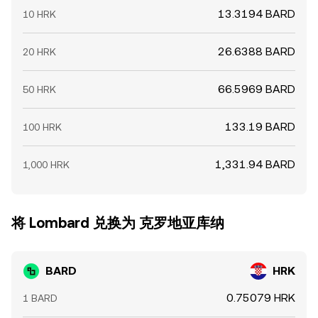
13.3194 BARD
10 HRK
26.6388 BARD
20 HRK
66.5969 BARD
50 HRK
133.19 BARD
100 HRK
1,331.94 BARD
1,000 HRK
将 Lombard 兑换为 克罗地亚库纳
BARD
HRK
0.75079 HRK
1 BARD