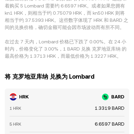
外，许多平台的基础报价路径会先经过USDT，再折算为
簿形成互补的价格发现机制。
着购买 5 Lombard 需要约 6.6597 HRK。或者如果您拥有
HRK/BARD，这意味着USDT相对法币的轻微溢折价或资金利
kn1 HRK，则相当于约 0.75079 HRK，而 kn50 HRK 则将
差，会通过定价链条传导到最终的HRK/BARD报价。跨平台套
相当于约 37.5393 HRK。这些数字体现了 HRK 和 BARD 之
利对价格有稳定作用：当某处价格偏高或偏低时，套利者买低
间的兑换价格，确切金额可能会因市场波动而有所不同。
卖高以收敛差价，但受限于转账确认时间、费用、风控限额与
流动性约束，收敛并非瞬时且并不总是完全。
在过去 7 天内，Lombard 价格已下跌了 0.00%。在 24 小
时内，价格变化了 3.00%，1 BARD 兑换 克罗地亚库纳 的
最高价格为 1.3713 HRK，而最低价格为 1.3227 HRK。
将 克罗地亚库纳 兑换为 Lombard
HRK
BARD
1.3319 BARD
1 HRK
6.6597 BARD
5 HRK