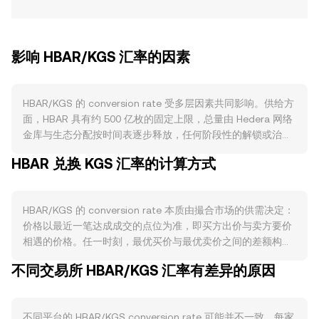
影响 HBAR/KGS 汇率的因素
HBAR/KGS 的 conversion rate 受多层因素共同影响。供给方
面，HBAR 具有约 500 亿枚的固定上限，总量由 Hedera 网络
金库与生态分配按时间表逐步释放，任何阶段性的解锁或治理
层面的分配调整都会改变流通供给与卖压；HBAR 采用权益证
HBAR 兑换 KGS 汇率的计算方式
明与代理质押，质押与节点奖励会暂时锁定部分代币、降低市
场流通；网络手续费以 HBAR 计价，但常态下并无持续性的通
缩式销毁机制，偶发的技术性回收或治理决议不构成长期供给
HBAR/KGS 的 conversion rate 本质由撮合市场的供需决定：
收缩。需求方面，Hedera 的企业与公共用例是核心驱动，包
价格以最近一笔达成成交的点位为准，即买方出价与卖方要价
括高吞吐、低且可预测费用支撑的代币化、碳信用登记、供应
相遇的价格。任一时刻，最优买价与最优卖价之间的差额构成
链与文件时间戳、微支付等，链上活动上升会提升对 HBAR 用
价差，二者的平均值可作为参考的中间价。不同平台之间，为
于手续费与网络参与的需求；生态层面的 DEX（如 Hedera 上
不同交易所 HBAR/KGS 汇率有差异的原因
获得更具代表性的参考，数据聚合商会计算成交量加权平均价
的 AMM）、钱包与托管集成度提升也会扩大交易与持有意
（VWAP），公式为 VWAP = Σ(Price_i × Volume_i) / Σ
愿。宏观层面，HBAR 对比特币方向通常存在较高相关性，广
Volume_i，其中成交量更高的场所对结果影响更大。在换算层
泛的加密市场风险偏好变化往往主导短期波动；同时，KGS 的
不同平台的 HBAR/KGS conversion rate 可能并不一致。每家