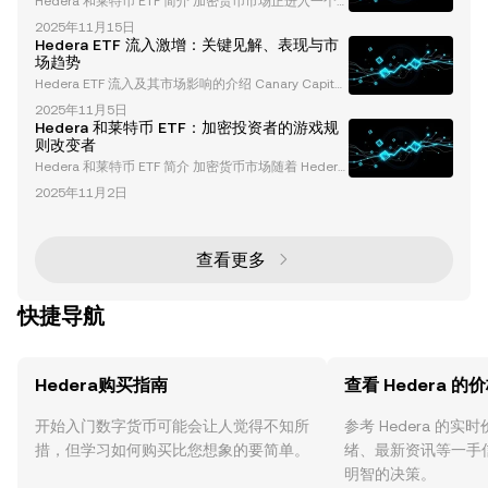
Hedera 和莱特币 ETF 简介 加密货币市场正进入一个
变革阶段，推出了包括 Hedera (HBAR) 和莱特币 (LTC)
2025年11月15日
在内的新现货加密货币 ETF。这些 ETF 将在纽约证券
Hedera ETF 流入激增：关键见解、表现与市
交易所 (NYSE) 和纳斯达克 (Nasdaq) 等美国主要交易
场趋势
所上市交易，这标志着加密投资产品演变中的一个重要
Hedera ETF 流入及其市场影响的介绍 Canary Capital
时刻。本文将深入探讨这些 ETF 的具体细节、独特特
于 2025 年 10 月 28 日推出的 Hedera (HBAR) 和 Litec
点及其对更广泛加密货币生态系统的潜在影响。 什
2025年11月5日
oin (LTC) ETF 标志着加密货币投资领域的一个变革性
Hedera 和莱特币 ETF：加密投资者的游戏规
时刻。这些 ETF 为传统投资者提供了一种受监管且简
则改变者
化的方式，使其能够接触到山寨币，而无需处理钱包或
Hedera 和莱特币 ETF 简介 加密货币市场随着 Hedera
私钥的复杂性。在这两者中，Hedera 的 ETF 因其在净
(HBAR) 和莱特币 (LTC) 交易所交易基金（ETF）的推
流入和管理资产总
2025年11月2日
出，达到了一个重要的里程碑。这些 ETF 为投资者提
供了受监管且简化的方式来接触这些山寨币，标志着加
密投资演变中的关键一步。在本文中，我们将深入探讨
这些 ETF 的细节、市场表现及其对加密货币生态系统
查看更多
的更广泛影响。 什么是 Hedera 和莱特币 ETF？ 交易
所交
快捷导航
Hedera购买指南
查看 Hedera 的
开始入门数字货币可能会让人觉得不知所
参考 Hedera 的
措，但学习如何购买比您想象的要简单。
绪、最新资讯等一手
明智的决策。