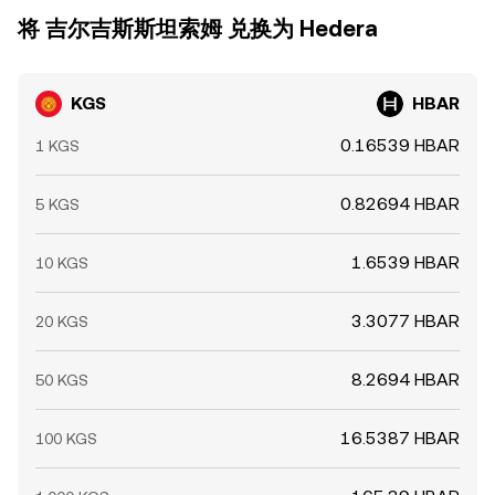
将 吉尔吉斯斯坦索姆 兑换为 Hedera
KGS
HBAR
0.16539 HBAR
1 KGS
0.82694 HBAR
5 KGS
1.6539 HBAR
10 KGS
3.3077 HBAR
20 KGS
8.2694 HBAR
50 KGS
16.5387 HBAR
100 KGS