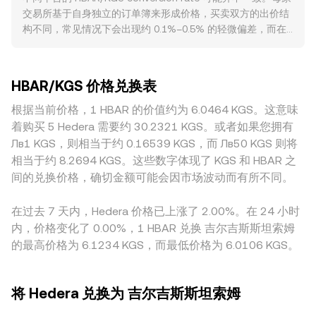
面，简单的计算关系是：KGS Value = HBAR Amount ×
强弱会通过报价腿传导到 HBAR/KGS 的 conversion rate，例
交易所基于自身独立的订单簿来形成价格，买卖双方的出价结
rate，反之 HBAR Amount = KGS Value / rate；这一定义中
如美元走强、地区通胀与利率、KGS 流动性与政策引导都会影
构不同，常见情况下会出现约 0.1%–0.5% 的轻微偏差，而在
的 rate 即当前观察到的 HBAR/KGS conversion rate。若引用
响本地法币估值。监管方面，针对加密资产证券属性、交易平
流动性较薄或波动放大的时段，偏差可能扩大。深度更好的平
了链上去中心化流动性（例如 Hedera 上的 AMM 池）作为价
台合规、稳定币与质押政策的监管表态，及吉尔吉斯斯坦本地
台能承接较大单量而价格冲击较小，而流动性不足的平台在大
格来源的一环，则池子遵循 x × y = k 的恒定乘积做市公式，其
对加密兑换与法币出入金规则的变化，均可能引发 HBAR 与
额成交下更容易出现滑点与瞬时背离。地理与监管差异也会带
中 x、y 为两种资产的储备量，池内的即时价格近似等于 y/x；
KGS 两端的流动性和定价调整。技术层面，永续合约资金费率
HBAR/KGS 价格兑换表
来溢价或折价：例如某些地区对 HBAR 的上市与合规要求、法
HBAR 相对 USDC/USDT 的链上定价再通过法币报价腿映射到
的正负与偏离、期货与期权到期集中带来的对冲与展期、以及
币出入金渠道对 KGS 的限制、银行结算时段与本地市场参与
根据当前价格，1 HBAR 的价值约为 6.0464 KGS。这意味
KGS，从而影响整体的 HBAR/KGS conversion rate。
链上与场外的大额地址（“鲸鱼”）转账、托管地址解锁或再分
结构，都会造成本地化定价差。实际报价路径中，HBAR 通常
着购买 5 Hedera 需要约 30.2321 KGS。或者如果您拥有
配，都会在短期内放大波动并影响 HBAR/KGS 的即时
先对 USDT 或 USD 定价，再映射到 KGS；若 USDT 相对法币
Лв1 KGS，则相当于约 0.16539 KGS，而 Лв50 KGS 则将
conversion rate。
存在轻微溢折价或跨境流动性紧张，这些“基差”会层层传导进
相当于约 8.2694 KGS。这些数字体现了 KGS 和 HBAR 之
HBAR/KGS 的报价。跨所套利会在一定程度上收敛价差，但受
间的兑换价格，确切金额可能会因市场波动而有所不同。
制于手续费、提现与入金时间、链上确认与合规审查等摩擦，
套利并非即时与完全，因此各平台的 conversion rate 仍可能
在过去 7 天内，Hedera 价格已上涨了 2.00%。在 24 小时
在短时间内存在可见差异。
内，价格变化了 0.00%，1 HBAR 兑换 吉尔吉斯斯坦索姆
的最高价格为 6.1234 KGS，而最低价格为 6.0106 KGS。
将 Hedera 兑换为 吉尔吉斯斯坦索姆