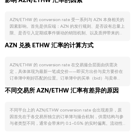
影响 AZN/ETHW 汇率的因素
AZN/ETHW 的 conversion rate 受一系列与 AZN 本身相关的
因素影响。首先是供应端：AZN 的发行规则、是否设有总量上
限、是否引入定期或事件驱动的销毁机制、以及质押带来的锁
仓比例，都会改变流通供给与短期卖压。如果 AZN 的代币经
AZN 兑换 ETHW 汇率的计算方式
济包含类似减半或排程式减产，市场在临近与刚发生时往往会
重新评估供需平衡。需求端则取决于 AZN 生态的真实使用场
景与链上活动，例如主网或应用的活跃度、开发者与用户增
AZN/ETHW 的 conversion rate 在交易撮合层面由供需决
长、支付或质押用途的扩展、以及与其他协议的集成度；这些
定，具体体现为最新一笔成交价——即买方出价与卖方要价在
因素会提升对 AZN 的实用性需求，从而影响 AZN/ETHW 的
订单簿中刚好匹配的位置。订单簿中的买单（bid）与卖单
conversion rate。宏观相关性方面，AZN 通常会随整体加密
（ask）之间的差额是价差（spread），而最优买价与最优卖
资产风险情绪与比特币方向波动，若 BTC 走强、风险偏好提
不同交易所 AZN/ETHW 汇率有差异的原因
价的平均值常被视为参考的中间价（mid-price）。当参考多
升，资金对加密资产的配置增加常见于全市场；同时，ETHW
个交易场所时，聚合器通常计算成交量加权平均价
的相对强弱也会通过计价腿传导到 AZN/ETHW 的报价。监管
（VWAP），公式为：VWAP = Σ(Price_i × Volume_i) / Σ
与合规进展同样重要：围绕 AZN 的合规状态、交易所上架政
不同平台上的 AZN/ETHW conversion rate 会出现差异，原
Volume_i，这让高成交量场所的价格对最终参考值影响更大。
策、地区性监管指引或披露标准变化，都会改变可交易性与参
因首先在于各交易所独立的订单簿与撮合机制，供需结构与参
在做简单换算时，可按 AZN 金额与 conversion rate 的乘除
与者结构，进而影响短期波动。技术层面，合约与衍生品市场
与者类型不同，通常会带来约 0.1–0.5% 的实时偏离。流动性
关系直观计算：以 ETHW 计价的价值 = AZN 数量 ×
的动态会叠加影响，例如永续合约资金费率的正负变化、期权
深度也是关键：在深度更高的市场，大额订单对价格的冲击较
conversion rate；反之 AZN 数量 = 以 ETHW 计价的价值 /
到期集中日的仓位结算、以及链上或交易所内的巨鲸地址净流