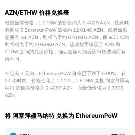
小，报价更接近全球共识；而流动性薄弱的平台更容易因单笔
conversion rate。若 AZN 在去中心化交易所具有显著流动
入与净流出，这些都会在基本面之上带来额外的短期波动。
交易而出现显著偏差。与 AZN 相关的地域与监管因素也可能
性，自动做市商（AMM）池会采用 x × y = k 的恒定乘积模
AZN/ETHW 价格兑换表
造成溢价或折价，例如某一地区对 AZN 的合规要求或获取渠
型，池内两侧资产储备分别为 x（AZN）与 y（ETHW），在
道更为便捷，导致该市场的 AZN/ETHW 报价相对更强或更
根据当前价格，1 ETHW 的价值约为 2.4029 AZN。这意味
无外部注入的前提下 k 保持不变，瞬时价格近似为 y/x；当流
弱。此外，若部分平台主要通过 AZN/USDT 与 ETHW/USDT
动性提供或交易行为改变储备比例时，AZN/ETHW 的池内报
着购买 5 EthereumPoW 需要约 12.0146 AZN。或者如果
的交叉报价生成 AZN/ETHW，USDT 相对基础计价资产（如
价随之调整。
您拥有 ₼1 AZN，则相当于约 0.41616 AZN，而 ₼50 AZN
法币或其他稳定资产）的细微溢折价会被传导到最终的
则将相当于约 20.8080 AZN。这些数字体现了 AZN 和
AZN/ETHW 报价中。套利会对这些差异形成校正作用，但并
ETHW 之间的兑换价格，确切金额可能会因市场波动而有
不总是即时或完全，受限于转账时间、手续费、风控限制与资
所不同。
金规模，因此跨平台报价仍会保留一定幅度的偏离。
在过去 7 天内，EthereumPoW 价格已下跌了 5.00%。在
24 小时内，价格变化了 1.00%，1 ETHW 兑换 阿塞拜疆马
纳特 的最高价格为 2.4287 AZN，而最低价格为 2.3398
AZN。
将 阿塞拜疆马纳特 兑换为 EthereumPoW