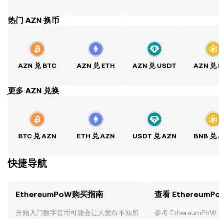
热门 AZN 换币
AZN 兑 BTC
AZN 兑 ETH
AZN 兑 USDT
AZN 兑
ִִִִִִִִִִִִִִִִִִִִִִִִִִִִִִִִִִִִִִִִִִִִִִִִ更多 AZN 兑换
BTC 兑 AZN
ETH 兑 AZN
USDT 兑 AZN
BNB 兑
快捷导航
EthereumPoW购买指南
查看 Ethereum
开始入门数字货币可能会让人觉得不知所
参考 EthereumP