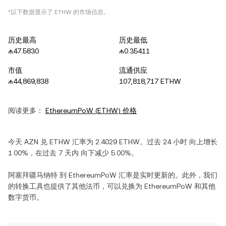
*以下数据显示了
ETHW
的市场信息。
历史最高
历史最低
₼47.5830
₼0.35411
市值
流通供应
₼44,869,838
107,818,717 ETHW
阅读更多：
EthereumPoW
(
ETHW
) 价格
今天
AZN
兑
ETHW
汇率为
2.4029
ETHW
。过去 24 小时
向上增长
1.00%
，在过去 7 天内
向下减少
5.00%
。
阿塞拜疆马纳特
到
EthereumPoW
汇率是实时更新的。此外，我们
的转换工具也提供了其他法币，可以兑换为
EthereumPoW
和其他
数字货币。