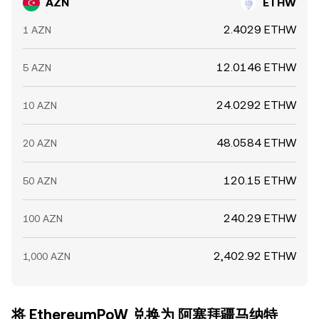
AZN
ETHW
2.4029 ETHW
1 AZN
12.0146 ETHW
5 AZN
24.0292 ETHW
10 AZN
48.0584 ETHW
20 AZN
120.15 ETHW
50 AZN
240.29 ETHW
100 AZN
2,402.92 ETHW
1,000 AZN
将 EthereumPoW 兑换为 阿塞拜疆马纳特