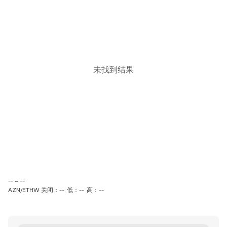
未找到结果
-- ~ --
AZN/ETHW 关闭：--
低：--
高：--