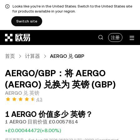
Looks like you're in the United States. Switch to the United States site
for products available in your region.
Switch site
跳转至主要内容
注册
首页
计算器
AERGO 兑 GBP
AERGO/GBP：将 AERGO
(AERGO) 兑换为 英镑 (GBP)
AERGO 兑 英镑
4.3
1 AERGO 价值多少 英镑？
1 AERGO 目前价值 £0.0057814
+£0.00044472
(+8.00%)