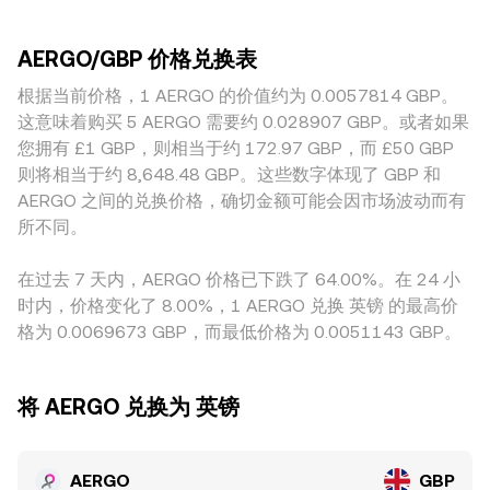
时，AERGO 在韩元市场的合规或上架变化也可能改变其全球
大额交易，而流动性较浅的平台更容易出现滑点与瞬时价差。
通常遵循恒定乘积做市公式 x × y = k，其中价格近似等于
流动性格局，间接影响以 GBP 计价的价格。技术层面，若存
地域与合规因素也会形成溢价或折价：例如 AERGO 在韩元市
y/x；当大额交易改变池中 AERGO 与另一资产（例如稳定币或
在 AERGO 永续合约，资金费率的正负与大小会反映多空杠杆
AERGO/GBP 价格兑换表
场的主导流动性与本地监管变化可能影响其全球基准定价，再
ETH）的数量比例时，池内价格即时滑动，并通过套利与跨市
失衡并短期牵动现货与衍生品间的基差；大额地址向交易所的
通过跨币种换算传导到以 GBP 报价的水平。很多情况下，
根据当前价格，1 AERGO 的价值约为 0.0057814 GBP。
场资金流动反馈至中心化市场，从而间接影响 AERGO/GBP 的
净流入或净流出会改变卖压与买盘承接，期末结算或重大代币
AERGO 先以 USDT 或 USD 形成基准价，再通过 USDT/GBP
conversion rate。
这意味着购买 5 AERGO 需要约 0.028907 GBP。或者如果
解锁窗口也会放大波动。这些网络、宏观、合规与微观市场结
或 USD/GBP 折算为 AERGO/GBP，这意味着 USDT 相对 GBP
您拥有 £1 GBP，则相当于约 172.97 GBP，而 £50 GBP
构共同作用，塑造 AERGO/GBP 的 conversion rate。
的轻微升贴水会直接体现在最终报价上。套利者会在平台间搬
则将相当于约 8,648.48 GBP。这些数字体现了 GBP 和
砖以缩小差价，从而对价格起到稳定作用，但受限于提现与入
AERGO 之间的兑换价格，确切金额可能会因市场波动而有
金时效、手续费、风控限额和合规审核，价差并不会被完全抹
所不同。
平，因而不同交易所的 AERGO/GBP conversion rate 仍可能
在短时间内各异。
在过去 7 天内，AERGO 价格已下跌了 64.00%。在 24 小
时内，价格变化了 8.00%，1 AERGO 兑换 英镑 的最高价
格为 0.0069673 GBP，而最低价格为 0.0051143 GBP。
将 AERGO 兑换为 英镑
AERGO
GBP