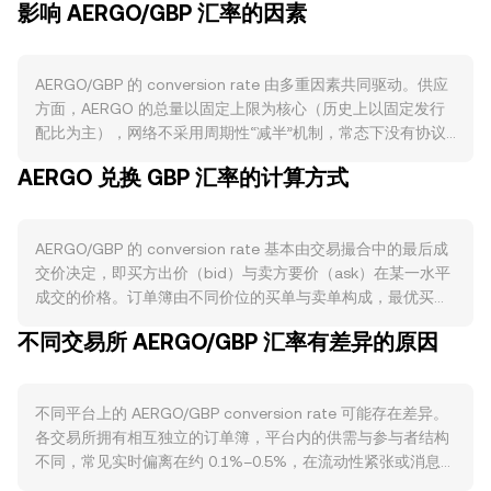
影响 AERGO/GBP 汇率的因素
AERGO/GBP 的 conversion rate 由多重因素共同驱动。供应
方面，AERGO 的总量以固定上限为核心（历史上以固定发行
配比为主），网络不采用周期性“减半”机制，常态下没有协议
层永久性销毁安排；但用于治理与节点投票的锁仓（如通过质
AERGO 兑换 GBP 汇率的计算方式
押获取网络治理权或候选出块人权重）会阶段性减少流通量，
从而影响市场可交易供给。需求端主要来自 AERGO 生态的企
业与混合链（公链+私链）应用落地：由 Blocko 推动的企业级
AERGO/GBP 的 conversion rate 基本由交易撮合中的最后成
部署、与现有 IT 基建集成的智能合约与数据交换场景、跨链
交价决定，即买方出价（bid）与卖方要价（ask）在某一水平
与桥接带来的资产流动，以及交易所和托管端的应用整合，都
成交的价格。订单簿由不同价位的买单与卖单构成，最优买价
会提升对 AERGO 的使用与持有需求。宏观方面，AERGO 与
与最优卖价之间的差（点差）体现即时交易成本；两者的平均
比特币整体方向具有较强相关性；当 BTC 大幅波动时，
不同交易所 AERGO/GBP 汇率有差异的原因
值可视为中间价，用于参考与定价基准。在多交易平台之间，
AERGO/GBP 的短期走向往往跟随整体加密市场情绪。此外，
行情聚合器通常使用成交量加权平均价（VWAP）衡量更广义
英镑本身的强弱（如英国央行利率决策、通胀与经济数据）会
的市场水平：VWAP = Σ(Price_i × Volume_i) / Σ Volume_i，其
通过定价货币侧影响 conversion rate：英镑走强时，在其他
不同平台上的 AERGO/GBP conversion rate 可能存在差异。
中成交量更大的市场对结果影响更大。单笔换算时，GBP
条件不变下，同一单位 AERGO 折算的 GBP 可能趋于回落。
各交易所拥有相互独立的订单簿，平台内的供需与参与者结构
Value = AERGO Amount × rate，而反向换算为 AERGO
合规层面，英国针对加密资产推广与上架的规则（如 FCA 的合
不同，常见实时偏离在约 0.1%–0.5%，在流动性紧张或消息冲
Amount = GBP Value / rate。此外，若 AERGO 在去中心化
规披露要求）会影响英镑入出渠道的深度与交易便利性；同
击时偏离可能更大。深度充足的市场可在较小价格冲击下承接
交易场景中以跨链或包装资产形式参与流动性池，其池内定价