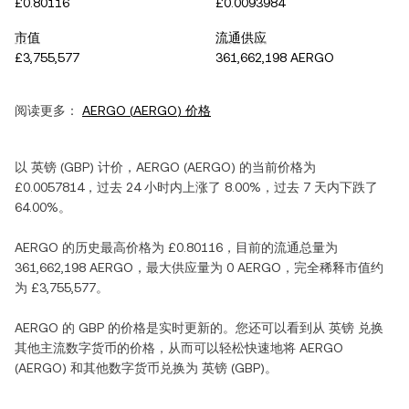
£0.80116
£0.0093984
市值
流通供应
£3,755,577
361,662,198 AERGO
阅读更多：
AERGO
(
AERGO
) 价格
以
英镑
(
GBP
) 计价，
AERGO
(
AERGO
) 的当前价格为
£0.0057814
，过去 24 小时内
上涨
了
8.00%
，过去 7 天内
下跌
了
64.00%
。
AERGO
的历史最高价格为
£0.80116
，目前的流通总量为
361,662,198 AERGO
，最大供应量为
0 AERGO
，完全稀释市值约
为
£3,755,577
。
AERGO
的
GBP
的价格是实时更新的。您还可以看到从
英镑
兑换
其他主流数字货币的价格，从而可以轻松快速地将
AERGO
(
AERGO
) 和其他数字货币兑换为
英镑
(
GBP
)。