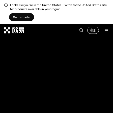
Looks like you're in the United States. Switch to the United States site
for products available in your region.
Switch site
跳转至主要内容
注册