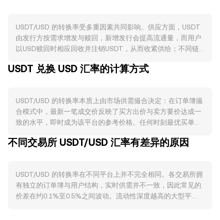
USDT/USD 的转换率受多重因素共同影响。供应方面，USDT
由发行方按需求增发与赎回，新增发行会提高流通量，而用户
以USD赎回时相应回收并注销USDT，从而收紧供给；不同链
上（如Tron与以太坊）的发行与转移成本差异也会影响跨链流
USDT 兑换 USD 汇率的计算方式
动性和短期定价。USDT没有挖矿减半或协议层质押机制，但
发行方的储备构成、利息收入分配、审计与披露频率会影响市
场对锚定稳定性的信心与定价弹性。需求方面，交易所计价、
USDT/USD 的转换率本质上由市场供需撮合决定：在订单簿撮
合约保证金、跨平台转账结算、以及在中心化与去中心化场景
合模式中，最新一笔成交价反映了买方出价与卖方要价达成一
中的结算需求，会推高或降低USDT持有与使用的意愿；当加
致的水平，即时成为该平台的参考价格。任何时刻最优买单
密生态活跃、资金偏好避险或短期观望时，USDT作为交易中
（Bid）与最优卖单（Ask）之间的差距是价差，二者均值可视
介与计价单位的需求通常上升。宏观层面，虽然USDT目标锚
不同交易所 USDT/USD 汇率有差异的原因
为中间价，用于衡量即时报价附近的平衡位置。跨平台视角
定USD，但加密市场整体风险偏好、BTC与主流代币的方向、
下，数据聚合通常采用成交量加权平均价（VWAP），其公式
以及美元强弱都会间接影响USDT的溢价或折价：风险偏好降
为 VWAP = Σ(Price_i × Volume_i) / Σ Volume_i，成交量更大
低或市场波动放大时，对USDT的短期需求可能上升；而美元
USDT/USD 的转换率在不同平台上并不完全相同。各交易所拥
的场所对综合价格影响更大。对于简单换算，可用基础算术表
走强、利率变动与美元流动性紧张可能提高赎回偏好，进而改
有独立的订单簿与用户结构，实时供需并不一致，因此常见的
达：若当前 USDT/USD 的转换率为r，则 USD价值 = USDT数
变场内外供需平衡。监管事件同样关键：针对稳定币的立法与
价差在约0.1%至0.5%之间波动。流动性深度越高的大型平
量 × r；反之 USDT数量 = USD价值 ÷ r。在去中心化交易场景
指引（例如对储备资产、托管、披露的要求），交易平台上
台，承接大额订单时的价格冲击越小，报价更接近聚合后的共
中，如果USDT在AMM池中与USD或USD计价资产形成充足流
USDT的上架或限制，银行与支付通道的政策变更，都会影响
识水平；而在流动性较浅的平台，单笔大单即可引发更明显的
动性，则价格由恒定乘积模型近似决定：x × y = k，其中池中