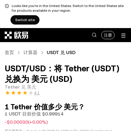
Looks like you're in the United States. Switch to the United States site
for products available in your region.
Switch site
跳转至主要内容
注册
首页
计算器
USDT 兑 USD
USDT/USD：将 Tether (USDT)
兑换为 美元 (USD)
Tether 兑 美元
4.1
1 Tether 价值多少 美元？
1 USDT 目前价值 $0.99914
-$0.00030
(+0.00%)