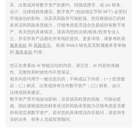
买、出售或持有数字资产的要约、招揽或诱导，或 (iii) 财务、
会计、法律或税务建议。数字资产 (包括稳定币和 NFT) 会受到
市场波动的影响，涉及高风险并可能贬值。您应根据自己的财
务状况和风险承受能力，仔细考虑是否适合交易或持有数字资
产。有关您的具体情况，请咨询您的法律/税务/投资专业人
士。并非所有产品都在所有地区提供。更多详情，请参考欧易
服务条款
和
风险提示
。 欧易 Web3 钱包及其附属服务受单独
的
服务条款
约束。
您正在查看由 AI 智能总结的内容。请注意，AI 内容的准确
性、完整性和时效性均不受保证。
相关内容均用于一般信息目的，不构成以下内容：(一) 投资建
议；(二) 购买、出售或持有任何数字资产；(三) 财务、会计、
法律或税务建议。
数字资产受市场波动影响，涉及较高程度的风险，可能会贬
值。因此请根据您的财务状况和风险承受能力仔细考虑是否要
持有或交易数字资产。若对您的具体情况存在疑问，请咨询专
业的法务、税务人员或投资顾问。