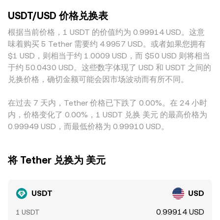
发行、赎回与跨境流通效率，从而波及USDT/USD 的转换率。
偏离。地理与监管因素也会形成溢价或折价：不同辖区对稳定
两种资产数量分别为x与y，价格约等于 y/x；当有大额换入或
技术层面，合约市场资金费率、期权到期集中时点、以及链上
USDT/USD 价格兑换表
币的合规要求、法币入金通道、赎回便利度、以及KYC流程差
换出时，池子比例改变，导致滑点与价格移动。需要注意的
与交易所内的大额地址（鲸鱼）资金流动，都会在短期内造成
异，都会影响当地用户对USDT的即时需求与场内外转换效
根据当前价格，1 USDT 的价值约为 0.99914 USD。这意
是，不同交易所独立维护各自的订单簿或流动性池，最终显示
供需倾斜；当保证金主要计价为USDT时，强平与补保证金的
率，从而反映到 USDT/USD 的报价上。此外，许多平台上其
的 USDT/USD 转换率会因撮合、流动性与费用结构的差异而
味着购买 5 Tether 需要约 4.9957 USD。或者如果您拥有
集中行为也可能引发阶段性偏离。此外，链上流动性池的深度
他资产以USDT作为主要计价与结算单位，若USDT相对USD在
略有不同。
$1 USD，则相当于约 1.0009 USD，而 $50 USD 则将相当
与滑点、跨链桥通道的拥堵与手续费波动，都会叠加到现货报
场内出现轻微溢价或折价（即USDT基差），这种偏差会间接
价上，影响即时转换。
于约 50.0430 USD。这些数字体现了 USD 和 USDT 之间的
传导到以USDT计价的所有交易对中，影响所观察到的
兑换价格，确切金额可能会因市场波动而有所不同。
USDT/USD 转换率。跨平台套利能在一定程度上收敛这些差
异，但并非完美：转账确认时间、链上与平台手续费、提现与
在过去 7 天内，Tether 价格已下跌了 0.00%。在 24 小时
入金限额、网络拥堵、合规流程与风控审查都会增加套利成本
内，价格变化了 0.00%，1 USDT 兑换 美元 的最高价格为
与时延，使价格在短时间内保持差异，直到成本与时延降低或
0.99949 USD，而最低价格为 0.99910 USD。
流动性恢复后才趋于收敛。
将 Tether 兑换为 美元
USDT
USD
0.99914 USD
1 USDT