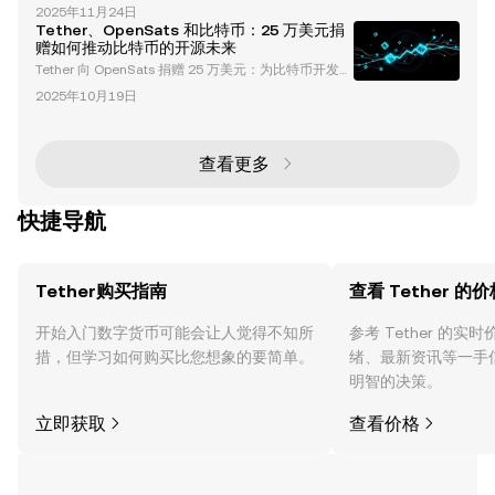
全球最广泛使用的稳定币 USDT 的发行方，正在通过将
钱包的功能、优势及其更广泛的影响，以及它如何重新
2025年11月24日
其稳定币集成到比特币生态系统中，彻底改变加密货币
定义创作者的内容变现方式
Tether、OpenSats 和比特币：25 万美元捐
领域。这一战略举措利用了闪电网络和 Taproot Asset
赠如何推动比特币的开源未来
s 协议，将比特币的去中心化和安全性与闪电网络的速
Tether 向 OpenSats 捐赠 25 万美元：为比特币开发注
度和可扩展性相结合。这一集成有望重新定义稳定币的
入动力 Tether，这家加密货币行业的领军企业，以向
实用性，实现高速、低成本的交易，并扩展比特币作为
2025年10月19日
OpenSats 捐赠 25 万美元而引发热议。OpenSats 是
价值存储之外的角色。
一家 501(c)(3) 非营利组织，致力于资助比特币（BT
C）开发者和开源项目。这笔捐赠彰显了 Tether 对比
特币及更广泛的去中心化生态系统的承诺。那么，这对
查看更多
比特币的未来意味着什么？又如何反映出加密货
快捷导航
Tether购买指南
查看 Tether 的价
开始入门数字货币可能会让人觉得不知所
参考 Tether 的
措，但学习如何购买比您想象的要简单。
绪、最新资讯等一手
明智的决策。
立即获取
查看价格