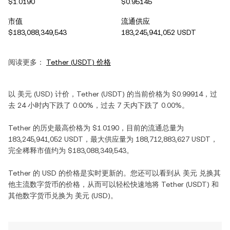
$1.0190
$0.95145
市值
流通供应
$183,088,349,543
183,245,941,052 USDT
阅读更多：
Tether
(
USDT
) 价格
以
美元
(
USD
) 计价，
Tether
(
USDT
) 的当前价格为
$0.99914
，过
去 24 小时内
下跌
了
0.00%
，过去 7 天内
下跌
了
0.00%
。
Tether
的历史最高价格为
$1.0190
，目前的流通总量为
183,245,941,052 USDT
，最大供应量为
188,712,883,627 USDT
，
完全稀释市值约为
$183,088,349,543
。
Tether
的
USD
的价格是实时更新的。您还可以看到从
美元
兑换其
他主流数字货币的价格，从而可以轻松快速地将
Tether
(
USDT
) 和
其他数字货币兑换为
美元
(
USD
)。