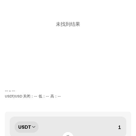
未找到结果
-- ~ --
USDT/USD 关闭：--
低：--
高：--
USDT