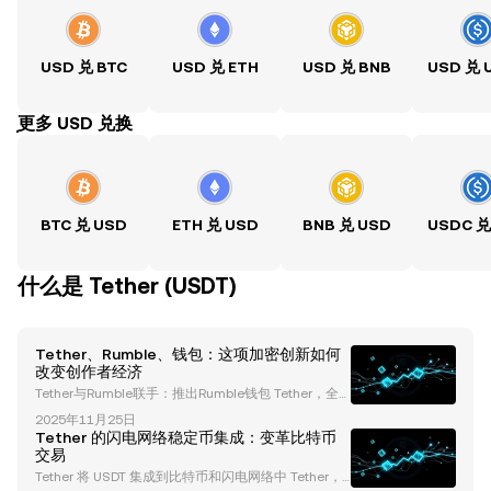
USD 兑 BTC
USD 兑 ETH
USD 兑 BNB
USD 兑 
ִִִִִִִִִִִִִִִִִִִִִִִִִִִִִִִִִִִִִִִִִִִִִִִִ更多 USD 兑换
BTC 兑 USD
ETH 兑 USD
BNB 兑 USD
USDC 兑
什么是 Tether (USDT)
Tether、Rumble、钱包：这项加密创新如何
改变创作者经济
Tether与Rumble联手：推出Rumble钱包 Tether，全
球加密货币领域的领导者，与快速增长的视频流媒体平
2025年11月25日
台Rumble合作，推出了 Rumble钱包 ——一款尖端的
Tether 的闪电网络稳定币集成：变革比特币
非托管加密货币钱包。这一合作旨在通过为内容创作者
交易
及其观众提供无缝、低成本和无国界的支付方式，彻底
Tether 将 USDT 集成到比特币和闪电网络中 Tether，
改变创作者经济。 在本文中，我们将深入探讨Rumble