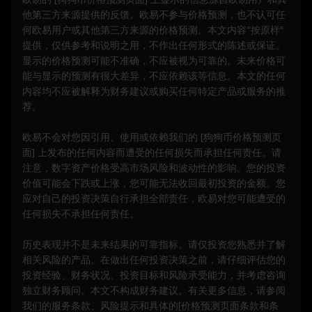
失不承担任何责任。
他第三方来源提供的反馈。欧易不参与价格预测，也不认可任
何欧易用户或其他第三方来源的价格预测。本文内容“按原样”
7. 责任限制
提供，仅供参考和说明之用，不作出任何形式的陈述或保证。
7.1 在法律允许的范围内，欧易及其关联方不对
显示的价格预测可能不准确，不应被视为可靠的。未来价格可
您使用价格预测功能而产生的任何间接、偶然或
能与显示的预测有很大差异，不应依赖该等信息。本文的任何
后果性损失负责。
内容均不应被解释为财务建议或购买任何特定产品或服务的推
7.2 欧易的责任仅限于您在过去 12 个月内为访
荐。
问价格预测功能而向欧易支付的费用。
欧易不会对您因引用、使用或依赖我们的 [
狗狗币
价格预测页
8. 赔偿
面] 上发布的任何内容而遭受的任何损失而承担任何责任。请
8.1 您同意赔偿欧易及其关联方因以下原因引起
注意，数字资产价格受高市场风险和波动性的影响。您的投资
的任何权利主张、损失或责任：
价值可能会下跌或上涨，您可能无法收回最初投资的金额。您
- 您使用价格预测功能。
应对自己的投资决策自行承担全部责任，欧易对您可能遭受的
- 您违反本条款。
任何损失不承担任何责任。
- 您违反适用法律。
历史表现并不是未来结果的可靠指标。请仅投资您熟悉并了解
9. 解决争议
相关风险的产品。在做出任何投资决策之前，请仔细评估您的
9.1 根据本条款产生的任何争议将受欧易一般服
投资经验、财务状况、投资目标和风险承受能力，并考虑咨询
务条款中的争议解决规定管辖，包括任何适用的
独立财务顾问。本文不构成财务建议。有关更多信息，请参阅
仲裁或集体诉讼豁免条款。
我们的
服务条款
、
风险提示
和具体的[价格预测页面
条款和条