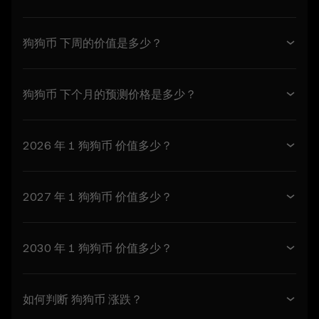
2.1 除非另有说明，否则本条款项下使用的术语
应与欧易服务条款中定义的含义相同。如有冲
突，则以本条款的规定为准。
狗狗币 下周的价值是多少？
3. 价格预测功能
3.1 价格预测功能仅作为参考信息 按“现状”提
狗狗币 下个月的预测价格是多少？
供，不提供任何形式的保证。
3.2 价格预测功能可能包括：
- 来自第三方来源的聚合或衍生数据。
2026 年 1 狗狗币 价值多少？
- 用于信息使用的分析工具，包括价格表现可视
化。
- 有关异常市场活动的通知或公告。
3.3 本价格预测功能不构成财务或投资建议，不
2027 年 1 狗狗币 价值多少？
应依赖其做出任何投资或产品决策。
4. 您的义务
2030 年 1 狗狗币 价值多少？
4.1 您同意：
- 遵守所有条款和更新。
- 未经事先书面同意，不得复制或利用价格预测
如何判断 狗狗币 涨跌？
功能。
- 自行进行尽职调查，并随时了解欧易的任何公