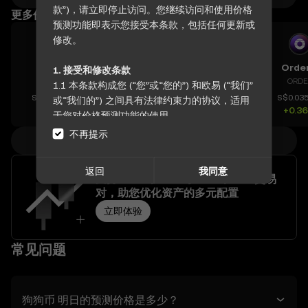
款”)，请立即停止访问。您继续访问和使用价格
更多价格行情
预测功能即表示您接受本条款，包括任何更新或
修改。
Celo
Cetus Token
Lumentum Holdings Inc.
Order
1. 接受和修改条款
CELO
CETUS
LITE
ORDE
1.1 本条款构成您 (“您”或“您的”) 和欧易 (“我们”
S$0.07698
S$0.02267
S$1,049.94
S$0.03
或“我们的”) 之间具有法律约束力的协议，适用
-1.13%
-0.96%
-3.18%
+0.3
于您对价格预测功能的使用。
1.2 通过以任何身份访问或使用价格预测功能，
不再提示
查看全部价格
您确认：
- 您已阅读、理解并同意本条款、欧易的隐私政
返回
我同意
策以及任何其他纳入的条款。
支持 USDC/SGD 与 USDT/SGD 交易
- 您了解与数字资产交易相关的风险。
对，助您优化资产的多元配置
- 欧易对您使用价格预测功能产生的任何不利后
立即体验
果不承担任何责任。
1.3 欧易可自行决定修改本条款或修改价格预测
常见问题
功能。修订自“上次修订”日期起生效。您有责任
定期查看本条款。
2. 定义
狗狗币 明日的预测价格是多少？