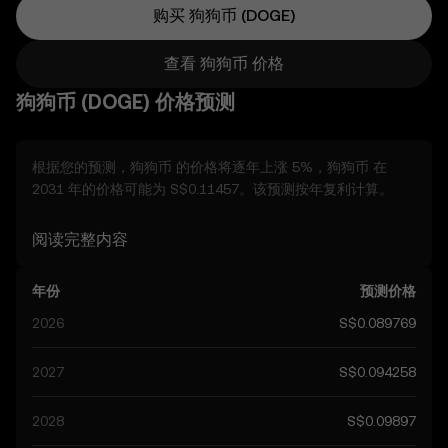
购买 狗狗币 (DOGE)
查看 狗狗币 价格
狗狗币 (DOGE) 价格预测
根据您的预测，狗狗币 的价格将逐年上涨 5%，狗狗币 在
2031 年的价格可能为 S$0.11457。该预测按年复利计算。
考虑到 狗狗币 的价格预测呈现上行趋势，年底有望升至
阅读完整内容
S$0.094258，建议综合考虑其他可能影响其表现的实际因
素。
年份
预测价格
目前社群对 狗狗币 的预测价格区间为 S$0.089769 至
2026
S$0.089769
S$0.47159，最高点可达 S$0.47159。该预测主要受全球数字
货币监管动态及该领域技术进展的影响。关注 狗狗币 的预测
2027
S$0.094258
信息，有助于您做出更有依据的决策，请牢记，所有预测结果
均属推测，不应被视为财务建议。
2028
S$0.09897