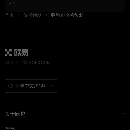
件
]。
内容免责声明
欧易信息页面上发布的内容可能基于第三方来源
首页
价格预测
狗狗币价格预测
并按“现状”提供。其仅供参考，不构成财务建
议。欧易对不准确的信息不承担任何责任，用户
应自行研究并咨询独立的财务顾问。
风险提示
数字资产波动性很大，受市场风险影响。过去的
表现并不能保证未来的结果。只有在您了解风险
©2017 - 2026 OKX.COM
并能承担数字资产的潜在损失的情况下，才可以
交易或持有数字资产。有关更多信息，请参阅欧
易的
服务条款
以及
风险提示
。
简体中文/SGD
关于欧易
产品