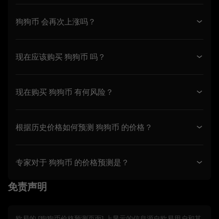
告或市场活动。
狗狗币 会再次上涨吗？
5. 免责声明和排除条款
5.1 价格预测功能和提供的内容：
- 不保证准确或完整。
现在应该购买 狗狗币 吗？
- 不是投资或财务建议。
- 不是背书或推荐。
5.2 您不应依赖价格预测功能进行投资或产品决
现在购买 狗狗币 有何风险？
策。欧易对任何依赖价格预测功能的行为不承担
任何责任。
5.3 在法律允许的范围内，欧易不承担所有默示
根据历史价格如何预测 狗狗币 的价格？
保证，包括适销性和适用于特定用途的保证。欧
易对与价格预测功能相关的错误、中断或其他问
题不承担任何责任。
专家对于 狗狗币 的价格预测是？
6. 风险披露
6.1 数字资产具有高风险，可能导致重大损失，
免责声明
包括其价值的完全损失。数字资产可能不适合所
有用户。
6.2 您自愿承担这些风险，并同意欧易对任何损
欧易的 [
狗狗币
价格预测页面] 上显示的信息源自欧易用户和其