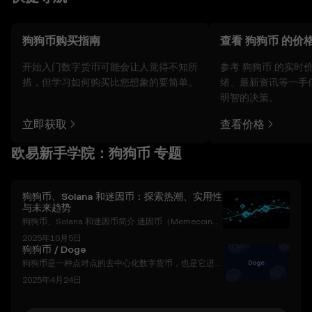
狗狗币购买指南
查看 狗狗币 的价
开始入门数字货币可能会让人觉得不知所
参考 狗狗币 的实时
措，但学习如何购买比您想象的要简单。
绪、最新资讯等一手
明智的决策。
立即获取
查看价格
欧易新手学院：狗狗币 专题
狗狗币、Solana 和迷因币：探索热潮、实用性
与未来趋势
狗狗币、Solana 和迷因币简介 迷因币（Memecoin
s）彻底改变了加密货币领域，将互联网文化与区块链
2025年10月5日
技术相结合，创造了一个既充满投机性又引人入胜的市
狗狗币 / Doge
场。在这些迷因币中，**狗狗币（Dogecoin，DOG
狗狗币是一种点对点的去中心化数字货币，也是它进行
E） 是最初且最具标志性的迷因币，而 Solana（SO
交易的网络的名称。狗狗币起初是基于2013年流行的
L）**因其高速交易和低费用，成为推出新迷因币的首
2025年4月24日
一个玩笑。但是，其社区吸引力，启动机制和向社交网
选平台。本文将深入探讨迷因币的历史、演变及未来趋
络用户提供小费的实用程序很快就得到了大量的追随
势，重点关注狗狗币、Solana
者。 该网络实际上是现已不复存在的LucKYCoin的一