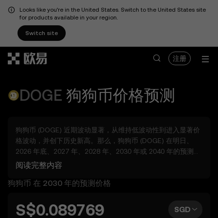
Looks like you're in the United States. Switch to the United States site
for products available in your region.
Switch site
跳转至主要内容
注册
DOGE
狗狗币
价格预测
狗狗币 (DOGE) 近期波动显著，从维持低波动性到进入显著价
格波动，并创下历史新高。那么，狗狗币 (DOGE) 在明日、
2026 年底、2027 年、2028 年、2030 年或 2040 年的预测价
格会是多少？
阅读完整内容
借助多种工具预览 狗狗币 的潜在波动，无论是几日、几周、
狗狗币 在 2030 年的预测价格
几个月后，或远至 2050 年。您还可以为 狗狗币 设置自己的预
测价格，将自己的预估与市场判断做对比。请注意，数字货币
市场具有波动性，参考预测时需持续保持探索心态，同时保持
S$0.089769
SGD
适度谨慎。