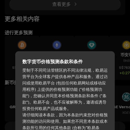
个分支。 LucKYCoin本身就是Litecoin的一个分支，它
查看更多
有一个随机的区块奖励，介于1到1百万个代币之间。
Dogecoin借用了这种模型，仅每
更多相关内容
进行更多预测
比特币
以太坊
泰达币
币安
BTC
数字货币价格预测条款和条件
ETH
USDT
BNB
S$82,924.71
S$2,446.42
S$1.280
S$763
受制于不同司法管辖区的不同法律法规，欧易运
+0.80%
+1.87%
-0.02%
+0.2
营平台为全球客户提供各种产品和服务。通过访
新币推荐
问或使用欧易平台 (包括任何欧易网站或移动应
用程序) 上提供的价格预测功能 (“价格预测功
能”)，您确认并同意本价格预测条款和条件 (“条
款”)。欧易不会，也不应被解释为，邀请或诱导
GRVT Token
Teradyne, Inc.
Vertiv Holdings, LLC
投资任何欧易产品或服务。
GRVT
XTER
XVRT
XGE
请仔细阅读本条款，因为本条款约束您对价格预
测功能的访问和使用。如果您不同意本条款或本
查看全部价格预测
条款所引用的任何其他条款 (合称为“欧易条