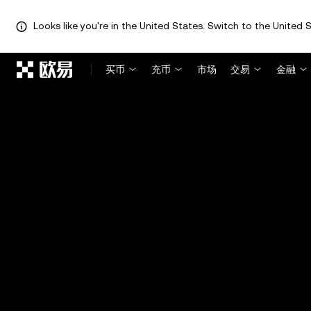
Looks like you're in the United States. Switch to the United S
跳转至主要内容
买币
充币
市场
交易
金融