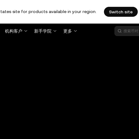
tates site for products available in your region.
Switch site
机构客户
新手学院
更多