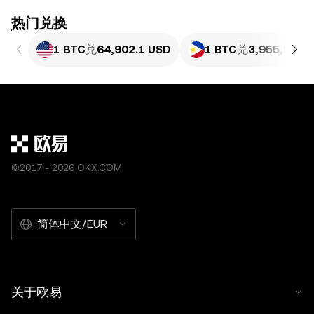
ִִִִִִִִִִִִִִִִִִִִִִִִִִִִִִִִִִִִִִִִִִִִִִִִ热门兑换
1 BTC
兑
64,902.1 USD
1 BTC
兑
3,955,913.
©2017 - 2026 OKX.COM
简体中文/EUR
关于欧易