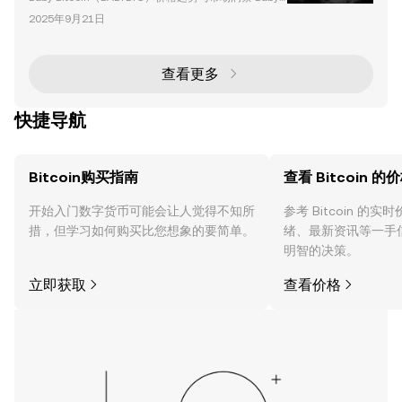
Bitcoin（BABYBTC）最近在加密货币市场上获得了显
2025年9月21日
著关注，其价格出现了惊人的飙升，同时吸引了越来越
多的投资者兴趣。本文深入探讨了BABYBTC的最新价
格趋势、技术指标以及战略发展，为投资者和交易者提
供全面分析。 最近的价格飙升与交易量 关键亮点： 价
查看更多
格飙升 ：BABYBTC在过去24小时内价格上涨了10
8%，达到$0
快捷导航
Bitcoin购买指南
查看 Bitcoin 的
开始入门数字货币可能会让人觉得不知所
参考 Bitcoin 的
措，但学习如何购买比您想象的要简单。
绪、最新资讯等一手
明智的决策。
立即获取
查看价格