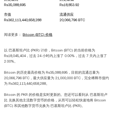
Rs35,088,695
Rs18,853.92
市值
流通供应
Rs362,113,440,658,288
20,066,796 BTC
阅读更多：
Bitcoin
(
BTC
) 价格
以
巴基斯坦卢比
(
PKR
) 计价，
Bitcoin
(
BTC
) 的当前价格为
Rs18,045,404
，过去 24 小时内
上涨
了
0.00%
，过去 7 天内
上涨
了
2.00%
。
Bitcoin
的历史最高价格为
Rs35,088,695
，目前的流通总量为
20,066,796 BTC
，最大供应量为
21,000,000 BTC
，完全稀释市值约
为
Rs362,113,440,658,288
。
Bitcoin
的
PKR
的价格是实时更新的。您还可以看到从
巴基斯坦卢
比
兑换其他主流数字货币的价格，从而可以轻松快速地将
Bitcoin
(
BTC
) 和其他数字货币兑换为
巴基斯坦卢比
(
PKR
)。