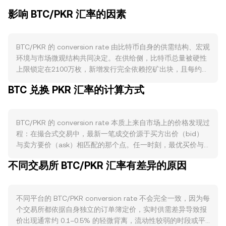
影响 BTC/PKR 汇率的因素
BTC/PKR 的 conversion rate 由比特币自身的供需结构、宏观
环境与市场微观结构共同决定。在供给侧，比特币总量被硬性
上限锁定在2100万枚，新增发行完全依赖挖矿出块，且每约四
年发生一次区块奖励减半（Halving），使得净增速递减；比特
BTC 兑换 PKR 汇率的计算方式
币协议层没有销毁和质押机制，长期丢失的私钥与休眠地址则
在实践中进一步收紧可流通供给。在需求侧，比特币作为价值
储藏与跨境结算工具的使用意愿、链上活跃度、闪电网络等二
BTC/PKR 的 conversion rate 本质上来自市场上的价格发现过
层支付应用的渗透，以及场外与合规渠道的持有配置需求，都
程：在撮合式交易中，最新一笔成交价源于买方出价（bid）
会影响对 BTC 的买盘强度。宏观相关性方面，BTC 往往对全
与卖方要价（ask）相匹配的那个点。任一时刻，最优买价与
球风险偏好变化敏感，流动性收紧、利率上行及避险情绪上升
最优卖价之间的差额构成价差（spread），两者的平均则常被
时，短期内可能压制买需；而本地角度，PKR 的强弱、通胀水
不同交易所 BTC/PKR 汇率有差异的原因
视为参考性的中间价（mid-price）。当参考多个平台时，数
平与资本流动限制会改变以 PKR 计价的购买力，从而影响
据聚合方会计算成交量加权平均价（VWAP），以更高权重反
BTC/PKR 的定价。监管层面的关键事件同样重要，例如美国
映高成交量平台，公式为：VWAP = Σ(Price_i × Volume_i) / Σ
与其他主要市场对现货或衍生品 ETF 的审批、银证接入规范、
不同平台的 BTC/PKR conversion rate 不会完全一致，因为每
Volume_i。在换算层面，若以某一时刻的 conversion rate 为
税务申报要求以及反洗规制的收紧或放松，都会迅速改变合规
个交易所都依据自身独立的订单簿定价，实时供需差异导致报
R，则 PKR Value = BTC Amount × R，反之 BTC Amount =
资金的进出节奏。技术层面，永续合约的资金费率正负与水
价出现通常约 0.1–0.5% 的轻微背离，流动性较弱的时段或平
PKR Value / R。除了中心化订单簿，比特币在去中心化场景中
平、期权到期时的大额未平仓位（如季度与月度交割）、大型