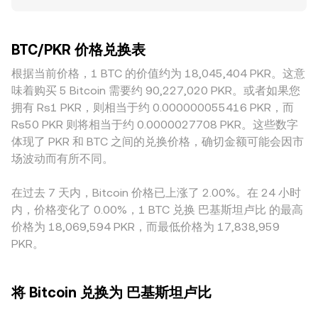
台偏差可能更大。深度越充足的大型平台，单笔大额交易对价
也可能通过跨链包装资产（如 WBTC）参与流动性池，自动做
地址与矿工的钱包流向、交易所内外的深度与流动性迁移，常
格的冲击越小，价格更贴近全市场的共识；而小型或本地化平
市商（AMM）采用 x × y = k 的恒定乘积模型，其中池内代币
在短期内带来额外波动，这些因素叠加共同塑造了 BTC/PKR
台因深度有限，价格更易被单笔订单推动。在地域与监管层
数量之比决定边际价格，价格近似为 y/x，随着交易发生导致
的 conversion rate。
BTC/PKR 价格兑换表
面，针对 BTC 的入金/出金通道、KYC/AML 要求、结算周期、
池子资产比例变化，从而形成新的边际价格。综合各来源的成
以及与 PKR 相关的外汇与资本流动规定，都会在不同市场形成
根据当前价格，1 BTC 的价值约为 18,045,404 PKR。这意
交、深度与流动性成本，平台据此给出实时可执行的
溢价或折价。此外，许多平台以 USDT 为中间计价，
BTC/PKR conversion rate。
味着购买 5 Bitcoin 需要约 90,227,020 PKR。或者如果您
BTC/USDT 与 USDT/PKR 的报价链路会把 USDT 相对法定货
拥有 Rs1 PKR，则相当于约 0.000000055416 PKR，而
币的轻微溢折价传导进最终的 BTC/PKR 报价。跨平台的套利
Rs50 PKR 则将相当于约 0.0000027708 PKR。这些数字
交易能在一定程度上收敛这些差异，但受限于手续费、提币与
体现了 PKR 和 BTC 之间的兑换价格，确切金额可能会因市
到账时间、合规成本及流动性约束，价格并不会被即时完全拉
场波动而有所不同。
平，因此各平台之间的 conversion rate 仍会存在可观察的细
微差别。
在过去 7 天内，Bitcoin 价格已上涨了 2.00%。在 24 小时
内，价格变化了 0.00%，1 BTC 兑换 巴基斯坦卢比 的最高
价格为 18,069,594 PKR，而最低价格为 17,838,959
PKR。
将 Bitcoin 兑换为 巴基斯坦卢比