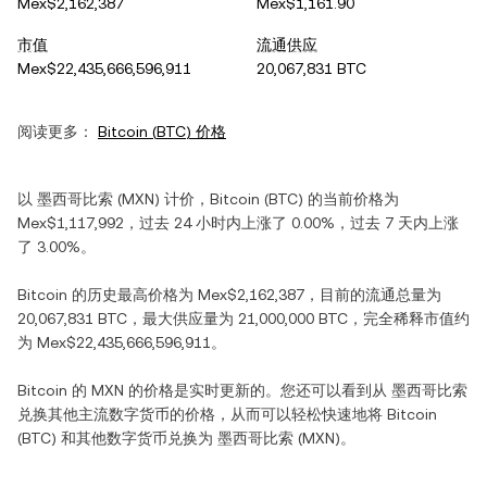
Mex$2,162,387
Mex$1,161.90
市值
流通供应
Mex$22,435,666,596,911
20,067,831 BTC
阅读更多：
Bitcoin
(
BTC
) 价格
以
墨西哥比索
(
MXN
) 计价，
Bitcoin
(
BTC
) 的当前价格为
Mex$1,117,992
，过去 24 小时内
上涨
了
0.00%
，过去 7 天内
上涨
了
3.00%
。
Bitcoin
的历史最高价格为
Mex$2,162,387
，目前的流通总量为
20,067,831 BTC
，最大供应量为
21,000,000 BTC
，完全稀释市值约
为
Mex$22,435,666,596,911
。
Bitcoin
的
MXN
的价格是实时更新的。您还可以看到从
墨西哥比索
兑换其他主流数字货币的价格，从而可以轻松快速地将
Bitcoin
(
BTC
) 和其他数字货币兑换为
墨西哥比索
(
MXN
)。