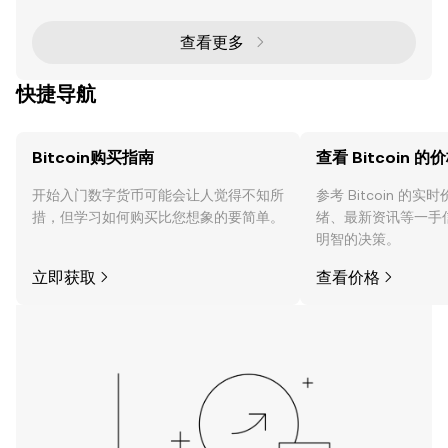
多的投资者兴趣。本文深入探讨了BABYBTC的最新价
格趋势、技术指标以及战略发展，为投资者和交易者提
供全面分析。 最近的价格飙升与交易量 关键亮点： 价
查看更多
格飙升 ：BABYBTC在过去24小时内价格上涨了10
8%，达到$0
快捷导航
Bitcoin购买指南
查看 Bitcoin 的
开始入门数字货币可能会让人觉得不知所
参考 Bitcoin 的
措，但学习如何购买比您想象的要简单。
绪、最新资讯等一手
明智的决策。
立即获取
查看价格