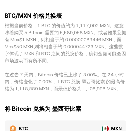
负与大小影响多空持仓成本，期权到期（特别是月度与季度）
大小：深度更高的平台在大额下单时滑点更小，价格更贴近整
过去中心化场景间接获取（例如以 WBTC 等锚定资产在 DEX
可能集中增大波动，矿工在减半前后或电费压力上升时的卖出
体市场；而较小平台的订单簿较薄，单笔成交更容易推动价格
上成交并再换算为 MXN），则自动做市商（AMM）遵循 x × y
行为会改变短期供给，链上“鲸鱼”钱包的集中转移与大额入场
BTC/MXN 价格兑换表
偏离“共识”。在地域与监管层面，法币入出金渠道、当地合规
= k 的恒定乘积机制，其中池内两种资产储备量为 x 与 y，价格
或出场也会在短时间内放大 BTC/MXN 的波动。
成本与银行通道效率会影响 MXN 场景下的定价，特定时段
根据当前价格，1 BTC 的价值约为 1,117,992 MXN。这意
近似为 y/x，随着交易改变池子储备，价格也随之滑动。不同
（如银行非工作时间）还可能放大本地溢价或折价。此外，部
来源的价格信号最终会在聚合与套利作用下对 BTC/MXN
味着购买 5 Bitcoin 需要约 5,589,958 MXN。或者如果您拥
分平台的 BTC/MXN 报价实际由 BTC/USDT 与 USDT/MXN 两
conversion rate 形成统一的市场参考。
有 Mex$1 MXN，则相当于约 0.00000089446 MXN，而
段拼接而来，因此 USDT 相对 MXN 的微小升贴水会传导到最
Mex$50 MXN 则将相当于约 0.000044723 MXN。这些数
终的 BTC/MXN 报价。跨平台套利通常能在价格出现偏离时买
字体现了 MXN 和 BTC 之间的兑换价格，确切金额可能会因
低卖高以收敛差价，但受限于链上转账时间、法币结算周期、
市场波动而有所不同。
手续费与风控限额等因素，套利并非瞬时且并不总是充分，因
而各平台之间的 conversion rate 仍可能在短期内保持一定差
在过去 7 天内，Bitcoin 价格已上涨了 3.00%。在 24 小时
异。
内，价格变化了 0.00%，1 BTC 兑换 墨西哥比索 的最高价
格为 1,118,889 MXN，而最低价格为 1,108,998 MXN。
将 Bitcoin 兑换为 墨西哥比索
BTC
MXN