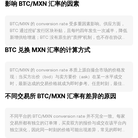
影响 BTC/MXN 汇率的因素
BTC/MXN 的 conversion rate 受多重因素影响。供应方面，
BTC 通过挖矿发行区块补贴，且每约四年发生一次减半，降低
新增供给增速；BTC 没有原生的“质押”机制，也不存在协议层
面的常态化销毁，但私钥丢失或主动将币发送至不可用地址会
BTC 兑换 MXN 汇率的计算方式
在事实层面减少可流通量。需求方面，BTC 的用途包括价值储
备、跨境结算与商户收款试点、以及衍生品保证金与储备资产
等；网络活跃度上，链上转账、闪电网络的使用、以及如
BTC/MXN 的 conversion rate 本质上源自撮合市场的价格发
Ordinals 等带动的手续费周期性上升，往往反映参与度与偏好
现：当买方出价（bid）与卖方要价（ask）在某一水平成交
变化，从而影响买卖意愿。宏观层面，BTC 对全球风险偏好高
时，最新达成的交易价格就成为即时参考。任意时刻，最佳买
度敏感：美债收益率、美元走向及流动性松紧常影响 BTC 的
价与最佳卖价之间的差距构成价差（spread），二者的均值即
方向；同时，MXN 的强弱也会改变以 MXN 计价的 BTC/MXN
不同交易所 BTC/MXN 汇率有差异的原因
为中间价（mid-price），常用于参考报价。在多家平台之
conversion rate，例如墨西哥的利率政策、对外贸易与汇入汇
间，数据聚合商会计算成交量加权平均价（VWAP），公式为
出规模、以及当地市场风险偏好都会对 MXN 的相对购买力产
VWAP = Σ(Price_i × Volume_i) / Σ Volume_i，使高成交量场所
生作用。监管事件也会触发再定价：如美国对现货 BTC ETF
不同平台的 BTC/MXN conversion rate 并不完全一致。每家
对综合价格的影响更大。进行简单换算时，可直接使用 MXN
的审批进展、各国对交易平台与托管的合规要求、税务申报规
交易所都有独立的订单簿，买卖双方的报价与成交在该平台内
Value = BTC Amount × conversion rate，以及 BTC Amount
则，以及针对挖矿或场外兑换渠道的监管收紧或放松，均可能
独立演化，因此同一时刻的价格可能出现差异，常见的即时偏
= MXN Value / conversion rate 来估算名义金额。多数情况
改变流动性与参与者结构。技术面上，永续合约资金费率的正
离在约 0.1%–0.5% 的范围内。流动性深度也决定了价格冲击
下，BTC 对 MXN 的即时价格来自中心化交易所订单簿；若通