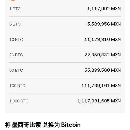
1,117,992 MXN
1 BTC
5,589,958 MXN
5 BTC
11,179,916 MXN
10 BTC
22,359,832 MXN
20 BTC
55,899,580 MXN
50 BTC
111,799,161 MXN
100 BTC
1,117,991,605 MXN
1,000 BTC
将 墨西哥比索 兑换为 Bitcoin