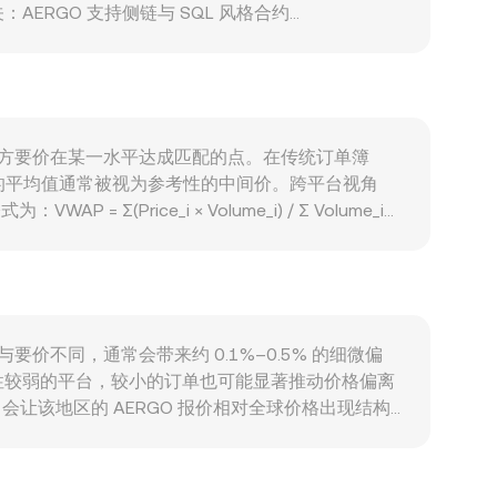
RGO 支持侧链与 SQL 风格合约
押与资源访问的需求；与合作方（如 Blocko）推动
特币方向性变化具有较高相关性，广泛的风险偏好转
/USD 的短期波动。监管事件同样重要：美国对代
币入金与做市能力，进而反馈到 AERGO/USD
；大型地址的链上转账与集中入所通常带来情绪化波
出价与卖方要价在某一水平达成匹配的点。在传统订单簿
库存或流动性提供者在流动性低迷时缩减深度，
价的平均值通常被视为参考性的中间价。跨平台视角
ce_i × Volume_i) / Σ Volume_i。
rsion rate，而 AERGO 数量 = USD 数额 /
O/USDT 或 AERGO/ETH）。这类池采用恒定乘积做市
中两资产的相对储备时，价格会沿着曲线滑动，进而影响聚合
价与要价不同，通常会带来约 0.1%–0.5% 的细微偏
性较弱的平台，较小的订单也可能显著推动价格偏离
让该地区的 AERGO 报价相对全球价格出现结构
 USDT 相对 USD 存在轻微升贴水，这一“基差”会直接
、手续费与风控限额，套利并非瞬时且并不总是完全有