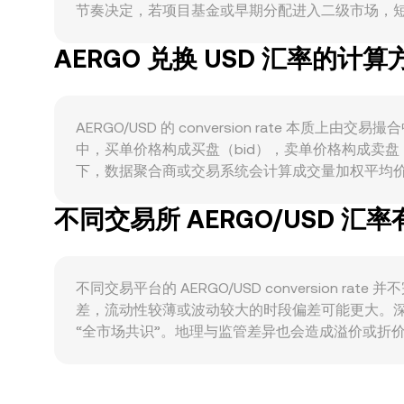
节奏决定，若项目基金或早期分配进入二级市场，短期
（AERGOSQL），面向企业的私有/联盟链部署与
AERGO 兑换 USD 汇率的计算
的商业落地、开发者活跃度、桥接到以太坊生态的跨
变、美元走强或利率上行通常压制加密资产表现，而美
币属性的界定、合规交易渠道的扩展或限制、韩国与其
的定价。技术层面上，若 AERGO 在主流平台
AERGO/USD 的 conversion rate
动；期权市场若流动性有限，集中到期的持仓分布仍
中，买单价格构成买盘（bid），卖单价格构成卖
AERGO/USD 的短时滑点与波动也会放大。
下，数据聚合商或交易系统会计算成交量加权平均价（VWAP），
对用户而言，简单换算关系为：若以某一时刻的 AERGO/USD con
不同交易所 AERGO/USD 汇
conversion rate。在去中心化交易场景中，AER
公式 x × y = k，其中 x 与 y 为两种资
后的 AERGO/USD conversion rate。
不同交易平台的 AERGO/USD conversion
差，流动性较薄或波动较大的时段偏差可能更大。
“全市场共识”。地理与监管差异也会造成溢价或折价
性偏差。许多平台上，AERGO 更常以 AERGO/USDT
传导到所见的 AERGO/USD 报价。跨平台套
效，因此各平台的 AERGO/USD conversion r