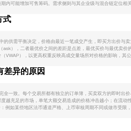
内可能增加可售筹码。需求侧则与其企业级与混合链定位相关：AE
与主链交互的使用场景增加时，会提升对 AERGO 用于手续费、质
方式
链资产使用，也会对需求形成支撑。宏观层面，AERGO 对比
元走弱与流动性宽松则往往提升投机性买盘，从而影响 AERGO
他亚洲市场对代币上市与托管的规则变动，都会改变某些地区的法
存在永续合约，资金费率偏离会引导现货与合约间的套利来回拉扯
 本质上由交易撮合中的供需平衡决定，价格由最近一笔成交产生，即买方
可能在特定价格区间引发Gamma相关波动。此外，若做市商
盘（ask），二者最优价之间的差距是点差，最优买价与最优卖
以更高权重反映高成交量场所对价格的影响，其公式为：VWAP = Σ(Pri
version rate 计价，则 USD 数额 = AERGO 数量 × conve
率有差异的原因
GO 常以 ERC-20 形态出现在以太坊等网络的 AMM 池（如 AERG
产的池内储备量，价格可近似表示为 y/x。当有大额买入或卖出改变池
 rate 并不完全一致。每个交易所都有独立的订单簿，买卖双方的即时出
深度越充足的市场，单笔大额交易造成的价格冲击越小；在流动
：例如某些地区法币通道严格、上币审核周期不同或做市受限，会
 或 AERGO/ETH 形式交易，随后再折算为 AERGO/USD；若
利在一定程度上会收敛这些差异，但受制于提现速度、链上确认时间
ate 仍可能在短时间内保持差距。