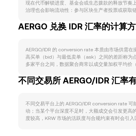
现在代币解锁进度、基金会或生态拨款的释放节奏
治理也会影响流动性：参与区块生产者投票或获取链上
景，其主网支持智能合约与面向企业的部署工具，企业
AERGO 兑换 IDR 汇率的计算
主网升级、跨链桥接与与大型交易所/托管商的集成
更易获得增量关注；对于以 IDR 计价的兑换，IDR 相
变，AERGO/IDR 名义价格也可能抬升。监管
界定，均可能迅速影响全球与区域流动性；印尼本地对于加
AERGO/IDR 的 conversion rate
度与渠道成本。技术层面，若 AERGO 在部分
高买单（bid）与最低卖单（ask）之间的差距称为
市场的期权到期、波动率压缩/扩张也会通过比特币
多家平台之间，数据聚合商常以成交量加权平均价（VWAP）衡量
易所（如区域性龙头平台）订单簿的集中度变化，都会在
更大。对于简单换算，若在某一时刻的 AERGO/IDR conve
不同交易所 AERGO/IDR 汇
中心化撮合外，若 AERGO 在去中心化交易所具备显
代表池中两种资产的储备量，瞬时价格近似为 y/
结构、跨平台 VWAP 与 AMM 池子的报价共同构成 AERG
不同交易平台上的 AERGO/IDR conversio
动；当某个平台深度不足时，大额成交会引发更高的
度较高，KRW 市场的活跃度与合规约束有时会引入
外平台产生差异。此外，许多场景下 AERGO/IDR 的
形成最终牌价，因此当 USDT 相对 IDR 出现轻