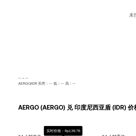
未
-- ~ --
AERGO/IDR 关闭：--
低：--
高：--
AERGO (AERGO) 兑 印度尼西亚盾 (IDR) 
实时价格：Rp139.76