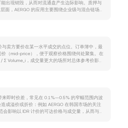
可能出现销毁，从而对流通盘产生边际影响。质押与
层面，AERGO 的应用主要围绕企业级与混合链场
 AERGO 用作“gas”和质押的需求；同时，
随比特币方向性波动而产生高相关性，风险偏好回升时
AERGO/IDR，当 IDR 走弱时，即使美元计价价格不
易所上新或下架、以及美国等主要司法辖区对代币属性的
JK 的相关规定）也会改变以 IDR 计价的成交活跃
是买方出价与卖方要价在某一水平成交的点位。订单簿中，最
的套利来回，从而对短期成交价格产生影响；整体加密
mid-price），便于观察价格围绕何处聚集。在
额地址（“鲸鱼”）充值/提现与挂单行为、单一交
 / Σ Volume_i，成交量更大的场所对总体参考价影响
R；反之，AERGO 数量 = 以 IDR 计值的金额 ÷ R。除
 × y = k 的恒定乘积关系，其中 x、y 分别
式行情产生细微偏离。综合而言，最新成交价、订单簿
会带来即时价差，常见在 0.1%—0.5% 的窄幅范围内波
成溢价或折价：例如 AERGO 在韩国市场的关注
会影响以 IDR 计价的可达价格与成交量，从而与海
再结合 USDT/IDR 的市场价格或银行/场外通道报价
程度上会收敛这些差异，但并不完美：手续费、提现/充值