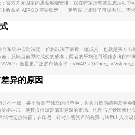
上；官方并无固定的通缩燃烧安排，仅在特定治理或生态活动中
收益的 AERGO 需要锁定，一定程度上减轻了市场抛压。需求
集成、政府/大型机构合作、以及开发者生态的活跃度，会直接提升对
方式
也会改变代币的可获得性与使用频率。宏观上，AERGO 通常
对美元的强弱会通过 AERGO 对美元或 USDT 的基准价格传导至 
事件方面，AERGO 在其核心市场（如韩国）涉及的合规进展、交
密资产的分类、税费与法币通道管理（例如 Bappebti 与 O
 本质由市场供需在撮合系统中实时决定：价格取决于最近一笔成交，也就
平台具备永续合约，资金费率的正负与幅度会牵动现货与合约之间
点差，反映当前即时成交的成本；两者的平均值可视作参考的中间价（
与主流资产的联动传导至中小市值币种；此外，集中式交易所的大
更广泛的市场水平：VWAP = Σ(Price_i × Volume_i)
短期内放大 AERGO/IDR 的波动。
rsion rate 为 R，则以 IDR 计值的金额 = AERGO 数量 × 
率有差异的原因
著池子流动性，其定价还受自动做市商（AMM）机制影响：资金池满足 x
x；大额换入/换出会改变池子储备比例，造成滑点，从而与撮合
O/IDR 实时 conversion rate 的观测与执行基础。
n rate 可能并不一致。各平台拥有独立的订单簿，买卖力量的结构差异
价格冲击，使其报价短暂偏离更深的市场。地理与监管因素也会造
区域性定价特征；在印尼，针对加密资产的税费与法币出入金规范
标价会受“基差链路”影响：平台先参考 AERGO/USDT 的价格，
微溢价或折价时，会直接传导到 AERGO/IDR。跨所套利在一定