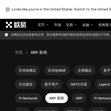
Looks like you're in the United States. Switch to the United S
跳转至主要内容
买币
市场
交易
金融
机构客
此网页仅供信息参考之用。部分服务和功能可能在您所在的司法辖区不可用
学院
XRP 新闻
区块链概念
区块链60讲
交易概念
新手
生态建设
新手用户
OKTC月报
Layer2
Pi Network
XRP 新闻
XRP
Pi Netwo