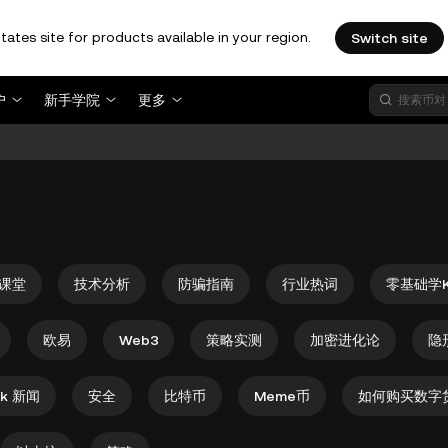
tates site for products available in your region.
Switch site
户
新手学院
更多
。
课堂
技术分析
防骗指南
行业热词
零基础学
欧易
Web3
策略实测
加密进化论
隐
rk 新闻
安全
比特币
Meme币
如何购买数字