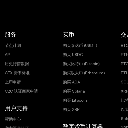
服务
买币
交
节点计划
购买泰达币 (USDT)
BT
API
购买 USDC
ET
历史行情数据
购买比特币 (Bitcoin)
BT
CEX 费率标准
购买以太币 (Ethereum)
ET
上币申请
购买 ADA
SO
C2C 认证商家申请
购买 Solana
XRP
购买 Litecoin
比特
用户支持
购买 XRP
以太
So
帮助中心
数字货币计算器
XR