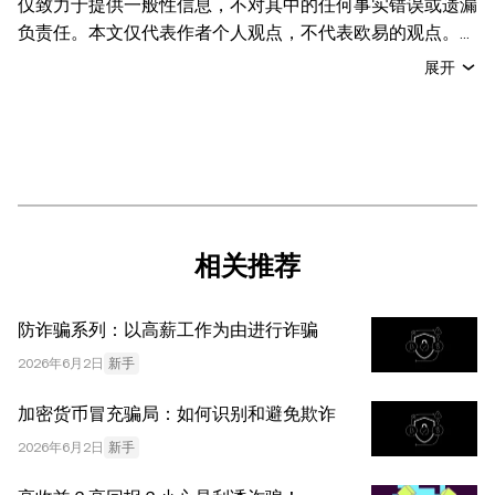
仅致力于提供一般性信息，不对其中的任何事实错误或遗漏
负责任。本文仅代表作者个人观点，不代表欧易的观点。
本文无意提供以下任何建议，包括但不限于：(i) 投资建议
展开
或投资推荐；(ii) 购买、出售或持有数字资产的要约或招
揽；或 (iii) 财务、会计、法律或税务建议。 持有的数字资产
(包括稳定币) 涉及高风险，可能会大幅波动，甚至变得毫无
价值。您应根据自己的财务状况仔细考虑交易或持有数字资
产是否适合您。有关您具体情况的问题，请咨询您的法律/
税务/投资专业人士。本文中出现的信息 (包括市场数据和统
计信息，如果有) 仅供一般参考之用。尽管我们在准备这些
相关推荐
数据和图表时已采取了所有合理的谨慎措施，但对于此处表
达的任何事实错误或遗漏，我们不承担任何责任。 © 2025
防诈骗系列：以高薪工作为由进行诈骗
OKX。本文可以全文复制或分发，也可以使用本文 100 字
或更少的摘录，前提是此类使用是非商业性的。整篇文章的
2026年6月2日
新手
任何复制或分发亦必须突出说明：“本文版权所有 © 2025
加密货币冒充骗局：如何识别和避免欺诈
OKX，经许可使用。”允许的摘录必须引用文章名称并包含
出处，例如“文章名称，[作者姓名 (如适用)]，© 2025
2026年6月2日
新手
OKX”。部分内容可能由人工智能（AI）工具生成或辅助生