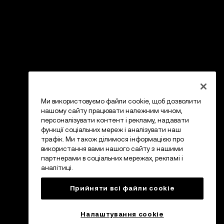
Ми використовуємо файли cookie, щоб дозволити
нашому сайту працювати належним чином,
персоналізувати контент і рекламу, надавати
функції соціальних мереж і аналізувати наш
трафік. Ми також ділимося інформацією про
використання вами нашого сайту з нашими
партнерами в соціальних мережах, рекламі і
аналітиці.
Прийняти всі файли сookie
Налаштування cookie