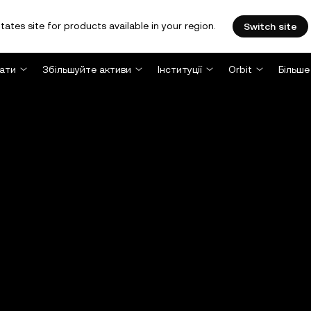
tates site for products available in your region.
Switch site
ати
Збільшуйте активи
Інституції
Orbit
Більше