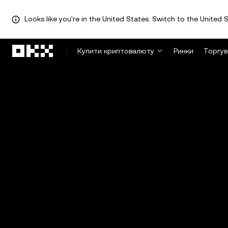
Looks like you're in the United States. Switch to the United S
Перейти до основного вмісту
Купити криптовалюту
Ринки
Торгув