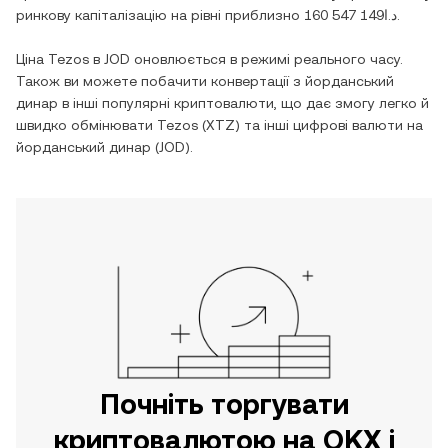
ринкову капіталізацію на рівні приблизно
د.ا160 547 149
.
Ціна
Tezos
в
JOD
оновлюється в режимі реального часу.
Також ви можете побачити конвертації з
йорданський
динар
в інші популярні криптовалюти, що дає змогу легко й
швидко обмінювати
Tezos
(
XTZ
) та інші цифрові валюти на
йорданський динар
(
JOD
).
Почніть торгувати
криптовалютою на OKX і