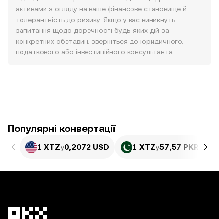
активами з огляду на ваше фінансове становище й
толерантність до ризику. Якщо у вас виникнуть
запитання щодо доречності будь-яких дій за
конкретних обставин, зверніться до юридичного,
податкового або інвестиційного консультанта.
Популярні конвертації
1 XTZ
у
0,2072 USD
1 XTZ
у
57,57 PKR