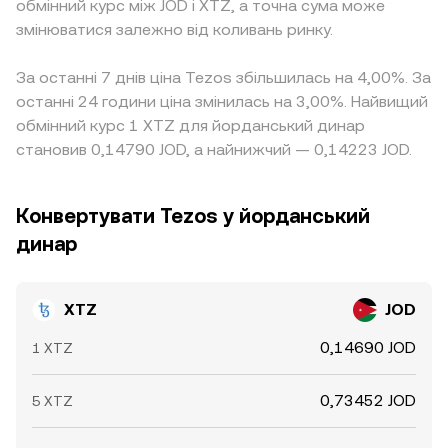
обмінний курс між JOD і XTZ, а точна сума може
змінюватися залежно від коливань ринку.
За останні 7 днів ціна Tezos збільшилась на 4,00%. За
останні 24 години ціна змінилась на 3,00%. Найвищий
обмінний курс 1 XTZ для йорданський динар
становив 0,14790 JOD, а найнижчий — 0,14223 JOD.
Конвертувати Tezos у йорданський
динар
XTZ
JOD
0,14690 JOD
1 XTZ
0,73452 JOD
5 XTZ