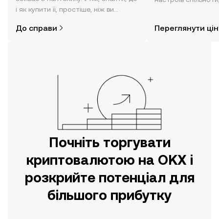
і як купити її, простіше, ніж ви
режимі реального 
думаєте. Розпочніть свою подорож
До справи
Переглянути цін
за допомогою застосунку OKX для
мобільних пристроїв або
безпосередньо на цьому вебсайті.
Почніть торгувати
криптовалютою на OKX і
розкрийте потенціал для
більшого прибутку