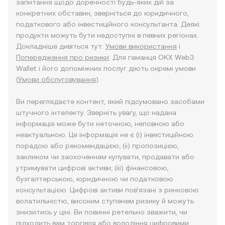
запитання щодо доречності будь-яких дій за
конкретних обставин, зверніться до юридичного,
податкового або інвестиційного консультанта. Деякі
продукти можуть бути недоступні в певних регіонах.
Докладніше дивіться тут:
Умови використання
і
Попередження про ризики
. Для гаманця OKX Web3
Wallet і його допоміжних послуг діють окремі умови
(
Умови обслуговування
).
Ви переглядаєте контент, який підсумовано засобами
штучного інтелекту. Зверніть увагу, що надана
інформація може бути неточною, неповною або
неактуальною. Ця інформація не є (i) інвестиційною
порадою або рекомендацією; (ii) пропозицією,
закликом чи заохоченням купувати, продавати або
утримувати цифрові активи; (iii) фінансовою,
бухгалтерською, юридичною чи податковою
консультацією. Цифрові активи пов’язані з ринковою
волатильністю, високим ступенем ризику й можуть
знизитись у ціні. Ви повинні ретельно зважити, чи
підходить вам торгівля або володіння цифровими