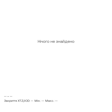
Нічого не знайдено
-- ~ --
Закриття XTZ/JOD: --
Мін.: --
Макс.: --