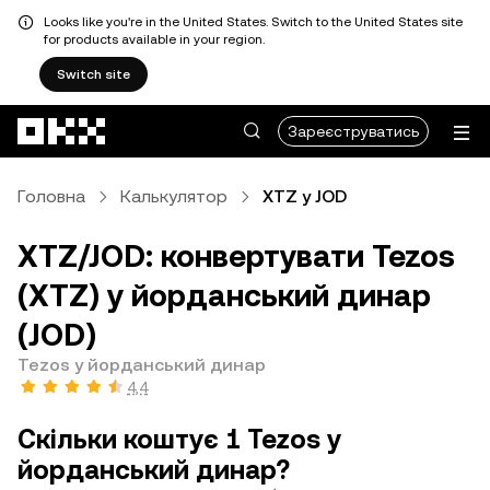
Looks like you're in the United States. Switch to the United States site
for products available in your region.
Switch site
Перейти до основного вмісту
Зареєструватись
Головна
Калькулятор
XTZ у JOD
XTZ/JOD: конвертувати Tezos
(XTZ) у йорданський динар
(JOD)
Tezos у йорданський динар
4,4
Скільки коштує 1 Tezos у
йорданський динар?