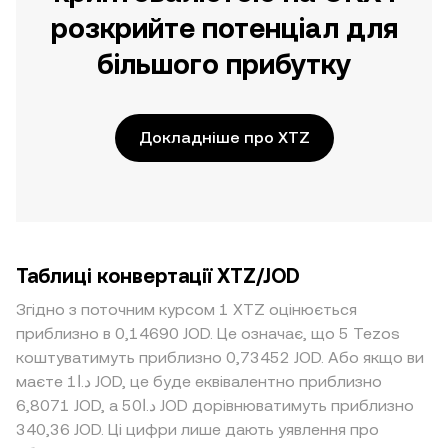
розкрийте потенціал для
більшого прибутку
Докладніше про XTZ
Таблиці конвертації XTZ/JOD
Згідно з поточним курсом 1 XTZ оцінюється
приблизно в 0,14690 JOD. Це означає, що 5 Tezos
коштуватимуть приблизно 0,73452 JOD. Або якщо ви
маєте د.ا1 JOD, це буде еквівалентно приблизно
6,8071 JOD, а د.ا50 JOD дорівнюватимуть приблизно
340,36 JOD. Ці цифри лише дають уявлення про