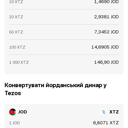
1,4690 JOD
10 XTZ
2,9381 JOD
20 XTZ
7,3452 JOD
50 XTZ
14,6905 JOD
100 XTZ
146,90 JOD
1 000 XTZ
Конвертувати йорданський динар у
Tezos
JOD
XTZ
6,8071 XTZ
1 JOD