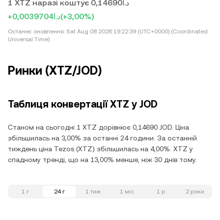
1 XTZ наразі коштує د.ا0,14690
+د.ا0,0039704
(+3,00%)
Останнє оновлення:
Sat Aug 08 2026 19:22:39 (UTC+0000) (Coordinated
Universal Time)
Ринки (XTZ/JOD)
Таблиця конвертації XTZ у JOD
Станом на сьогодні 1 XTZ дорівнює 0,14690 JOD. Ціна
збільшилась на 3,00% за останні 24 години. За останній
тиждень ціна Tezos (XTZ) збільшилась на 4,00%. XTZ у
спадному тренді, що на 13,00% менше, ніж 30 днів тому.
1 г
24 г
1 тиж
1 міс
1 р
2 роки