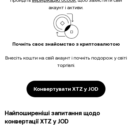
Пройдіть
верифікацію особи
, щоб захистити свій
акаунт і активи.
Почніть своє знайомство з криптовалютою
Внесіть кошти на свій акаунт і почніть подорож у світі
торгівлі.
Конвертувати XTZ у JOD
Найпоширеніші запитання щодо
конвертації XTZ у JOD