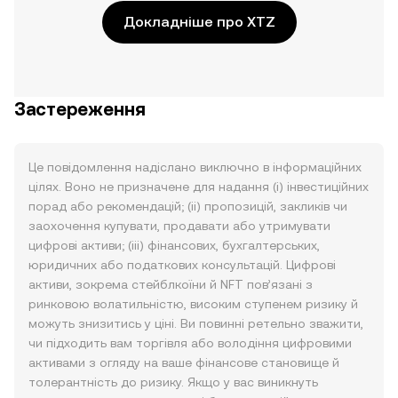
Докладніше про XTZ
Застереження
Це повідомлення надіслано виключно в інформаційних
цілях. Воно не призначене для надання (i) інвестиційних
порад або рекомендацій; (ii) пропозицій, закликів чи
заохочення купувати, продавати або утримувати
цифрові активи; (iii) фінансових, бухгалтерських,
юридичних або податкових консультацій. Цифрові
активи, зокрема стейблкоїни й NFT пов’язані з
ринковою волатильністю, високим ступенем ризику й
можуть знизитись у ціні. Ви повинні ретельно зважити,
чи підходить вам торгівля або володіння цифровими
активами з огляду на ваше фінансове становище й
толерантність до ризику. Якщо у вас виникнуть