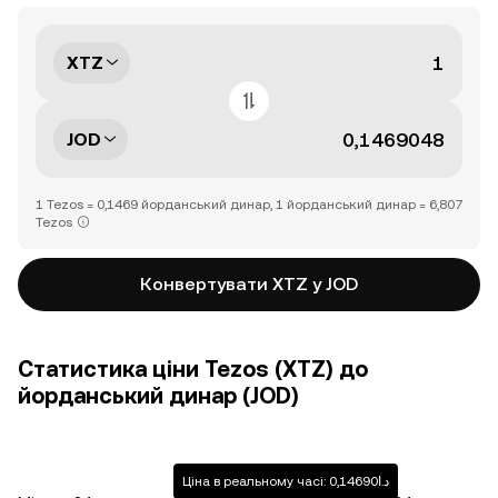
XTZ
JOD
1 Tezos = 0,1469 йорданський динар, 1 йорданський динар = 6,807
Tezos
Конвертувати XTZ у JOD
Статистика ціни Tezos (XTZ) до
йорданський динар (JOD)
Ціна в реальному часі: د.ا0,14690