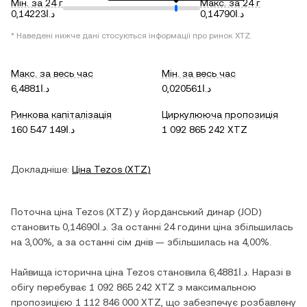
Мін. за 24 г
Макс. за 24 г
د.ا0,14790
د.ا0,14223
* Наведені нижче дані стосуються інформації про ринок
XTZ
.
Макс. за весь час
Мін. за весь час
د.ا0,020561
د.ا6,4881
Ринкова капіталізація
Циркулююча пропозиція
د.ا160 547 149
1 092 865 242 XTZ
Докладніше:
Ціна
Tezos
(
XTZ
)
Поточна ціна
Tezos
(
XTZ
) у
йорданський динар
(
JOD
)
становить
د.ا0,14690
. За останні 24 години ціна
збільшилась
на
3,00%
, а за останні сім днів —
збільшилась
на
4,00%
.
Найвища історична ціна
Tezos
становила
د.ا6,4881
. Наразі в
обігу перебуває
1 092 865 242 XTZ
з максимальною
пропозицією
1 112 846 000 XTZ
, що забезпечує розбавлену