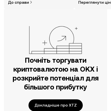
До справи
Переглянути цін
за допомогою застосунку OKX для
мобільних пристроїв або
безпосередньо на цьому вебсайті.
Почніть торгувати
криптовалютою на OKX і
розкрийте потенціал для
більшого прибутку
Докладніше про XTZ