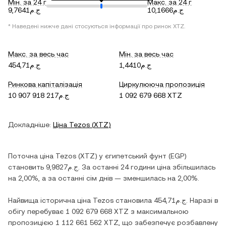
Мін. за 24 г
Макс. за 24 г
ج.م10,1666
ج.م9,7641
* Наведені нижче дані стосуються інформації про ринок
XTZ
.
Макс. за весь час
Мін. за весь час
ج.م1,4410
ج.م454,71
Ринкова капіталізація
Циркулююча пропозиція
ج.م10 907 918 217
1 092 679 668 XTZ
Докладніше:
Ціна
Tezos
(
XTZ
)
Поточна ціна
Tezos
(
XTZ
) у
єгипетський фунт
(
EGP
)
становить
ج.م9,9827
. За останні 24 години ціна
збільшилась
на
2,00%
, а за останні сім днів —
зменшилась
на
2,00%
.
Найвища історична ціна
Tezos
становила
ج.م454,71
. Наразі в
обігу перебуває
1 092 679 668 XTZ
з максимальною
пропозицією
1 112 661 562 XTZ
, що забезпечує розбавлену