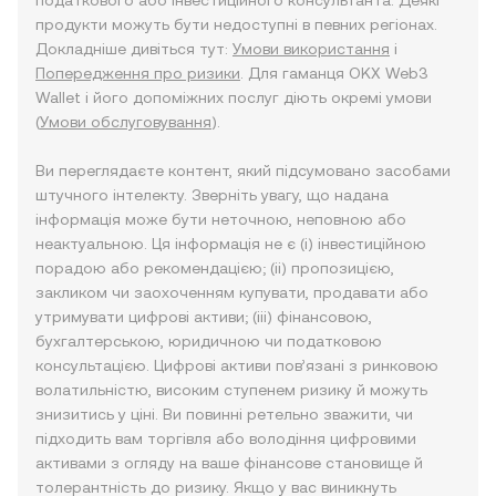
податкового або інвестиційного консультанта. Деякі
продукти можуть бути недоступні в певних регіонах.
Докладніше дивіться тут:
Умови використання
і
Попередження про ризики
. Для гаманця OKX Web3
Wallet і його допоміжних послуг діють окремі умови
(
Умови обслуговування
).
Ви переглядаєте контент, який підсумовано засобами
штучного інтелекту. Зверніть увагу, що надана
інформація може бути неточною, неповною або
неактуальною. Ця інформація не є (i) інвестиційною
порадою або рекомендацією; (ii) пропозицією,
закликом чи заохоченням купувати, продавати або
утримувати цифрові активи; (iii) фінансовою,
бухгалтерською, юридичною чи податковою
консультацією. Цифрові активи пов’язані з ринковою
волатильністю, високим ступенем ризику й можуть
знизитись у ціні. Ви повинні ретельно зважити, чи
підходить вам торгівля або володіння цифровими
активами з огляду на ваше фінансове становище й
толерантність до ризику. Якщо у вас виникнуть