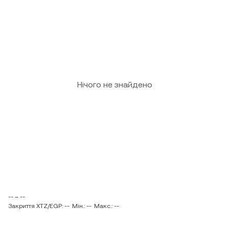
Нічого не знайдено
-- ~ --
Закриття XTZ/EGP: --
Мін.: --
Макс.: --