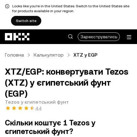
Looks like you're in the United States. Switch to the United States site
for products available in your region.
Switch site
Перейти до основного вмісту
Зареєструватись
Головна
Калькулятор
XTZ у EGP
XTZ/EGP: конвертувати Tezos
(XTZ) у єгипетський фунт
(EGP)
Tezos у єгипетський фунт
4,4
Скільки коштує 1 Tezos у
єгипетський фунт?