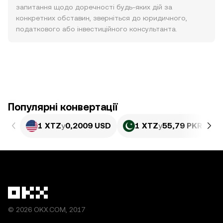
запитання щодо доречності будь-яких дій за
конкретних обставин, зверніться до юридичного,
податкового або інвестиційного консультанта.
Популярні конвертації
1 XTZ
у
0,2009 USD
1 XTZ
у
55,79 PKR
© 2026 OKX.COM, 2017