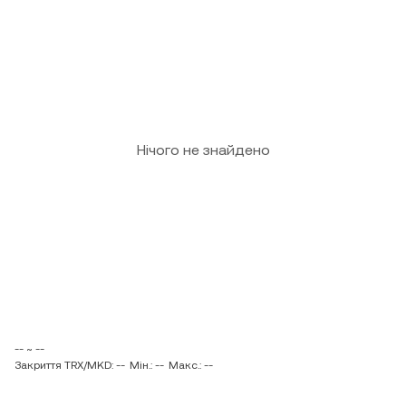
Нічого не знайдено
-- ~ --
Закриття TRX/MKD: --
Мін.: --
Макс.: --