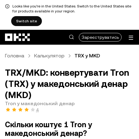
Looks like you're in the United States. Switch to the United States site
for products available in your region.
Switch site
Перейти до основного вмісту
Зареєструватись
Головна
Калькулятор
TRX у MKD
TRX/MKD: конвертувати Tron
(TRX) у македонський денар
(MKD)
Tron у македонський денар
4
Скільки коштує 1 Tron у
македонський денар?