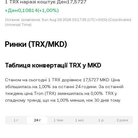
1 TRX наразі коштує Ден17,5727
+Ден0,10814
(+1,00%)
Останнє оновлення:
Sun Aug 09 2026 03:17:35 (UTC+0000) (Coordinated
Universal Time)
Ринки (TRX/MKD)
Таблиця конвертації TRX у MKD
Станом на сьогодні 1 TRX дорівнює 17,5727 MKD. Ціна
збільшилась на 1,00% за останні 24 години. За останній
тиждень ціна Tron (TRX) зменшилась на 0,00%. TRX у
спадному тренді, що на 1,00% менше, ніж 30 днів тому.
1 г
24 г
1 тиж
1 міс
1 р
2 роки