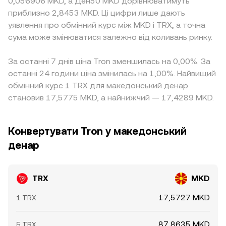
0,056906 MKD, а Ден50 MKD дорівнюватимуть
приблизно 2,8453 MKD. Ці цифри лише дають
уявлення про обмінний курс між MKD і TRX, а точна
сума може змінюватися залежно від коливань ринку.
За останні 7 днів ціна Tron зменшилась на 0,00%. За
останні 24 години ціна змінилась на 1,00%. Найвищий
обмінний курс 1 TRX для македонський денар
становив 17,5775 MKD, а найнижчий — 17,4289 MKD.
Конвертувати Tron у македонський
денар
TRX
MKD
17,5727 MKD
1 TRX
87,8635 MKD
5 TRX