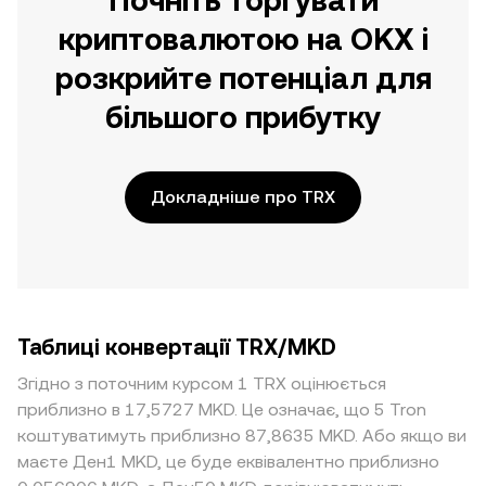
Почніть торгувати
криптовалютою на OKX і
розкрийте потенціал для
більшого прибутку
Докладніше про TRX
Таблиці конвертації TRX/MKD
Згідно з поточним курсом 1 TRX оцінюється
приблизно в 17,5727 MKD. Це означає, що 5 Tron
коштуватимуть приблизно 87,8635 MKD. Або якщо ви
маєте Ден1 MKD, це буде еквівалентно приблизно