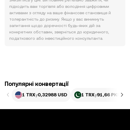
знизитись у ціні. Ви повинні ретельно зважити, чи
підходить вам торгівля або володіння цифровими
активами з огляду на ваше фінансове становище й
толерантність до ризику. Якщо у вас виникнуть
запитання щодо доречності будь-яких дій за
конкретних обставин, зверніться до юридичного,
податкового або інвестиційного консультанта.
Популярні конвертації
1 TRX
у
0,32988 USD
1 TRX
у
91,66 PKR