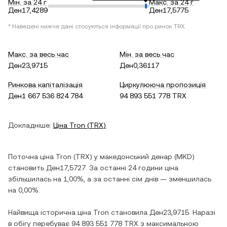
Мін. за 24 г
Макс. за 24 г
Ден17,4289
Ден17,5775
* Наведені нижче дані стосуються інформації про ринок
TRX
.
Макс. за весь час
Мін. за весь час
Ден23,9715
Ден0,36117
Ринкова капіталізація
Циркулююча пропозиція
Ден1 667 536 824 784
94 893 551 778 TRX
Докладніше:
Ціна
Tron
(
TRX
)
Поточна ціна
Tron
(
TRX
) у
македонський денар
(
MKD
)
становить
Ден17,5727
. За останні 24 години ціна
збільшилась
на
1,00%
, а за останні сім днів —
зменшилась
на
0,00%
.
Найвища історична ціна
Tron
становила
Ден23,9715
. Наразі
в обігу перебуває
94 893 551 778 TRX
з максимальною