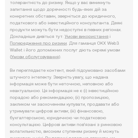
толерантність до ризику. Якщо у вас виникнуть
запитання щодо доречності будь-яких дій за
конкретних обставин, зверніться до юридичного,
податкового або інвестиційного консультанта. Деякі
продукти можуть бути недоступні в певних регіонах.
Докладніше дивіться тут:
Умови використання
і
Попередження про ризики
. Для гаманця OKX Web3
Wallet і його допоміжних послуг діють окремі умови
(
Умови обслуговування
).
Ви переглядаєте контент, який підсумовано засобами
штучного інтелекту. Зверніть увагу, що надана
інформація може бути неточною, неповною або
неактуальною. Ця інформація не є (i) інвестиційною
порадою або рекомендацією; (ii) пропозицією,
закликом чи заохоченням купувати, продавати або
утримувати цифрові активи; (iii) фінансовою,
бухгалтерською, юридичною чи податковою
консультацією. Цифрові активи пов’язані з ринковою
волатильністю, високим ступенем ризику й можуть