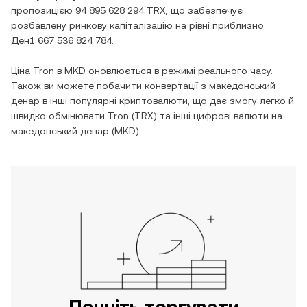
пропозицією
94 895 628 294 TRX
, що забезпечує
розбавлену ринкову капіталізацію на рівні приблизно
Ден1 667 536 824 784
.
Ціна
Tron
в
MKD
оновлюється в режимі реального часу.
Також ви можете побачити конвертації з
македонський
денар
в інші популярні криптовалюти, що дає змогу легко й
швидко обмінювати
Tron
(
TRX
) та інші цифрові валюти на
македонський денар
(
MKD
).