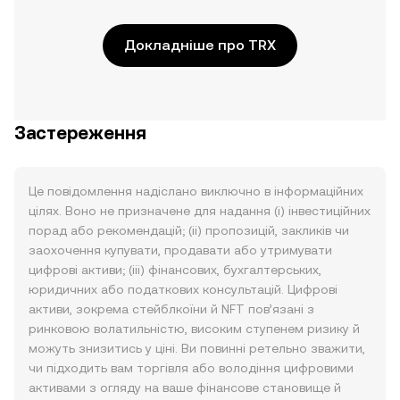
Докладніше про TRX
Застереження
Це повідомлення надіслано виключно в інформаційних
цілях. Воно не призначене для надання (i) інвестиційних
порад або рекомендацій; (ii) пропозицій, закликів чи
заохочення купувати, продавати або утримувати
цифрові активи; (iii) фінансових, бухгалтерських,
юридичних або податкових консультацій. Цифрові
активи, зокрема стейблкоїни й NFT пов’язані з
ринковою волатильністю, високим ступенем ризику й
можуть знизитись у ціні. Ви повинні ретельно зважити,
чи підходить вам торгівля або володіння цифровими
активами з огляду на ваше фінансове становище й