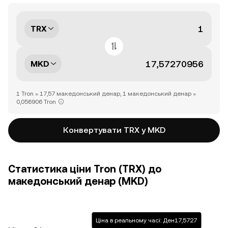
TRX
MKD
1 Tron = 17,57 македонський денар, 1 македонський денар =
0,056906 Tron
Конвертувати TRX у MKD
Статистика ціни Tron (TRX) до
македонський денар (MKD)
Ціна в реальному часі: Ден17,5727