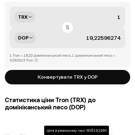
TRX
DOP
1 Tron = 19,22 домініканський песо, 1 домініканський песо =
0,052013 Tron
Конвертувати TRX у DOP
Статистика ціни Tron (TRX) до
домініканський песо (DOP)
Ціна в реальному часі: RD$19,2260