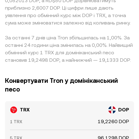
0,052013 DOP, а RD$50 DOP дорівнюватимуть
приблизно 2,6007 DOP. Ці цифри лише дають
уявлення про обмінний курс між DOP і TRX, а точна
сума може змінюватися залежно від коливань ринку.
За останні 7 днів ціна Tron збільшилась на 1,00%. За
останні 24 години ціна змінилась на 0,00%. Найвищий
обмінний курс 1 TRX для домініканський песо
становив 19,2498 DOP, а найнижчий — 19,1333 DOP.
Конвертувати Tron у домініканський
песо
TRX
DOP
19,2260 DOP
1 TRX
96,1298 DOP
5 TRX