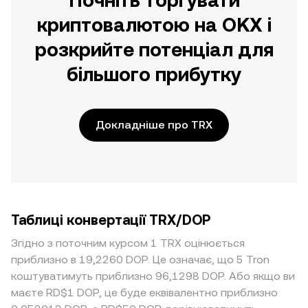
Почніть торгувати
криптовалютою на OKX і
розкрийте потенціал для
більшого прибутку
Докладніше про TRX
Таблиці конвертації TRX/DOP
Згідно з поточним курсом 1 TRX оцінюється
приблизно в 19,2260 DOP. Це означає, що 5 Tron
коштуватимуть приблизно 96,1298 DOP. Або якщо ви
маєте RD$1 DOP, це буде еквівалентно приблизно