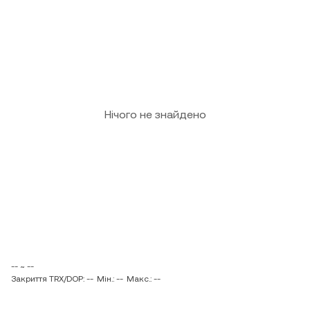
Нічого не знайдено
-- ~ --
Закриття TRX/DOP: --
Мін.: --
Макс.: --