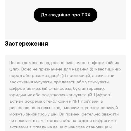
Докладніше про TRX
Застереження
Це повідомлення надіслано виключно в інформаційних
цілях. Воно не призначене для надання (i) інвестиційних
порад або рекомендацій; (ii) пропозицій, закликів чи
заохочення купувати, продавати або утримувати
цифрові активи; (iii) фінансових, бухгалтерських,
юридичних або податкових консультацій. Цифрові
активи, зокрема стейблкоїни й NFT пов’язані з
ринковою волатильністю, високим ступенем ризику й
можуть знизитись у ціні. Ви повинні ретельно зважити,
чи підходить вам торгівля або володіння цифровими
активами з огляду на ваше фінансове становище й