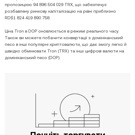
пропозицією
94 896 504 029 TRX
, що забезпечує
розбавлену ринкову капіталізацію на рівні приблизно
RD$1 824 419 890 758
.
Ціна
Tron
в
DOP
оновлюється в режимі реального часу.
Також ви можете побачити конвертації з
домініканський
песо
в інші популярні криптовалюти, що дає змогу легко й
швидко обмінювати
Tron
(
TRX
) та інші цифрові валюти на
домініканський песо
(
DOP
).