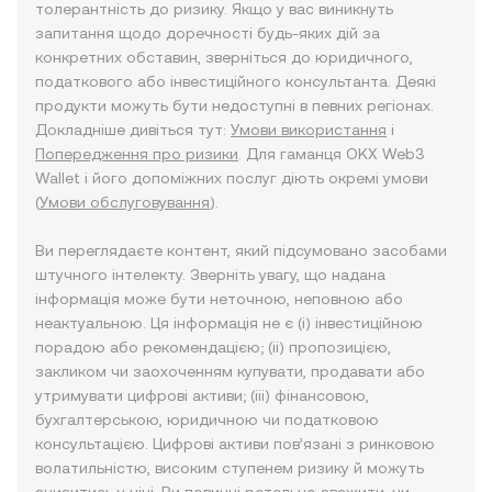
толерантність до ризику. Якщо у вас виникнуть
запитання щодо доречності будь-яких дій за
конкретних обставин, зверніться до юридичного,
податкового або інвестиційного консультанта. Деякі
продукти можуть бути недоступні в певних регіонах.
Докладніше дивіться тут:
Умови використання
і
Попередження про ризики
. Для гаманця OKX Web3
Wallet і його допоміжних послуг діють окремі умови
(
Умови обслуговування
).
Ви переглядаєте контент, який підсумовано засобами
штучного інтелекту. Зверніть увагу, що надана
інформація може бути неточною, неповною або
неактуальною. Ця інформація не є (i) інвестиційною
порадою або рекомендацією; (ii) пропозицією,
закликом чи заохоченням купувати, продавати або
утримувати цифрові активи; (iii) фінансовою,
бухгалтерською, юридичною чи податковою
консультацією. Цифрові активи пов’язані з ринковою
волатильністю, високим ступенем ризику й можуть