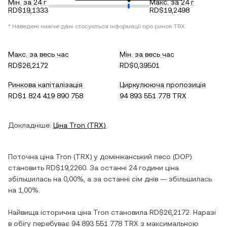
Мін. за 24 г
Макс. за 24 г
RD$19,1333
RD$19,2498
* Наведені нижче дані стосуються інформації про ринок
TRX
.
Макс. за весь час
Мін. за весь час
RD$26,2172
RD$0,39501
Ринкова капіталізація
Циркулююча пропозиція
RD$1 824 419 890 758
94 893 551 778 TRX
Докладніше:
Ціна
Tron
(
TRX
)
Поточна ціна
Tron
(
TRX
) у
домініканський песо
(
DOP
)
становить
RD$19,2260
. За останні 24 години ціна
збільшилась
на
0,00%
, а за останні сім днів —
збільшилась
на
1,00%
.
Найвища історична ціна
Tron
становила
RD$26,2172
. Наразі
в обігу перебуває
94 893 551 778 TRX
з максимальною