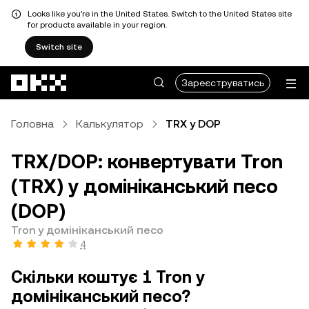
Looks like you're in the United States. Switch to the United States site
for products available in your region.
Switch site
Перейти до основного вмісту
Зареєструватись
Головна
Калькулятор
TRX у DOP
TRX/DOP: конвертувати Tron
(TRX) у домініканський песо
(DOP)
Tron у домініканський песо
4
Скільки коштує 1 Tron у
домініканський песо?