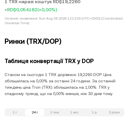
1 TRX наразі коштує RD$19,2260
+RD$0,054182
(+0,00%)
Останнє оновлення:
Sun Aug 09 2026 12:13:29 (UTC+0000) (Coordinated
Universal Time)
Ринки (TRX/DOP)
Таблиця конвертації TRX у DOP
Станом на сьогодні 1 TRX дорівнює 19,2260 DOP. Ціна
збільшилась на 0,00% за останні 24 години. За останній
тиждень ціна Tron (TRX) збільшилась на 1,00%. TRX у
спадному тренді, що на 0,00% менше, ніж 30 днів тому.
1 г
24 г
1 тиж
1 міс
1 р
2 роки