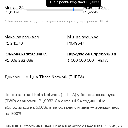
Ціна в реальному часі: P1,9083
Мін. за 24 г
Макс. за 24 г
P1,8064
P1,9295
* Наведені нижче дані стосуються інформації про ринок
THETA
.
Макс. за весь час
Мін. за весь час
P1 245,76
P0,49547
Ринкова капіталізація
Циркулююча пропозиція
P1 908 282 669
1 000 000 000 THETA
Докладніше:
Ціна
Theta Network
(
THETA
)
Поточна ціна
Theta Network
(
THETA
) у
ботсванська пула
(
BWP
) становить
P1,9083
. За останні 24 години ціна
збільшилась
на
5,00%
, а за останні сім днів —
збільшилась
на
9,00%
.
Найвища історична ціна
Theta Network
становила
P1 245,76
.