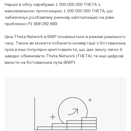
Наразі в обігу перебуває
1 000 000 000 THETA
з
максимальною пропозицією
1 000 000 000 THETA
, що
забезпечує розбавлену ринкову капіталізацію на рівні
приблизно
P1 908 282 669
.
Ціна
Theta Network
в
BWP
оновлюється в режимі реального
часу. Також ви можете побачити конвертації з
ботсванська
пула
в інші популярні криптовалюти, що дає змогу легко й
швидко обмінювати
Theta Network
(
THETA
) та інші цифрові
валюти на
ботсванська пула
(
BWP
).