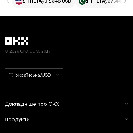
1 THETA
у
0,1348 USD
1 THETA
у
37,44 PKR
© 2026 OKX.COM, 2017
Українська/USD
Докладніше про OKX
Продукти