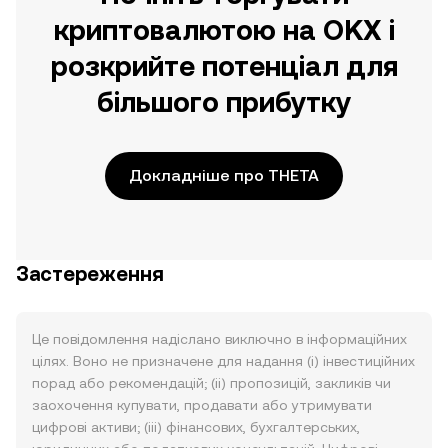
криптовалютою на OKX і
розкрийте потенціал для
більшого прибутку
Докладніше про THETA
Застереження
Це повідомлення надіслано виключно в інформаційних
цілях. Воно не призначене для надання (i) інвестиційних
порад або рекомендацій; (ii) пропозицій, закликів чи
заохочення купувати, продавати або утримувати
цифрові активи; (iii) фінансових, бухгалтерських,