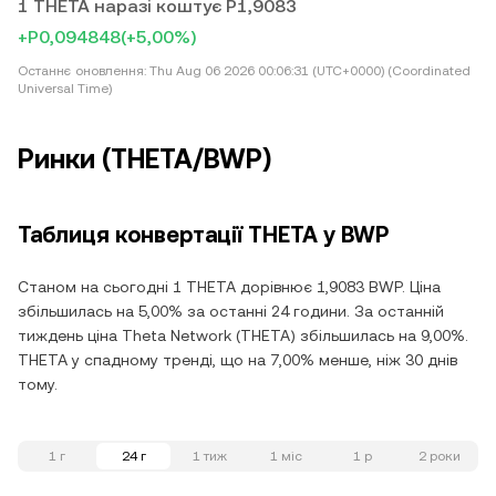
1 THETA наразі коштує P1,9083
+P0,094848
(+5,00%)
Останнє оновлення:
Thu Aug 06 2026 00:06:31 (UTC+0000) (Coordinated
Universal Time)
Ринки (THETA/BWP)
Таблиця конвертації THETA у BWP
Станом на сьогодні 1 THETA дорівнює 1,9083 BWP. Ціна
збільшилась на 5,00% за останні 24 години. За останній
тиждень ціна Theta Network (THETA) збільшилась на 9,00%.
THETA у спадному тренді, що на 7,00% менше, ніж 30 днів
тому.
1 г
24 г
1 тиж
1 міс
1 р
2 роки