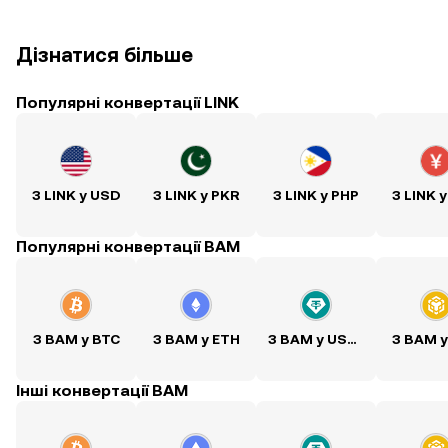
Дізнатися більше
Популярні конвертації LINK
З LINK у USD
З LINK у PKR
З LINK у PHP
З LINK 
Популярні конвертації BAM
З BAM у BTC
З BAM у ETH
З BAM у USDT
З BAM 
Інші конвертації BAM