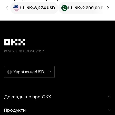
1 LINK
у
8,274 USD
1 LINK
у
2 299,09 PKR
© 2026 OKX.COM, 2017
Українська/USD
Докладніше про OKX
Продукти