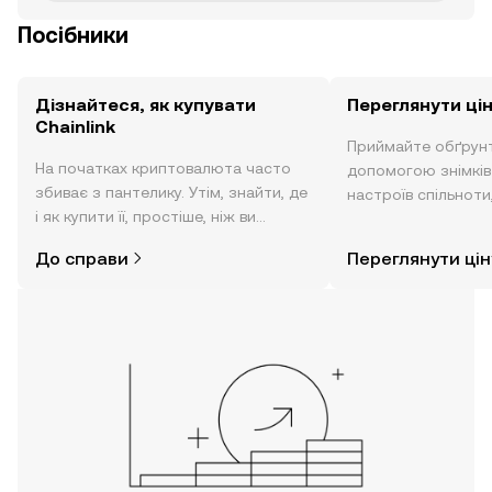
Посібники
Дізнайтеся, як купувати
Переглянути цін
Chainlink
Приймайте обґрунт
На початках криптовалюта часто
допомогою знімків з
збиває з пантелику. Утім, знайти, де
настроїв спільноти
і як купити її, простіше, ніж ви
режимі реального 
думаєте. Розпочніть свою подорож
До справи
Переглянути цін
за допомогою застосунку OKX для
мобільних пристроїв або
безпосередньо на цьому вебсайті.