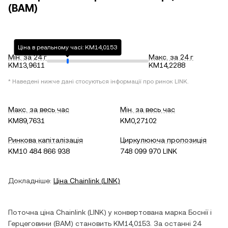
(BAM)
Ціна в реальному часі: KM14,0153
Мін. за 24 г
Макс. за 24 г
KM13,9611
KM14,2288
* Наведені нижче дані стосуються інформації про ринок
LINK
.
Макс. за весь час
Мін. за весь час
KM89,7631
KM0,27102
Ринкова капіталізація
Циркулююча пропозиція
KM10 484 866 938
748 099 970 LINK
Докладніше:
Ціна
Chainlink
(
LINK
)
Поточна ціна
Chainlink
(
LINK
) у
конвертована марка Боснії і
Герцеговини
(
BAM
) становить
KM14,0153
. За останні 24