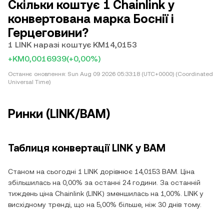
Скільки коштує 1 Chainlink у
конвертована марка Боснії і
Герцеговини?
1 LINK наразі коштує KM14,0153
+KM0,0016939
(+0,00%)
Останнє оновлення:
Sun Aug 09 2026 05:33:18 (UTC+0000) (Coordinated
Universal Time)
Ринки (LINK/BAM)
Таблиця конвертації LINK у BAM
Станом на сьогодні 1 LINK дорівнює 14,0153 BAM. Ціна
збільшилась на 0,00% за останні 24 години. За останній
тиждень ціна Chainlink (LINK) зменшилась на 1,00%. LINK у
висхідному тренді, що на 5,00% більше, ніж 30 днів тому.