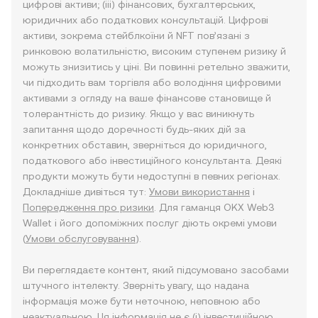
цифрові активи; (iii) фінансових, бухгалтерських,
юридичних або податкових консультацій. Цифрові
активи, зокрема стейблкоїни й NFT пов’язані з
ринковою волатильністю, високим ступенем ризику й
можуть знизитись у ціні. Ви повинні ретельно зважити,
чи підходить вам торгівля або володіння цифровими
активами з огляду на ваше фінансове становище й
толерантність до ризику. Якщо у вас виникнуть
запитання щодо доречності будь-яких дій за
конкретних обставин, зверніться до юридичного,
податкового або інвестиційного консультанта. Деякі
продукти можуть бути недоступні в певних регіонах.
Докладніше дивіться тут:
Умови використання
і
Попередження про ризики
. Для гаманця OKX Web3
Wallet і його допоміжних послуг діють окремі умови
(
Умови обслуговування
).
Ви переглядаєте контент, який підсумовано засобами
штучного інтелекту. Зверніть увагу, що надана
інформація може бути неточною, неповною або
неактуальною. Ця інформація не є (i) інвестиційною