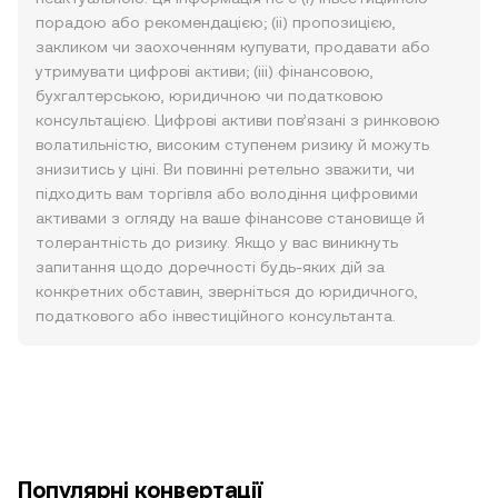
порадою або рекомендацією; (ii) пропозицією,
закликом чи заохоченням купувати, продавати або
утримувати цифрові активи; (iii) фінансовою,
бухгалтерською, юридичною чи податковою
консультацією. Цифрові активи пов’язані з ринковою
волатильністю, високим ступенем ризику й можуть
знизитись у ціні. Ви повинні ретельно зважити, чи
підходить вам торгівля або володіння цифровими
активами з огляду на ваше фінансове становище й
толерантність до ризику. Якщо у вас виникнуть
запитання щодо доречності будь-яких дій за
конкретних обставин, зверніться до юридичного,
податкового або інвестиційного консультанта.
Популярні конвертації