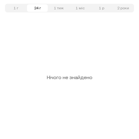
1 г
24 г
1 тиж
1 міс
1 р
2 роки
Нічого не знайдено