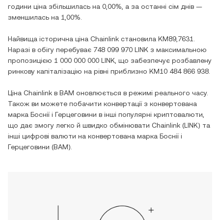
години ціна
збільшилась
на
0,00%
, а за останні сім днів —
зменшилась
на
1,00%
.
Найвища історична ціна
Chainlink
становила
KM89,7631
.
Наразі в обігу перебуває
748 099 970 LINK
з максимальною
пропозицією
1 000 000 000 LINK
, що забезпечує розбавлену
ринкову капіталізацію на рівні приблизно
KM10 484 866 938
.
Ціна
Chainlink
в
BAM
оновлюється в режимі реального часу.
Також ви можете побачити конвертації з
конвертована
марка Боснії і Герцеговини
в інші популярні криптовалюти,
що дає змогу легко й швидко обмінювати
Chainlink
(
LINK
) та
інші цифрові валюти на
конвертована марка Боснії і
Герцеговини
(
BAM
).