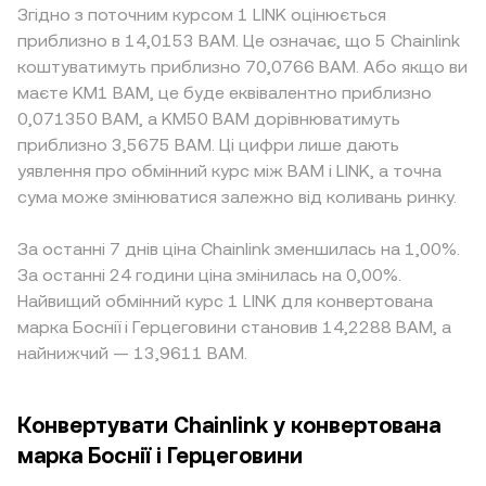
Згідно з поточним курсом 1 LINK оцінюється
приблизно в 14,0153 BAM. Це означає, що 5 Chainlink
коштуватимуть приблизно 70,0766 BAM. Або якщо ви
маєте KM1 BAM, це буде еквівалентно приблизно
0,071350 BAM, а KM50 BAM дорівнюватимуть
приблизно 3,5675 BAM. Ці цифри лише дають
уявлення про обмінний курс між BAM і LINK, а точна
сума може змінюватися залежно від коливань ринку.
За останні 7 днів ціна Chainlink зменшилась на 1,00%.
За останні 24 години ціна змінилась на 0,00%.
Найвищий обмінний курс 1 LINK для конвертована
марка Боснії і Герцеговини становив 14,2288 BAM, а
найнижчий — 13,9611 BAM.
Конвертувати Chainlink у конвертована
марка Боснії і Герцеговини