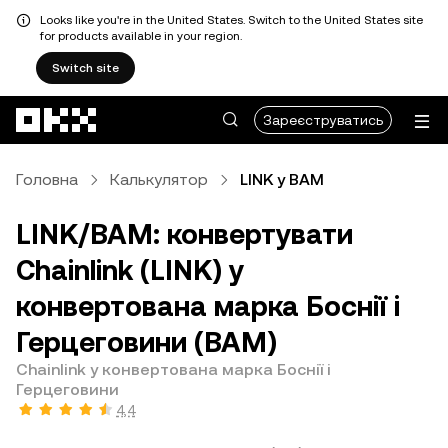
Looks like you're in the United States. Switch to the United States site
for products available in your region.
Switch site
Перейти до основного вмісту
Зареєструватись
Головна
Калькулятор
LINK у BAM
LINK/BAM: конвертувати
Chainlink (LINK) у
конвертована марка Боснії і
Герцеговини (BAM)
Chainlink у конвертована марка Боснії і
Герцеговини
4,4