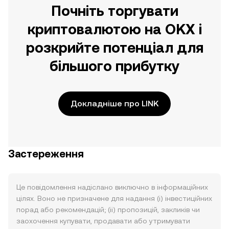
Почніть торгувати
криптовалютою на OKX і
розкрийте потенціал для
більшого прибутку
Докладніше про LINK
Застереження
Це повідомлення надіслано виключно в інформаційних
цілях. Воно не призначене для надання (i) інвестиційних
порад або рекомендацій; (ii) пропозицій, закликів чи
заохочення купувати, продавати або утримувати