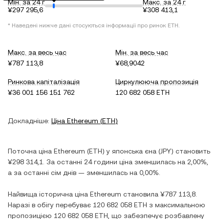
Мін. за 24 г
Макс. за 24 г
¥297 295,6
¥308 413,1
* Наведені нижче дані стосуються інформації про ринок
ETH
.
Макс. за весь час
Мін. за весь час
¥787 113,8
¥68,9042
Ринкова капіталізація
Циркулююча пропозиція
¥36 001 156 151 762
120 682 058 ETH
Докладніше:
Ціна
Ethereum
(
ETH
)
Поточна ціна
Ethereum
(
ETH
) у
японська єна
(
JPY
) становить
¥298 314,1
. За останні 24 години ціна
зменшилась
на
2,00%
,
а за останні сім днів —
зменшилась
на
0,00%
.
Найвища історична ціна
Ethereum
становила
¥787 113,8
.
Наразі в обігу перебуває
120 682 058 ETH
з максимальною
пропозицією
120 682 058 ETH
, що забезпечує розбавлену