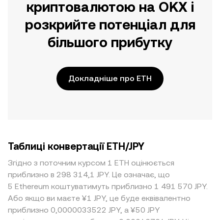
криптовалютою на OKX і
розкрийте потенціал для
більшого прибутку
Докладніше про ETH
Таблиці конвертації ETH/JPY
Згідно з поточним курсом 1 ETH оцінюється
приблизно в 298 314,1 JPY. Це означає, що
5 Ethereum коштуватимуть приблизно 1 491 570 JPY.
Або якщо ви маєте ¥1 JPY, це буде еквівалентно
приблизно 0,0000033522 JPY, а ¥50 JPY