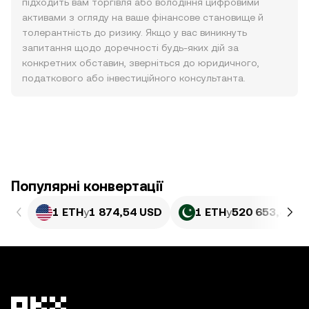
підходить вам торгівля або володіння цифровими
активами з огляду на ваше фінансове становище й
толерантність до ризику. Якщо у вас виникнуть
запитання щодо доречності будь-яких дій за
конкретних обставин, зверніться до юридичного,
податкового або інвестиційного консультанта.
Популярні конвертації
1 ETH
у
1 874,54 USD
1 ETH
у
520 653,49 P