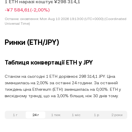
1 ETH наразі коштує ¥298 314,1
-¥7 584,61
(-2,00%)
Останнє оновлення:
Mon Aug 10 2026 19:13:00 (UTC+0000) (Coordinated
Universal Time)
Ринки (ETH/JPY)
Таблиця конвертації ETH у JPY
Станом на сьогодні 1 ETH дорівнює 298 314,1 JPY. Ціна
зменшилась на 2,00% за останні 24 години. За останній
тиждень ціна Ethereum (ETH) зменшилась на 0,00%. ETH у
висхідному тренді, що на 3,00% більше, ніж 30 днів тому.
1 г
24 г
1 тиж
1 міс
1 р
2 роки