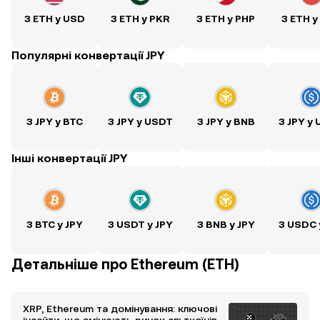
З ETH у USD
З ETH у PKR
З ETH у PHP
З ETH у
Популярні конвертації JPY
З JPY у BTC
З JPY у USDT
З JPY у BNB
З JPY у
Інші конвертації JPY
З BTC у JPY
З USDT у JPY
З BNB у JPY
З USDC 
Детальніше про Ethereum (ETH)
XRP, Ethereum та домінування: ключові