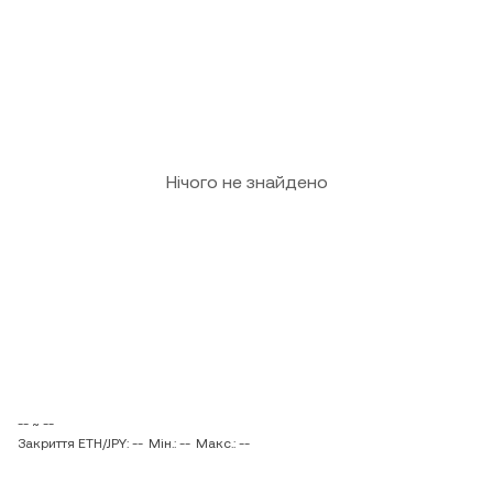
Нічого не знайдено
-- ~ --
Закриття ETH/JPY: --
Мін.: --
Макс.: --