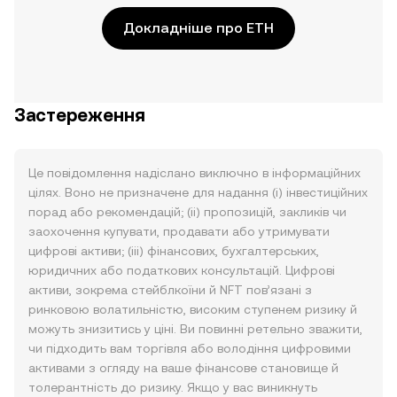
Докладніше про ETH
Застереження
Це повідомлення надіслано виключно в інформаційних
цілях. Воно не призначене для надання (i) інвестиційних
порад або рекомендацій; (ii) пропозицій, закликів чи
заохочення купувати, продавати або утримувати
цифрові активи; (iii) фінансових, бухгалтерських,
юридичних або податкових консультацій. Цифрові
активи, зокрема стейблкоїни й NFT пов’язані з
ринковою волатильністю, високим ступенем ризику й
можуть знизитись у ціні. Ви повинні ретельно зважити,
чи підходить вам торгівля або володіння цифровими
активами з огляду на ваше фінансове становище й
толерантність до ризику. Якщо у вас виникнуть