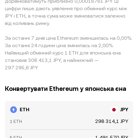
дорівнюватимуть приблизно 0,00016761 JPY. Ці
цифри лише дають уявлення про обмінний курс між
JPY і ETH, а точна сума може змінюватися залежно
від коливань ринку.
За останні 7 днів ціна Ethereum зменшилась на 0,00%.
За останні 24 години ціна змінилась на 2,00%.
Найвищий обмінний курс 1 ETH для японська єна
становив 308 413,1 JPY, а найнижчий —
297 295,6 JPY.
Конвертувати Ethereum у японська єна
ETH
JPY
298 314,1 JPY
1 ETH
1 491 570 JPY
5 ETH