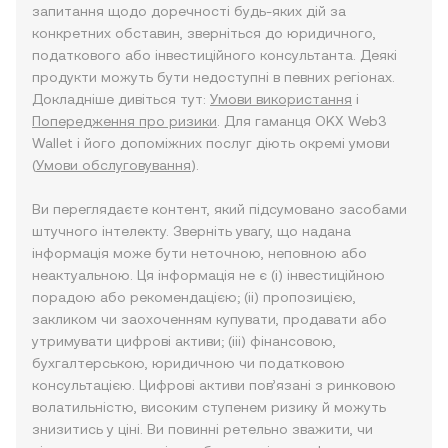
запитання щодо доречності будь-яких дій за
конкретних обставин, зверніться до юридичного,
податкового або інвестиційного консультанта. Деякі
продукти можуть бути недоступні в певних регіонах.
Докладніше дивіться тут:
Умови використання
і
Попередження про ризики
. Для гаманця OKX Web3
Wallet і його допоміжних послуг діють окремі умови
(
Умови обслуговування
).
Ви переглядаєте контент, який підсумовано засобами
штучного інтелекту. Зверніть увагу, що надана
інформація може бути неточною, неповною або
неактуальною. Ця інформація не є (i) інвестиційною
порадою або рекомендацією; (ii) пропозицією,
закликом чи заохоченням купувати, продавати або
утримувати цифрові активи; (iii) фінансовою,
бухгалтерською, юридичною чи податковою
консультацією. Цифрові активи пов’язані з ринковою
волатильністю, високим ступенем ризику й можуть
знизитись у ціні. Ви повинні ретельно зважити, чи