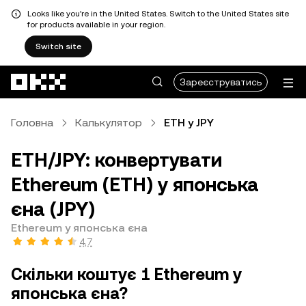
Looks like you're in the United States. Switch to the United States site
for products available in your region.
Switch site
Перейти до основного вмісту
Зареєструватись
Головна
Калькулятор
ETH у JPY
ETH/JPY: конвертувати
Ethereum (ETH) у японська
єна (JPY)
Ethereum у японська єна
4,7
Скільки коштує 1 Ethereum у
японська єна?