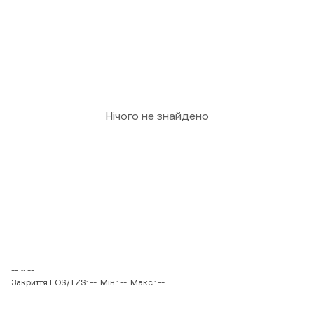
Нічого не знайдено
-- ~ --
Закриття EOS/TZS: --
Мін.: --
Макс.: --