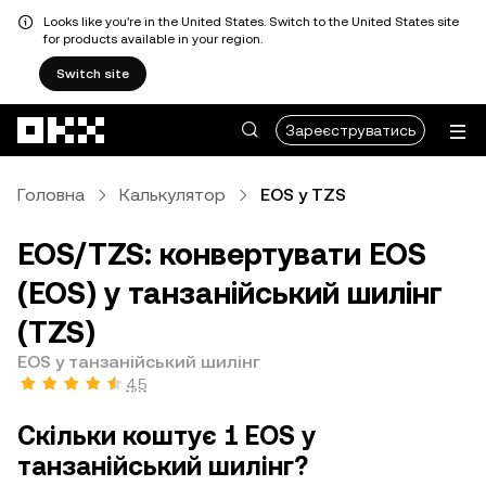
Looks like you're in the United States. Switch to the United States site
for products available in your region.
Switch site
Перейти до основного вмісту
Зареєструватись
Головна
Калькулятор
EOS у TZS
EOS/TZS: конвертувати EOS
(EOS) у танзанійський шилінг
(TZS)
EOS у танзанійський шилінг
4,5
Скільки коштує 1 EOS у
танзанійський шилінг?