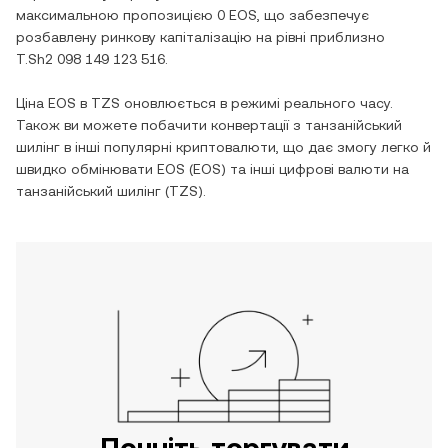
максимальною пропозицією
0 EOS
, що забезпечує
розбавлену ринкову капіталізацію на рівні приблизно
T.Sh2 098 149 123 516
.
Ціна
EOS
в
TZS
оновлюється в режимі реального часу.
Також ви можете побачити конвертації з
танзанійський
шилінг
в інші популярні криптовалюти, що дає змогу легко й
швидко обмінювати
EOS
(
EOS
) та інші цифрові валюти на
танзанійський шилінг
(
TZS
).