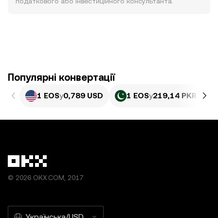
податкового або інвестиційного консультанта.
Популярні конвертації
1 EOS
у
0,789 USD
1 EOS
у
219,14 PKR
© 2026 OKX.COM, 2017
Українська/USD