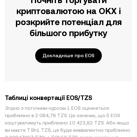
Почніть торгувати
криптовалютою на OKX і
розкрийте потенціал для
більшого прибутку
Докладніше про EOS
Таблиці конвертації EOS/TZS
Згідно з поточним курсом 1 EOS оцінюється
приблизно в 2 084,76 TZS. Це означає, що 5 EOS
коштуватимуть приблизно 10 423,82 TZS. Або якщо
ви маєте T.Sh1 TZS, це буде еквівалентно приблизно