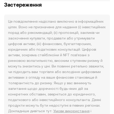
Застереження
Це повідомлення надіслано виключно в інформаційних
цілях. Воно не призначене для надання (i) інвестиційних
порад або рекомендацій; (ii) пропозицій, закликів чи
заохочення купувати, продавати або утримувати
цифрові активи; (iii) фінансових, бухгалтерських,
юридичних або податкових консультацій. Цифрові
активи, зокрема стейблкоїни й NFT пов’язані з
ринковою волатильністю, високим ступенем ризику й
можуть знизитись у ціні. Ви повинні ретельно зважити,
чи підходить вам торгівля або володіння цифровими
активами з огляду на ваше фінансове становище й
толерантність до ризику. Якщо у вас виникнуть
запитання щодо доречності будь-яких дій за
конкретних обставин, зверніться до юридичного,
податкового або інвестиційного консультанта. Деякі
продукти можуть бути недоступні в певних регіонах.
Докладніше дивіться тут:
Умови використання
і