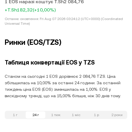
1 EOS наразі коштує T.Sh2 084,76
+T.Sh182,32
(+10,00%)
Останнє оновлення:
Fri Aug 07 2026 03:24:12 (UTC+0000) (Coordinated
Universal Time)
Ринки (EOS/TZS)
Таблиця конвертації EOS у TZS
Станом на сьогодні 1 EOS дорівнює 2 084,76 TZS. Ціна
збільшилась на 10,00% за останні 24 години. За останній
тиждень ціна EOS (EOS) зменшилась на 1,00%. EOS у
висхідному тренді, що на 15,00% більше, ніж 30 днів тому.
1 г
24 г
1 тиж
1 міс
1 р
2 роки