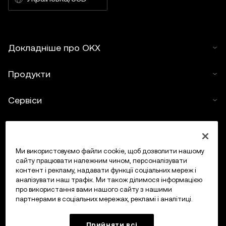
Докладніше про OKX
Продукти
Сервіси
Підтримка
Купити криптовалюту
Ми використовуємо файли cookie, щоб дозволити нашому
сайту працювати належним чином, персоналізувати
контент і рекламу, надавати функції соціальних мереж і
Калькулятор криптовалюти
аналізувати наш трафік. Ми також ділимося інформацією
про використання вами нашого сайту з нашими
партнерами в соціальних мережах, рекламі і аналітиці.
Торгувати
Прийняти всі