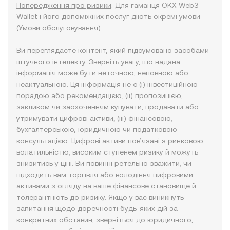
Попередження про ризики
. Для гаманця OKX Web3
Wallet і його допоміжних послуг діють окремі умови
(
Умови обслуговування
).
Ви переглядаєте контент, який підсумовано засобами
штучного інтелекту. Зверніть увагу, що надана
інформація може бути неточною, неповною або
неактуальною. Ця інформація не є (i) інвестиційною
порадою або рекомендацією; (ii) пропозицією,
закликом чи заохоченням купувати, продавати або
утримувати цифрові активи; (iii) фінансовою,
бухгалтерською, юридичною чи податковою
консультацією. Цифрові активи пов’язані з ринковою
волатильністю, високим ступенем ризику й можуть
знизитись у ціні. Ви повинні ретельно зважити, чи
підходить вам торгівля або володіння цифровими
активами з огляду на ваше фінансове становище й
толерантність до ризику. Якщо у вас виникнуть
запитання щодо доречності будь-яких дій за
конкретних обставин, зверніться до юридичного,