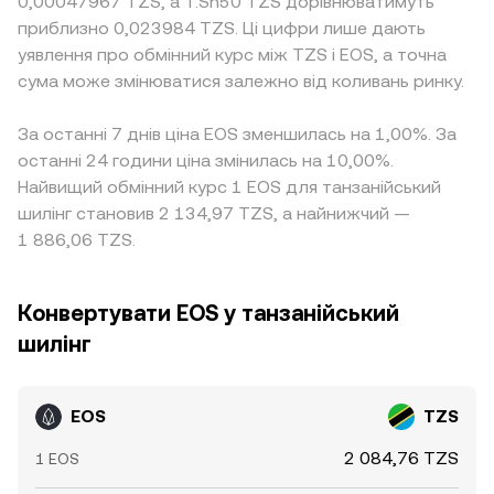
0,00047967 TZS, а T.Sh50 TZS дорівнюватимуть
приблизно 0,023984 TZS. Ці цифри лише дають
уявлення про обмінний курс між TZS і EOS, а точна
сума може змінюватися залежно від коливань ринку.
За останні 7 днів ціна EOS зменшилась на 1,00%. За
останні 24 години ціна змінилась на 10,00%.
Найвищий обмінний курс 1 EOS для танзанійський
шилінг становив 2 134,97 TZS, а найнижчий —
1 886,06 TZS.
Конвертувати EOS у танзанійський
шилінг
EOS
TZS
2 084,76 TZS
1 EOS