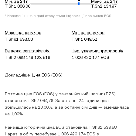
Мін. за 24 г
Макс. за 24 г
T.Sh1 886,06
T.Sh2 134,97
* Наведені нижче дані стосуються інформації про ринок
EOS
.
Макс. за весь час
Мін. за весь час
T.Sh61 533,58
T.Sh1 049,52
Ринкова капіталізація
Циркулююча пропозиція
T.Sh2 098 149 123 516
1 006 420 174 EOS
Докладніше:
Ціна
EOS
(
EOS
)
Поточна ціна
EOS
(
EOS
) у
танзанійський шилінг
(
TZS
)
становить
T.Sh2 084,76
. За останні 24 години ціна
збільшилась
на
10,00%
, а за останні сім днів —
зменшилась
на
1,00%
.
Найвища історична ціна
EOS
становила
T.Sh61 533,58
.
Наразі в обігу перебуває
1 006 420 174 EOS
з