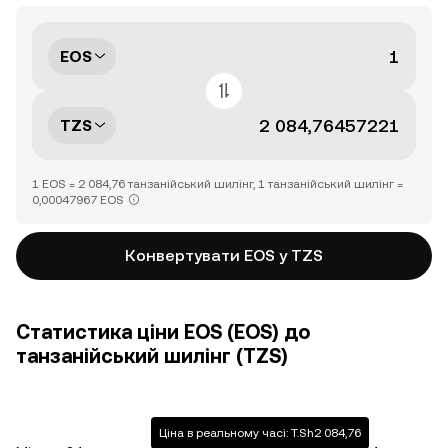
EOS
TZS
1 EOS = 2 084,76 танзанійський шилінг, 1 танзанійський шилінг =
0,00047967 EOS
Конвертувати EOS у TZS
Статистика ціни EOS (EOS) до
танзанійський шилінг (TZS)
Ціна в реальному часі: T.Sh2 084,76