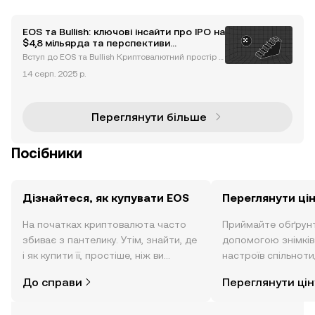
EOS та Bullish: ключові інсайти про IPO на
$4,8 мільярда та перспективи
майбутнього
Вступ до EOS та Bullish Криптовалютний простір п
ереповнений новинами про EOS та Bullish , дві орг
14 серп. 2025 р.
анізації, які суттєво вплинули на ландшафт блокч
ейну та криптовалютної торгівлі. Bullish, криптовал
ютна
Переглянути більше
Посібники
Дізнайтеся, як купувати EOS
Переглянути ці
На початках криптовалюта часто
Приймайте обґрунт
збиває з пантелику. Утім, знайти, де
допомогою знімків 
і як купити її, простіше, ніж ви
настроїв спільноти
думаєте. Розпочніть свою подорож
режимі реального 
До справи
Переглянути цін
за допомогою застосунку OKX для
мобільних пристроїв або