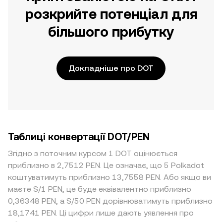
розкрийте потенціал для
більшого прибутку
Докладніше про DOT
Таблиці конвертації DOT/PEN
Згідно з поточним курсом 1 DOT оцінюється
приблизно в 2,7512 PEN. Це означає, що 5 Polkadot
коштуватимуть приблизно 13,7558 PEN. Або якщо ви
маєте S/1 PEN, це буде еквівалентно приблизно
0,36348 PEN, а S/50 PEN дорівнюватимуть приблизно
18,1741 PEN. Ці цифри лише дають уявлення про