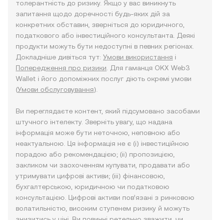
толерантність до ризику. Якщо у вас виникнуть
запитання щодо доречності будь-яких дій за
конкретних обставин, зверніться до юридичного,
податкового або інвестиційного консультанта. Деякі
продукти можуть бути недоступні в певних регіонах.
Докладніше дивіться тут:
Умови використання
і
Попередження про ризики
. Для гаманця OKX Web3
Wallet і його допоміжних послуг діють окремі умови
(
Умови обслуговування
).
Ви переглядаєте контент, який підсумовано засобами
штучного інтелекту. Зверніть увагу, що надана
інформація може бути неточною, неповною або
неактуальною. Ця інформація не є (i) інвестиційною
порадою або рекомендацією; (ii) пропозицією,
закликом чи заохоченням купувати, продавати або
утримувати цифрові активи; (iii) фінансовою,
бухгалтерською, юридичною чи податковою
консультацією. Цифрові активи пов’язані з ринковою
волатильністю, високим ступенем ризику й можуть
знизитись у ціні. Ви повинні ретельно зважити, чи