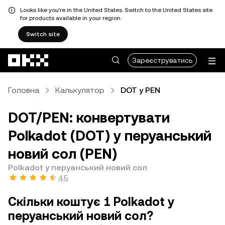
Looks like you're in the United States. Switch to the United States site
for products available in your region.
Switch site
Перейти до основного вмісту
Зареєструватись
Головна
Калькулятор
DOT у PEN
DOT/PEN: конвертувати
Polkadot (DOT) у перуанський
новий сол (PEN)
Polkadot у перуанський новий сол
4,5
Скільки коштує 1 Polkadot у
перуанський новий сол?