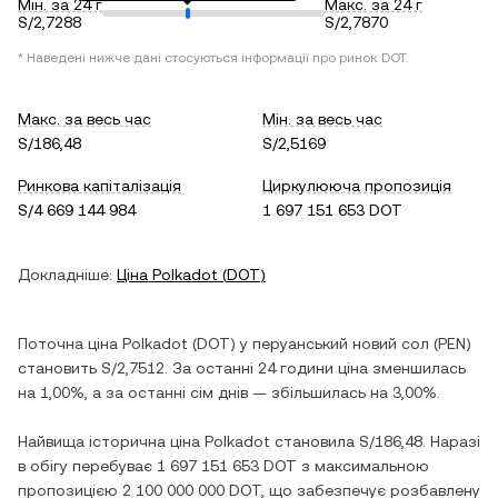
Мін. за 24 г
Макс. за 24 г
S/2,7288
S/2,7870
* Наведені нижче дані стосуються інформації про ринок
DOT
.
Макс. за весь час
Мін. за весь час
S/186,48
S/2,5169
Ринкова капіталізація
Циркулююча пропозиція
S/4 669 144 984
1 697 151 653 DOT
Докладніше:
Ціна
Polkadot
(
DOT
)
Поточна ціна
Polkadot
(
DOT
) у
перуанський новий сол
(
PEN
)
становить
S/2,7512
. За останні 24 години ціна
зменшилась
на
1,00%
, а за останні сім днів —
збільшилась
на
3,00%
.
Найвища історична ціна
Polkadot
становила
S/186,48
. Наразі
в обігу перебуває
1 697 151 653 DOT
з максимальною
пропозицією
2 100 000 000 DOT
, що забезпечує розбавлену