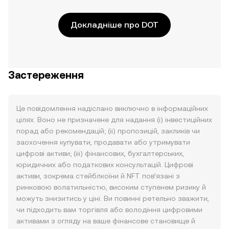
Докладніше про DOT
Застереження
Це повідомлення надіслано виключно в інформаційних
цілях. Воно не призначене для надання (i) інвестиційних
порад або рекомендацій; (ii) пропозицій, закликів чи
заохочення купувати, продавати або утримувати
цифрові активи; (iii) фінансових, бухгалтерських,
юридичних або податкових консультацій. Цифрові
активи, зокрема стейблкоїни й NFT пов’язані з
ринковою волатильністю, високим ступенем ризику й
можуть знизитись у ціні. Ви повинні ретельно зважити,
чи підходить вам торгівля або володіння цифровими
активами з огляду на ваше фінансове становище й