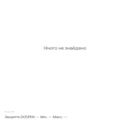
Нічого не знайдено
-- ~ --
Закриття DOT/PEN: --
Мін.: --
Макс.: --