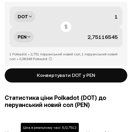
DOT
PEN
1 Polkadot = 2,751 перуанський новий сол, 1 перуанський новий
сол = 0,36348 Polkadot
Конвертувати DOT у PEN
Статистика ціни Polkadot (DOT) до
перуанський новий сол (PEN)
Ціна в реальному часі: S/2,7512