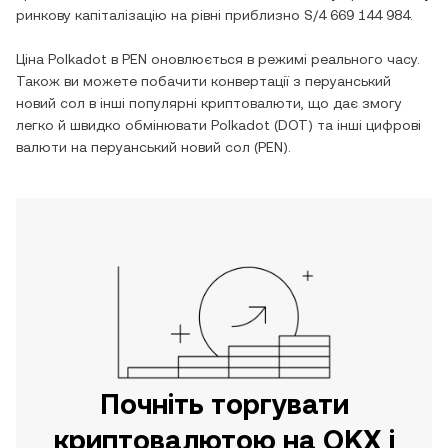
ринкову капіталізацію на рівні приблизно
S/4 669 144 984
.
Ціна
Polkadot
в
PEN
оновлюється в режимі реального часу.
Також ви можете побачити конвертації з
перуанський
новий сол
в інші популярні криптовалюти, що дає змогу
легко й швидко обмінювати
Polkadot
(
DOT
) та інші цифрові
валюти на
перуанський новий сол
(
PEN
).
Почніть торгувати
криптовалютою на OKX і