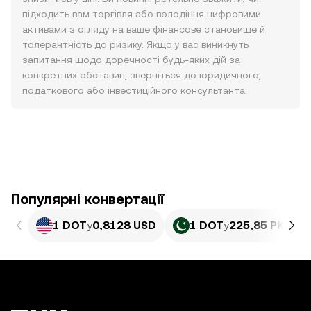
підходить вам торгівля або володіння цифровими
активами з огляду на ваше фінансове становище й
толерантність до ризику. Якщо у вас виникнуть
запитання щодо доречності будь-яких дій за
конкретних обставин, зверніться до юридичного,
податкового або інвестиційного консультанта.
Популярні конвертації
1 DOT
у
0,8128 USD
1 DOT
у
225,85 PKR