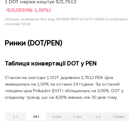
1 DOT наразі коштує S/2,7512
-S/0,02336
(-1,00%)
Останнє оновлення:
Sun Aug 09 2026 06:57:15 (UTC+0000) (Coordinated
Universal Time)
Ринки (DOT/PEN)
Таблиця конвертації DOT у PEN
Станом на сьогодні 1 DOT дорівнює 2,7512 PEN. Ціна
зменшилась на 1,00% за останні 24 години. За останній
тиждень ціна Polkadot (DOT) збільшилась на 3,00%. DOT у
спадному тренді, що на 4,00% менше, ніж 30 днів тому.
1 г
24 г
1 тиж
1 міс
1 р
2 роки