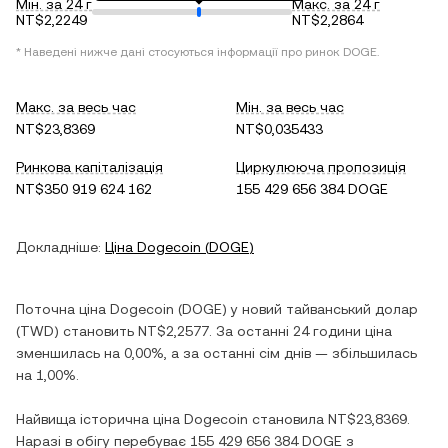
Мін. за 24 г
Макс. за 24 г
NT$2,2249
NT$2,2864
* Наведені нижче дані стосуються інформації про ринок
DOGE
.
Макс. за весь час
Мін. за весь час
NT$23,8369
NT$0,035433
Ринкова капіталізація
Циркулююча пропозиція
NT$350 919 624 162
155 429 656 384 DOGE
Докладніше:
Ціна
Dogecoin
(
DOGE
)
Поточна ціна
Dogecoin
(
DOGE
) у
новий тайванський долар
(
TWD
) становить
NT$2,2577
. За останні 24 години ціна
зменшилась
на
0,00%
, а за останні сім днів —
збільшилась
на
1,00%
.
Найвища історична ціна
Dogecoin
становила
NT$23,8369
.
Наразі в обігу перебуває
155 429 656 384 DOGE
з