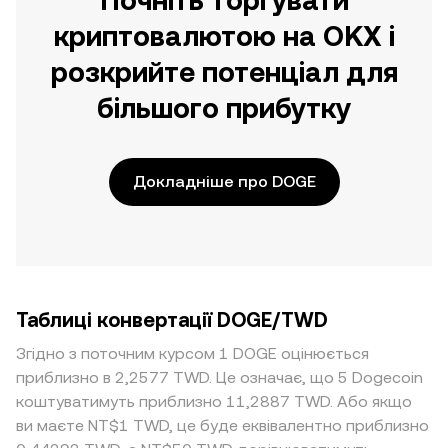
Почніть торгувати
криптовалютою на OKX і
розкрийте потенціал для
більшого прибутку
Докладніше про DOGE
Таблиці конвертації DOGE/TWD
Згідно з поточним курсом 1 DOGE оцінюється
приблизно в 2,2577 TWD. Це означає, що 5 Dogecoin
коштуватимуть приблизно 11,2887 TWD. Або якщо
ви маєте NT$1 TWD, це буде еквівалентно приблизно