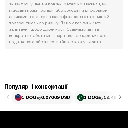
знизитись у ціні. Ви повинні ретельно зважити, чи
підходить вам торгівля або володіння цифровими
активами з огляду на ваше фінансове становище й
толерантність до ризику. Якщо у вас виникнуть
запитання щодо доречності будь-яких дій за
конкретних обставин, зверніться до юридичного,
податкового або інвестиційного консультанта.
Популярні конвертації
1 DOGE
у
0,07009 USD
1 DOGE
у
19,46 PKR