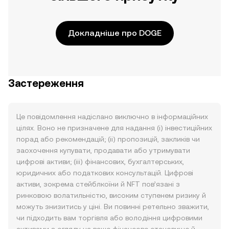
Докладніше про DOGE
Застереження
Це повідомлення надіслано виключно в інформаційних
цілях. Воно не призначене для надання (i) інвестиційних
порад або рекомендацій; (ii) пропозицій, закликів чи
заохочення купувати, продавати або утримувати
цифрові активи; (iii) фінансових, бухгалтерських,
юридичних або податкових консультацій. Цифрові
активи, зокрема стейблкоїни й NFT пов’язані з
ринковою волатильністю, високим ступенем ризику й
можуть знизитись у ціні. Ви повинні ретельно зважити,
чи підходить вам торгівля або володіння цифровими