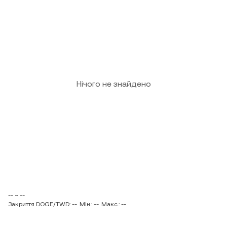
Нічого не знайдено
-- ~ --
Закриття DOGE/TWD: --
Мін.: --
Макс.: --