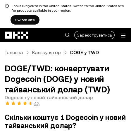
Looks like you're in the United States. Switch to the United States site
for products available in your region.
Switch site
Перейти до основного вмісту
Зареєструватись
Головна
Калькулятор
DOGE у TWD
DOGE/TWD: конвертувати
Dogecoin (DOGE) у новий
тайванський долар (TWD)
Dogecoin у новий тайванський долар
4,3
Скільки коштує 1 Dogecoin у новий
тайванський долар?