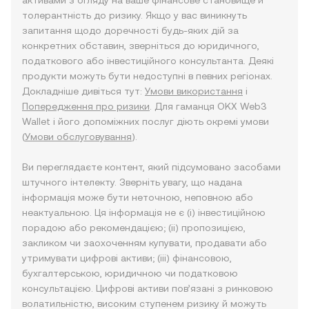
активами з огляду на ваше фінансове становище й
толерантність до ризику. Якщо у вас виникнуть
запитання щодо доречності будь-яких дій за
конкретних обставин, зверніться до юридичного,
податкового або інвестиційного консультанта. Деякі
продукти можуть бути недоступні в певних регіонах.
Докладніше дивіться тут:
Умови використання
і
Попередження про ризики
. Для гаманця OKX Web3
Wallet і його допоміжних послуг діють окремі умови
(
Умови обслуговування
).
Ви переглядаєте контент, який підсумовано засобами
штучного інтелекту. Зверніть увагу, що надана
інформація може бути неточною, неповною або
неактуальною. Ця інформація не є (i) інвестиційною
порадою або рекомендацією; (ii) пропозицією,
закликом чи заохоченням купувати, продавати або
утримувати цифрові активи; (iii) фінансовою,
бухгалтерською, юридичною чи податковою
консультацією. Цифрові активи пов’язані з ринковою
волатильністю, високим ступенем ризику й можуть