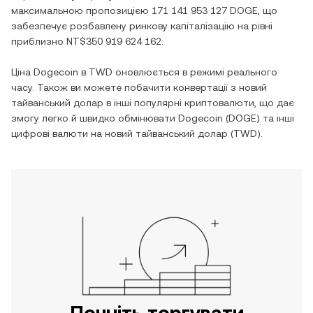
максимальною пропозицією
171 141 953 127 DOGE
, що
забезпечує розбавлену ринкову капіталізацію на рівні
приблизно
NT$350 919 624 162
.
Ціна
Dogecoin
в
TWD
оновлюється в режимі реального
часу. Також ви можете побачити конвертації з
новий
тайванський долар
в інші популярні криптовалюти, що дає
змогу легко й швидко обмінювати
Dogecoin
(
DOGE
) та інші
цифрові валюти на
новий тайванський долар
(
TWD
).