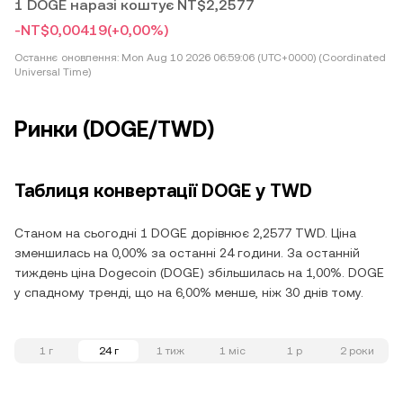
1 DOGE наразі коштує NT$2,2577
-NT$0,00419
(+0,00%)
Останнє оновлення:
Mon Aug 10 2026 06:59:06 (UTC+0000) (Coordinated
Universal Time)
Ринки (DOGE/TWD)
Таблиця конвертації DOGE у TWD
Станом на сьогодні 1 DOGE дорівнює 2,2577 TWD. Ціна
зменшилась на 0,00% за останні 24 години. За останній
тиждень ціна Dogecoin (DOGE) збільшилась на 1,00%. DOGE
у спадному тренді, що на 6,00% менше, ніж 30 днів тому.
1 г
24 г
1 тиж
1 міс
1 р
2 роки