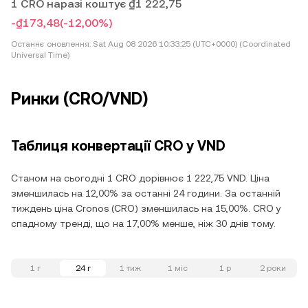
1 CRO наразі коштує ₫1 222,75
-₫173,48
(-12,00%)
Останнє оновлення:
Sat Aug 08 2026 10:33:25 (UTC+0000) (Coordinated
Universal Time)
Ринки (CRO/VND)
Таблиця конвертації CRO у VND
Станом на сьогодні 1 CRO дорівнює 1 222,75 VND. Ціна
зменшилась на 12,00% за останні 24 години. За останній
тиждень ціна Cronos (CRO) зменшилась на 15,00%. CRO у
спадному тренді, що на 17,00% менше, ніж 30 днів тому.
1 г
24 г
1 тиж
1 міс
1 р
2 роки