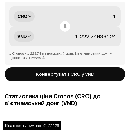
CRO
VND
1 Cronos = 1 222,74 вʼєтнамський донг, 1 вʼєтнамський донг =
0,00081783 Cronos
Конвертувати CRO у VND
Статистика ціни Cronos (CRO) до
вʼєтнамський донг (VND)
Ціна в реальному часі: ₫1 222,75