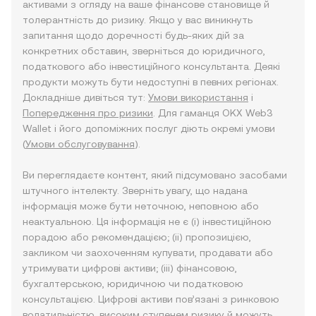
активами з огляду на ваше фінансове становище й
толерантність до ризику. Якщо у вас виникнуть
запитання щодо доречності будь-яких дій за
конкретних обставин, зверніться до юридичного,
податкового або інвестиційного консультанта. Деякі
продукти можуть бути недоступні в певних регіонах.
Докладніше дивіться тут:
Умови використання
і
Попередження про ризики
. Для гаманця OKX Web3
Wallet і його допоміжних послуг діють окремі умови
(
Умови обслуговування
).
Ви переглядаєте контент, який підсумовано засобами
штучного інтелекту. Зверніть увагу, що надана
інформація може бути неточною, неповною або
неактуальною. Ця інформація не є (i) інвестиційною
порадою або рекомендацією; (ii) пропозицією,
закликом чи заохоченням купувати, продавати або
утримувати цифрові активи; (iii) фінансовою,
бухгалтерською, юридичною чи податковою
консультацією. Цифрові активи пов’язані з ринковою
волатильністю, високим ступенем ризику й можуть