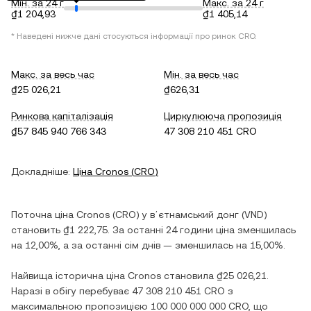
Мін. за 24 г
Макс. за 24 г
₫1 204,93
₫1 405,14
* Наведені нижче дані стосуються інформації про ринок
CRO
.
Макс. за весь час
Мін. за весь час
₫25 026,21
₫626,31
Ринкова капіталізація
Циркулююча пропозиція
₫57 845 940 766 343
47 308 210 451 CRO
Докладніше:
Ціна
Cronos
(
CRO
)
Поточна ціна
Cronos
(
CRO
) у
вʼєтнамський донг
(
VND
)
становить
₫1 222,75
. За останні 24 години ціна
зменшилась
на
12,00%
, а за останні сім днів —
зменшилась
на
15,00%
.
Найвища історична ціна
Cronos
становила
₫25 026,21
.
Наразі в обігу перебуває
47 308 210 451 CRO
з
максимальною пропозицією
100 000 000 000 CRO
, що