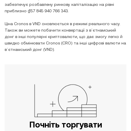
забезпечує розбавлену ринкову капіталізацію на рівні
приблизно
₫57 845 940 766 343
.
Ціна
Cronos
в
VND
оновлюється в режимі реального часу.
Також ви можете побачити конвертації з
вʼєтнамський
донг
в інші популярні криптовалюти, що дає змогу легко й
швидко обмінювати
Cronos
(
CRO
) та інші цифрові валюти на
вʼєтнамський донг
(
VND
).
Почніть торгувати