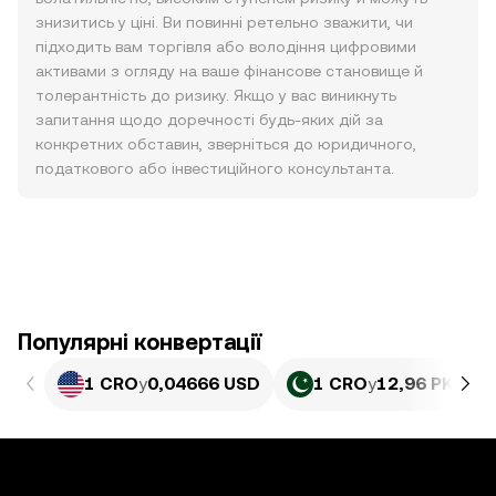
знизитись у ціні. Ви повинні ретельно зважити, чи
підходить вам торгівля або володіння цифровими
активами з огляду на ваше фінансове становище й
толерантність до ризику. Якщо у вас виникнуть
запитання щодо доречності будь-яких дій за
конкретних обставин, зверніться до юридичного,
податкового або інвестиційного консультанта.
Популярні конвертації
1 CRO
у
0,04666 USD
1 CRO
у
12,96 PKR