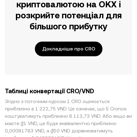
криптовалютою на OKX і
розкрийте потенціал для
більшого прибутку
Докладніше про CRO
Таблиці конвертації CRO/VND
Згідно з поточним курсом 1 CRO оцінюється
приблизно в 1 222,75 VND. Це означає, що 5 Cronos
коштуватимуть приблизно 6 113,73 VND. Або якщо ви
маєте ₫1 VND, це буде еквівалентно приблизно
0,00081783 VND, а ₫50 VND дорівнюватимуть