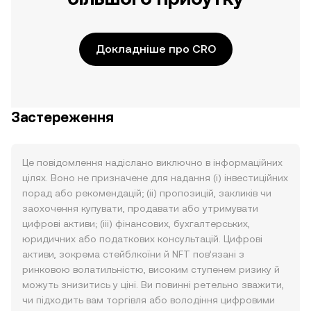
Докладніше про CRO
Застереження
Це повідомлення надіслано виключно в інформаційних
цілях. Воно не призначене для надання (i) інвестиційних
порад або рекомендацій; (ii) пропозицій, закликів чи
заохочення купувати, продавати або утримувати
цифрові активи; (iii) фінансових, бухгалтерських,
юридичних або податкових консультацій. Цифрові
активи, зокрема стейблкоїни й NFT пов’язані з
ринковою волатильністю, високим ступенем ризику й
можуть знизитись у ціні. Ви повинні ретельно зважити,
чи підходить вам торгівля або володіння цифровими