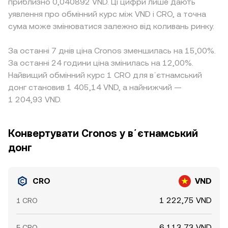
приблизно 0,040892 VND. Ці цифри лише дають
уявлення про обмінний курс між VND і CRO, а точна
сума може змінюватися залежно від коливань ринку.
За останні 7 днів ціна Cronos зменшилась на 15,00%.
За останні 24 години ціна змінилась на 12,00%.
Найвищий обмінний курс 1 CRO для вʼєтнамський
донг становив 1 405,14 VND, а найнижчий —
1 204,93 VND.
Конвертувати Cronos у вʼєтнамський
донг
CRO
VND
1 222,75 VND
1 CRO
6 113,73 VND
5 CRO