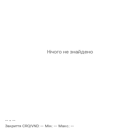
Нічого не знайдено
-- ~ --
Закриття CRO/VND: --
Мін.: --
Макс.: --