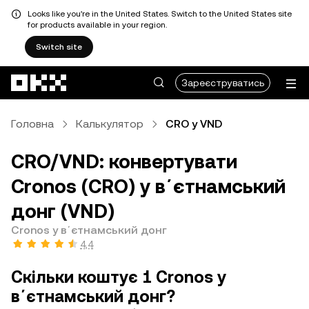
Looks like you're in the United States. Switch to the United States site
for products available in your region.
Switch site
Перейти до основного вмісту
Зареєструватись
Головна
Калькулятор
CRO у VND
CRO/VND: конвертувати
Cronos (CRO) у вʼєтнамський
донг (VND)
Cronos у вʼєтнамський донг
4,4
Скільки коштує 1 Cronos у
вʼєтнамський донг?