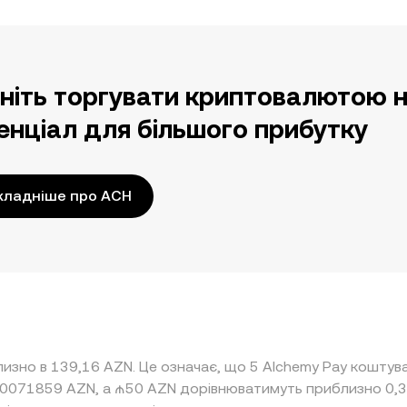
ніть торгувати криптовалютою н
енціал для більшого прибутку
кладніше про ACH
лизно в 139,16 AZN. Це означає, що 5 Alchemy Pay кошту
0,0071859 AZN, а ₼50 AZN дорівнюватимуть приблизно 0,3