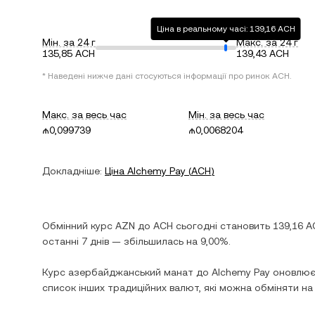
Ціна в реальному часі: 139,16 ACH
Мін. за 24 г
Макс. за 24 г
135,85 ACH
139,43 ACH
* Наведені нижче дані стосуються інформації про ринок
ACH
.
Макс. за весь час
Мін. за весь час
₼0,099739
₼0,0068204
Докладніше:
Ціна
Alchemy Pay
(
ACH
)
Обмінний курс
AZN
до
ACH
сьогодні становить
139,16
A
останні 7 днів —
збільшилась
на
9,00%
.
Курс
азербайджанський манат
до
Alchemy Pay
оновлюєт
список інших традиційних валют, які можна обміняти н