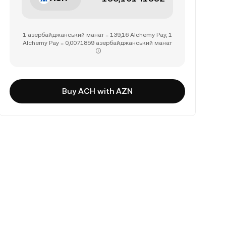
1 азербайджанський манат = 139,16 Alchemy Pay, 1
Alchemy Pay = 0,0071859 азербайджанський манат
Buy ACH with AZN