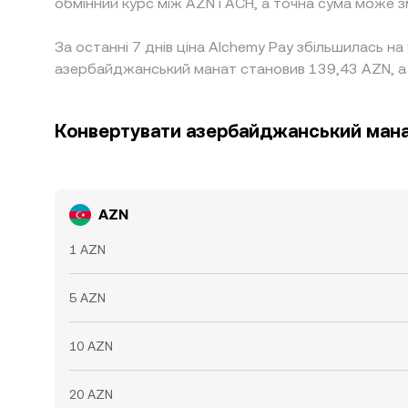
обмінний курс між AZN і ACH, а точна сума може з
За останні 7 днів ціна Alchemy Pay збільшилась н
азербайджанський манат становив 139,43 AZN, а
Конвертувати азербайджанський мана
AZN
1 AZN
5 AZN
10 AZN
20 AZN