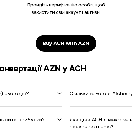
Пройдіть
верифікацію особи
, щоб
захистити свій акаунт і активи.
Buy ACH with AZN
онвертації AZN у ACH
) сьогодні?
Скільки всього є Alchem
ільшити прибутки?
Яка ціна ACH є макс. за
ринковою ціною?