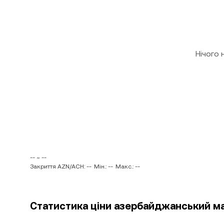
Нічого
-- ~ --
Закриття AZN/ACH: --
Мін.: --
Макс.: --
Статистика ціни азербайджанський ма