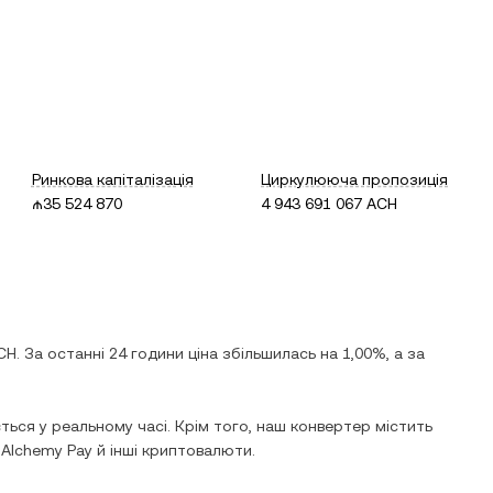
Ринкова капіталізація
Циркулююча пропозиція
₼35 524 870
4 943 691 067 ACH
CH
. За останні 24 години ціна
збільшилась
на
1,00%
, а за
ься у реальному часі. Крім того, наш конвертер містить
а
Alchemy Pay
й інші криптовалюти.