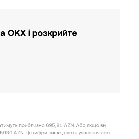
а OKX і розкрийте
ватимуть приблизно 695,81 AZN. Або якщо ви
5930 AZN. Ці цифри лише дають уявлення про