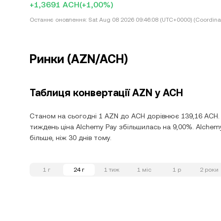
+1,3691 ACH
(+1,00%)
Останнє оновлення:
Sat Aug 08 2026 09:46:08 (UTC+0000) (Coordina
Ринки (AZN/ACH)
Таблиця конвертації AZN у ACH
Станом на сьогодні 1 AZN до ACH дорівнює 139,16 ACH. 
тиждень ціна Alchemy Pay збільшилась на 9,00%. Alchemy 
більше, ніж 30 днів тому.
1 г
24 г
1 тиж
1 міс
1 р
2 роки