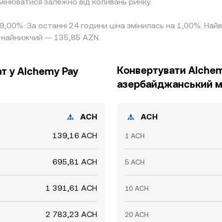
мінюватися залежно від коливань ринку.
а 9,00%. За останні 24 години ціна змінилась на 1,00%. На
 найнижчий — 135,85 AZN.
Конвертувати Alchem
т у Alchemy Pay
азербайджанський м
ACH
ACH
139,16 ACH
1 ACH
695,81 ACH
5 ACH
1 391,61 ACH
10 ACH
2 783,23 ACH
20 ACH