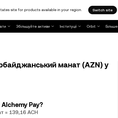
tates site for products available in your region.
Switch site
ати
Збільшуйте активи
Інституції
Orbit
Більше
рбайджанський манат (AZN) у
у Alchemy Pay?
т = 139,16 ACH