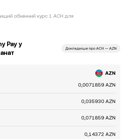
йвищий обмінний курс 1 ACH для
y Pay у
Докладніше про ACH — AZN
анат
AZN
0,0071859 AZN
0,035930 AZN
0,071859 AZN
0,14372 AZN