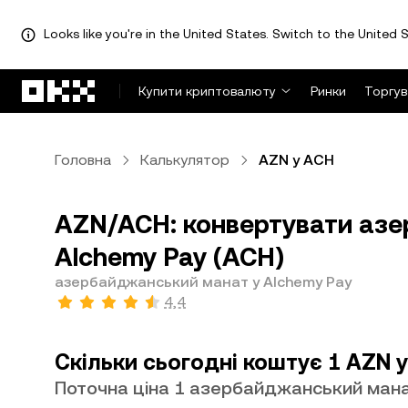
Looks like you're in the United States. Switch to the United S
Перейти до основного вмісту
Купити криптовалюту
Ринки
Торгув
Головна
Калькулятор
AZN у ACH
AZN/ACH: конвертувати азе
Alchemy Pay (ACH)
азербайджанський манат у Alchemy Pay
4,4
Скільки сьогодні коштує 1 AZN 
Поточна ціна 1 азербайджанський мана