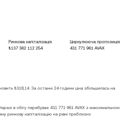
Ринкова капіталізація
Циркулююча пропозиція
₺137 362 112 254
431 771 961 AVAX
ановить
₺318,14
. За останні 24 години ціна
збільшилась
на
 Наразі в обігу перебуває
431 771 961 AVAX
з максимальною
ну ринкову капіталізацію на рівні приблизно