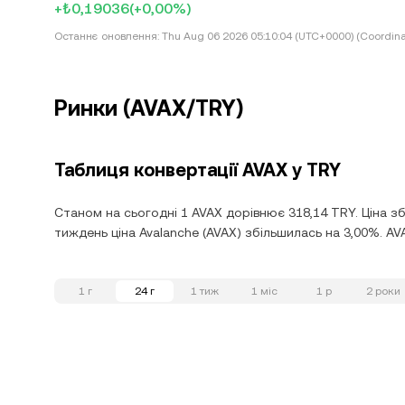
+₺0,19036
(+0,00%)
Останнє оновлення:
Thu Aug 06 2026 05:10:04 (UTC+0000) (Coordina
Ринки (AVAX/TRY)
Таблиця конвертації AVAX у TRY
Станом на сьогодні 1 AVAX дорівнює 318,14 TRY. Ціна зб
тиждень ціна Avalanche (AVAX) збільшилась на 3,00%. AV
1 г
24 г
1 тиж
1 міс
1 р
2 роки