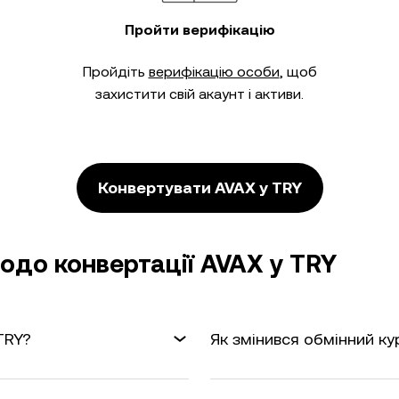
Пройти верифікацію
Пройдіть
верифікацію особи
, щоб
захистити свій акаунт і активи.
Конвертувати AVAX у TRY
одо конвертації AVAX у TRY
TRY?
Як змінився обмінний ку