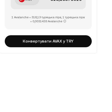
1 Avalanche = 318,13 турецька ліра, 1 турецька ліра
= 0,0031433 Avalanche
Конвертувати AVAX у TRY