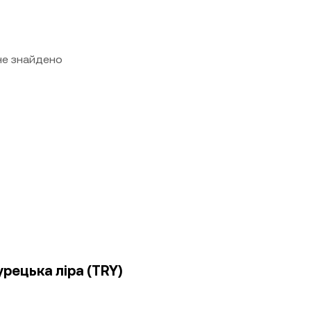
 не знайдено
урецька ліра (TRY)