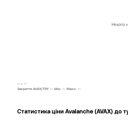
Нічого
-- ~ --
Закриття AVAX/TRY: --
Мін.: --
Макс.: --
Статистика ціни Avalanche (AVAX) до т