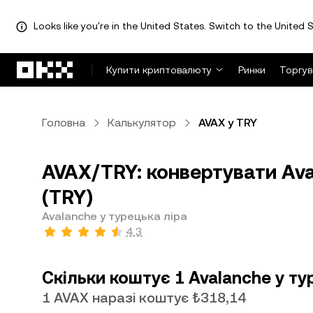
Looks like you're in the United States. Switch to the United S
Перейти до основного вмісту
Купити криптовалюту
Ринки
Торгув
Головна
Калькулятор
AVAX у TRY
AVAX/TRY: конвертувати Ava
(TRY)
Avalanche у турецька ліра
4,3
Скільки коштує 1 Avalanche у ту
1 AVAX наразі коштує ₺318,14