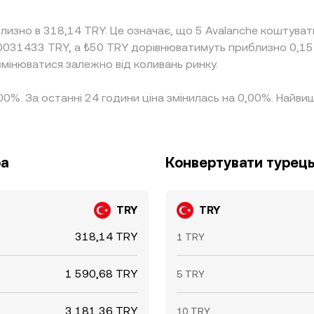
лизно в 318,14 TRY. Це означає, що 5 Avalanche коштува
,0031433 TRY, а ₺50 TRY дорівнюватимуть приблизно 0,15
змінюватися залежно від коливань ринку.
,00%. За останні 24 години ціна змінилась на 0,00%. Найв
ра
Конвертувати турецьк
TRY
TRY
318,14 TRY
1 TRY
1 590,68 TRY
5 TRY
3 181,36 TRY
10 TRY