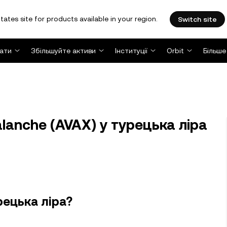
tates site for products available in your region.
Switch site
ати
Збільшуйте активи
Інституції
Orbit
Більше
lanche (AVAX) у турецька ліра
рецька ліра?