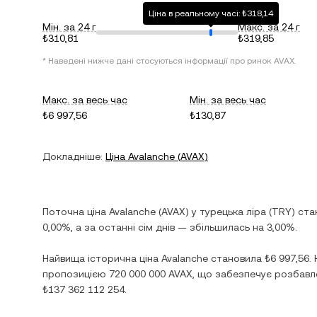
Ціна в реальному часі: ₺318,14
Мін. за 24 г
Макс. за 24 г
₺310,81
₺319,85
* Наведені нижче дані стосуються інформації про ринок
AVAX
.
Макс. за весь час
Мін. за весь час
₺6 997,56
₺130,87
Докладніше:
Ціна
Avalanche
(
AVAX
)
Поточна ціна
Avalanche
(
AVAX
) у
турецька ліра
(
TRY
) ст
0,00%
, а за останні сім днів —
збільшилась
на
3,00%
.
Найвища історична ціна
Avalanche
становила
₺6 997,56
.
пропозицією
720 000 000 AVAX
, що забезпечує розбавле
₺137 362 112 254
.