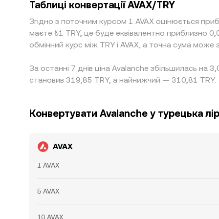
Таблиці конвертації AVAX/TRY
Згідно з поточним курсом 1 AVAX оцінюється приб
маєте ₺1 TRY, це буде еквівалентно приблизно 0
обмінний курс між TRY і AVAX, а точна сума може 
За останні 7 днів ціна Avalanche збільшилась на 3
становив 319,85 TRY, а найнижчий — 310,81 TRY.
Конвертувати Avalanche у турецька лі
AVAX
1 AVAX
5 AVAX
10 AVAX