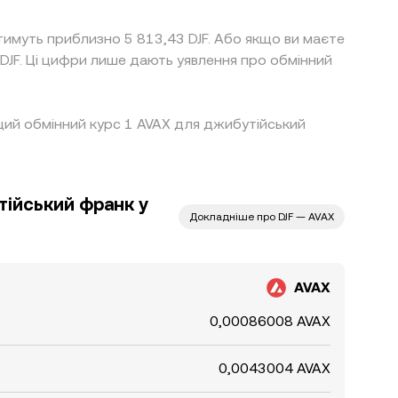
тимуть приблизно 5 813,43 DJF. Або якщо ви маєте
 DJF. Ці цифри лише дають уявлення про обмінний
вищий обмінний курс 1 AVAX для джибутійський
ійський франк у
Докладніше про DJF — AVAX
AVAX
0,00086008 AVAX
0,0043004 AVAX