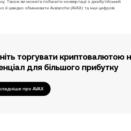
су. Також ви можете побачити конвертації з
джибутійський
гко й швидко обмінювати
Avalanche
(
AVAX
) та інші цифрові
ніть торгувати криптовалютою н
енціал для більшого прибутку
ладніше про AVAX