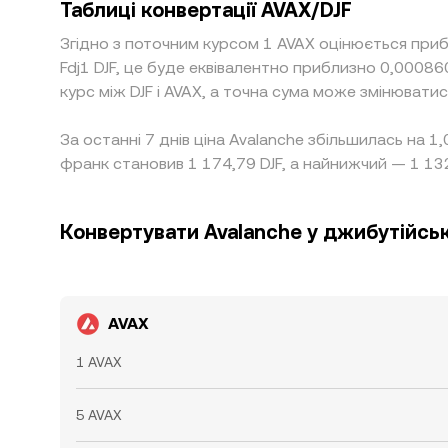
Таблиці конвертації AVAX/DJF
Згідно з поточним курсом 1 AVAX оцінюється приб
Fdj1 DJF, це буде еквівалентно приблизно 0,00086
курс між DJF і AVAX, а точна сума може змінюватис
За останні 7 днів ціна Avalanche збільшилась на 
франк становив 1 174,79 DJF, а найнижчий — 1 132
Конвертувати Avalanche у джибутійсь
AVAX
1 AVAX
5 AVAX