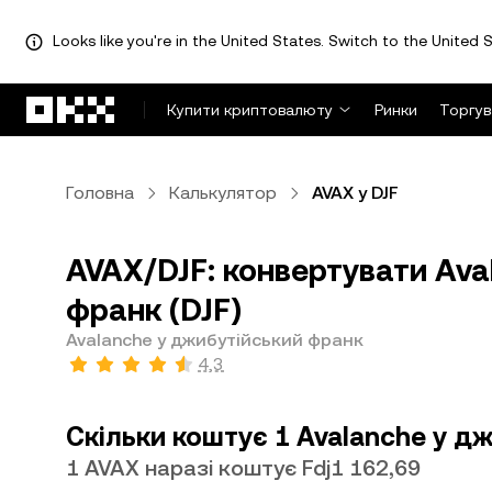
Looks like you're in the United States. Switch to the United S
Перейти до основного вмісту
Купити криптовалюту
Ринки
Торгув
Головна
Калькулятор
AVAX у DJF
AVAX/DJF: конвертувати Ava
франк (DJF)
Avalanche у джибутійський франк
4,3
Скільки коштує 1 Avalanche у д
1 AVAX наразі коштує Fdj1 162,69