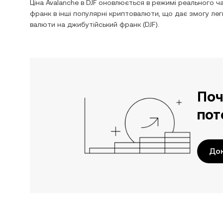
Ціна
Avalanche
в
DJF
оновлюється в режимі реального ча
франк
в інші популярні криптовалюти, що дає змогу ле
валюти на
джибутійський франк
(
DJF
).
Поч
пот
Док