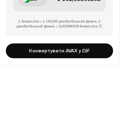
1 Avalanche = 1 162,68 джибутійський франк, 1
джибутійський франк = 0,00086008 Avalanche
Конвертувати AVAX у DJF