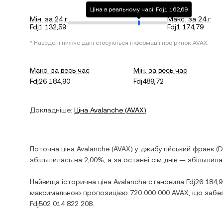
Ціна в реальному часі: Fdj1 162,69
Мін. за 24 г
Макс. за 24 г
Fdj1 132,59
Fdj1 174,79
* Наведені нижче дані стосуються інформації про ринок
AVAX
.
Макс. за весь час
Мін. за весь час
Fdj26 184,90
Fdj489,72
Докладніше:
Ціна
Avalanche
(
AVAX
)
Поточна ціна
Avalanche
(
AVAX
) у
джибутійський франк
(
D
збільшилась
на
2,00%
, а за останні сім днів —
збільшила
Найвища історична ціна
Avalanche
становила
Fdj26 184,
максимальною пропозицією
720 000 000 AVAX
, що забе
Fdj502 014 822 208
.