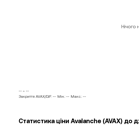
Нічого
-- ~ --
Закриття AVAX/DJF: --
Мін.: --
Макс.: --
Статистика ціни Avalanche (AVAX) до 