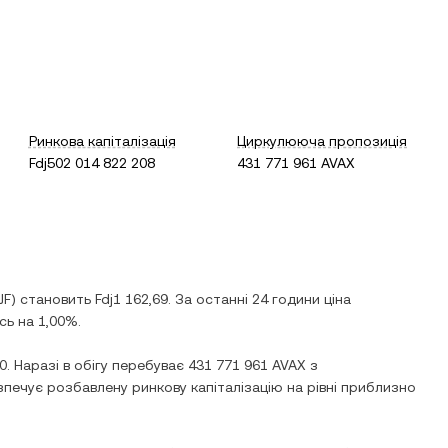
Ринкова капіталізація
Циркулююча пропозиція
Fdj502 014 822 208
431 771 961 AVAX
JF
) становить
Fdj1 162,69
. За останні 24 години ціна
сь
на
1,00%
.
90
. Наразі в обігу перебуває
431 771 961 AVAX
з
зпечує розбавлену ринкову капіталізацію на рівні приблизно