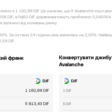
лизно в 1 162,69 DJF. Це означає, що 5 Avalanche коштува
008 DJF, а Fdj50 DJF дорівнюватимуть приблизно 0,043004
я залежно від коливань ринку.
1,00%. За останні 24 години ціна змінилась на 2,00%. Най
,59 DJF.
Конвертувати джибут
кий франк
Avalanche
DJF
DJF
1 162,69 DJF
1 DJF
5 813,43 DJF
5 DJF