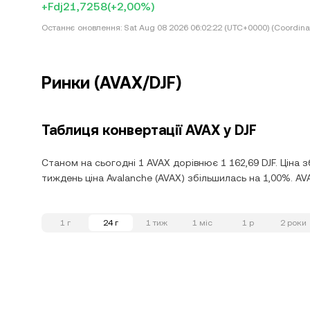
+Fdj21,7258
(+2,00%)
Останнє оновлення:
Sat Aug 08 2026 06:02:22 (UTC+0000) (Coordina
Ринки (AVAX/DJF)
Таблиця конвертації AVAX у DJF
Станом на сьогодні 1 AVAX дорівнює 1 162,69 DJF. Ціна 
тиждень ціна Avalanche (AVAX) збільшилась на 1,00%. AV
1 г
24 г
1 тиж
1 міс
1 р
2 роки