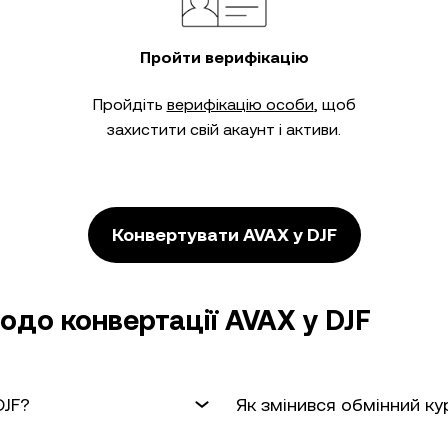
Пройти верифікацію
Пройдіть
верифікацію особи
, щоб
захистити свій акаунт і активи.
Конвертувати AVAX у DJF
до конвертації AVAX у DJF
DJF?
Як змінився обмінний ку