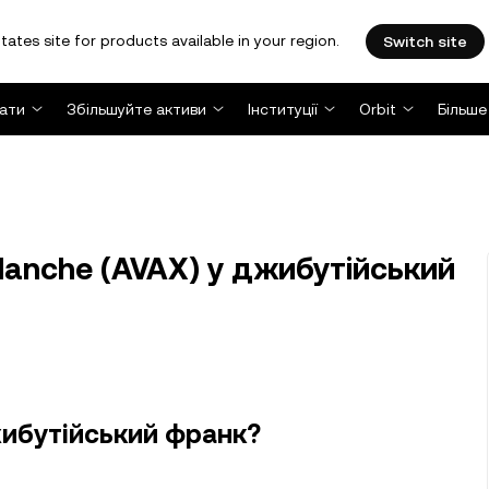
tates site for products available in your region.
Switch site
ати
Збільшуйте активи
Інституції
Orbit
Більше
lanche (AVAX) у джибутійський
жибутійський франк?