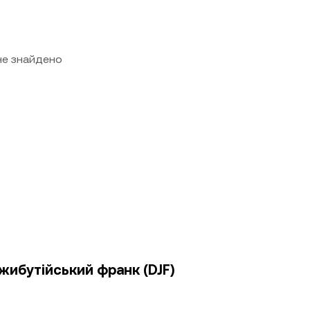
 не знайдено
джибутійський франк (DJF)