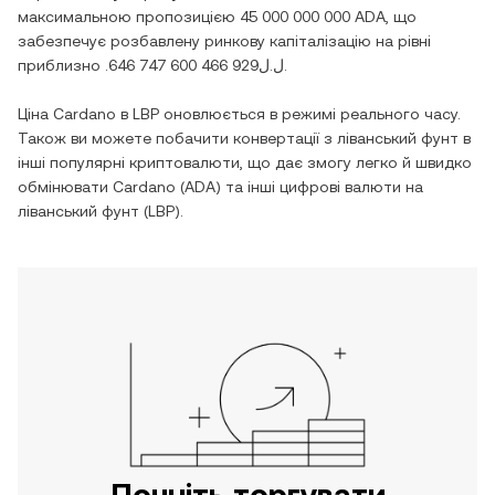
максимальною пропозицією
45 000 000 000 ADA
, що
забезпечує розбавлену ринкову капіталізацію на рівні
приблизно
.ل.ل646 747 600 466 929
.
Ціна
Cardano
в
LBP
оновлюється в режимі реального часу.
Також ви можете побачити конвертації з
ліванський фунт
в
інші популярні криптовалюти, що дає змогу легко й швидко
обмінювати
Cardano
(
ADA
) та інші цифрові валюти на
ліванський фунт
(
LBP
).