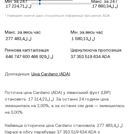
Мін. за 24 г
Макс. за 24 г
.ل.ل17 860,34
.ل.ل17 224,71
* Наведені нижче дані стосуються інформації про ринок
ADA
.
Макс. за весь час
Мін. за весь час
.ل.ل1 580,13
.ل.ل277 483,4
Ринкова капіталізація
Циркулююча пропозиція
.ل.ل646 747 600 466 929
37 353 519 634 ADA
Докладніше:
Ціна
Cardano
(
ADA
)
Поточна ціна
Cardano
(
ADA
) у
ліванський фунт
(
LBP
)
становить
.ل.ل17 314,23
. За останні 24 години ціна
зменшилась
на
2,00%
, а за останні сім днів —
зменшилась
на
0,00%
.
Найвища історична ціна
Cardano
становила
.ل.ل277 483,4
.
Наразі в обігу перебуває
37 353 519 634 ADA
з