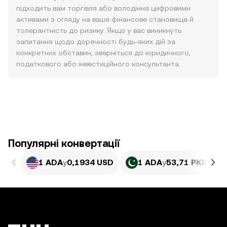
підходить вам торгівля або володіння цифровими
активами з огляду на ваше фінансове становище й
толерантність до ризику. Якщо у вас виникнуть
запитання щодо доречності будь-яких дій за
конкретних обставин, зверніться до юридичного,
податкового або інвестиційного консультанта.
Популярні конвертації
1 ADA
у
0,1934 USD
1 ADA
у
53,71 PKR