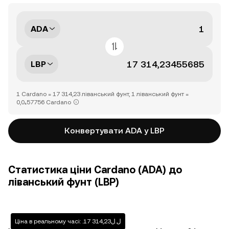
ADA
LBP
1 Cardano = 17 314,23 ліванський фунт, 1 ліванський фунт =
0,0₄57756 Cardano
Конвертувати ADA у LBP
Статистика ціни Cardano (ADA) до
ліванський фунт (LBP)
Ціна в реальному часі: .ل.ل17 314,23