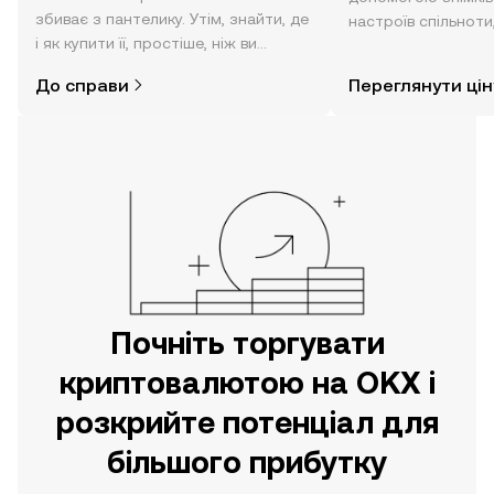
збиває з пантелику. Утім, знайти, де
настроїв спільноти
і як купити її, простіше, ніж ви
режимі реального 
думаєте. Розпочніть свою подорож
До справи
Переглянути цін
за допомогою застосунку OKX для
мобільних пристроїв або
безпосередньо на цьому вебсайті.
Почніть торгувати
криптовалютою на OKX і
розкрийте потенціал для
більшого прибутку