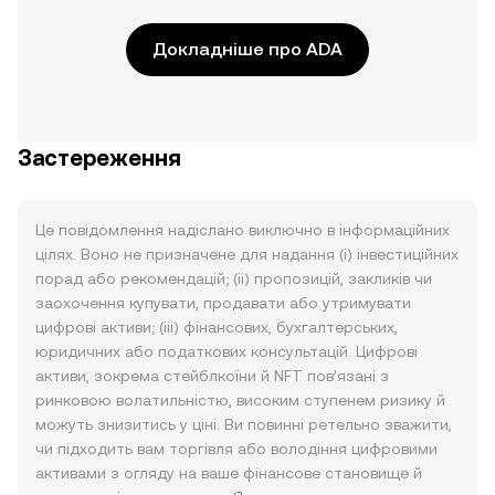
Докладніше про ADA
Застереження
Це повідомлення надіслано виключно в інформаційних
цілях. Воно не призначене для надання (i) інвестиційних
порад або рекомендацій; (ii) пропозицій, закликів чи
заохочення купувати, продавати або утримувати
цифрові активи; (iii) фінансових, бухгалтерських,
юридичних або податкових консультацій. Цифрові
активи, зокрема стейблкоїни й NFT пов’язані з
ринковою волатильністю, високим ступенем ризику й
можуть знизитись у ціні. Ви повинні ретельно зважити,
чи підходить вам торгівля або володіння цифровими
активами з огляду на ваше фінансове становище й