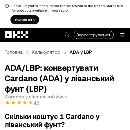
Looks like you're in the United States. Switch to the United States site
for products available in your region.
Switch site
Перейти до основного вмісту
Зареєструватись
Головна
Калькулятор
ADA у LBP
ADA/LBP: конвертувати
Cardano (ADA) у ліванський
фунт (LBP)
Cardano у ліванський фунт
4,3
Скільки коштує 1 Cardano у
ліванський фунт?