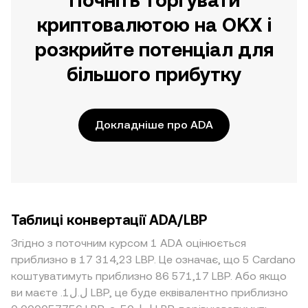
Почніть торгувати
криптовалютою на OKX і
розкрийте потенціал для
більшого прибутку
Докладніше про ADA
Таблиці конвертації ADA/LBP
Згідно з поточним курсом 1 ADA оцінюється
приблизно в 17 314,23 LBP. Це означає, що 5 Cardano
коштуватимуть приблизно 86 571,17 LBP. Або якщо
ви маєте .ل.ل1 LBP, це буде еквівалентно приблизно