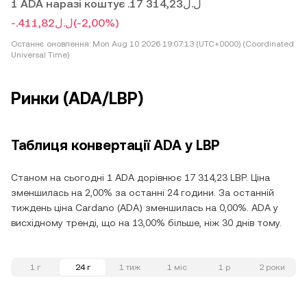
1 ADA наразі коштує .ل.ل17 314,23
-.ل.ل411,82
(-2,00%)
Останнє оновлення:
Mon Aug 10 2026 19:07:13 (UTC+0000) (Coordinated
Universal Time)
Ринки (ADA/LBP)
Таблиця конвертації ADA у LBP
Станом на сьогодні 1 ADA дорівнює 17 314,23 LBP. Ціна
зменшилась на 2,00% за останні 24 години. За останній
тиждень ціна Cardano (ADA) зменшилась на 0,00%. ADA у
висхідному тренді, що на 13,00% більше, ніж 30 днів тому.
1 г
24 г
1 тиж
1 міс
1 р
2 роки