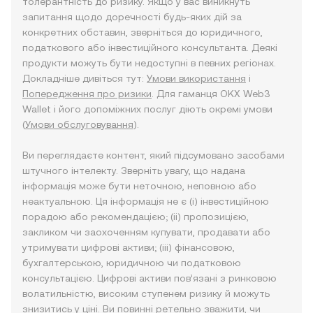
толерантність до ризику. Якщо у вас виникнуть
запитання щодо доречності будь-яких дій за
конкретних обставин, зверніться до юридичного,
податкового або інвестиційного консультанта. Деякі
продукти можуть бути недоступні в певних регіонах.
Докладніше дивіться тут:
Умови використання
і
Попередження про ризики
. Для гаманця OKX Web3
Wallet і його допоміжних послуг діють окремі умови
(
Умови обслуговування
).
Ви переглядаєте контент, який підсумовано засобами
штучного інтелекту. Зверніть увагу, що надана
інформація може бути неточною, неповною або
неактуальною. Ця інформація не є (i) інвестиційною
порадою або рекомендацією; (ii) пропозицією,
закликом чи заохоченням купувати, продавати або
утримувати цифрові активи; (iii) фінансовою,
бухгалтерською, юридичною чи податковою
консультацією. Цифрові активи пов’язані з ринковою
волатильністю, високим ступенем ризику й можуть
знизитись у ціні. Ви повинні ретельно зважити, чи