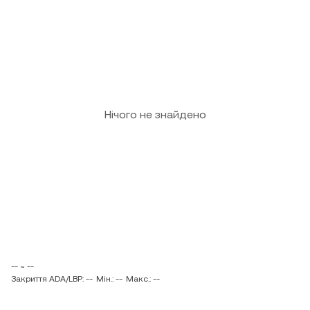
Нічого не знайдено
-- ~ --
Закриття ADA/LBP: --
Мін.: --
Макс.: --