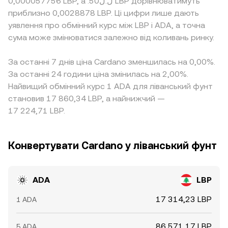
0,000057756 LBP, а .ل.ل50 LBP дорівнюватимуть
приблизно 0,0028878 LBP. Ці цифри лише дають
уявлення про обмінний курс між LBP і ADA, а точна
сума може змінюватися залежно від коливань ринку.
За останні 7 днів ціна Cardano зменшилась на 0,00%.
За останні 24 години ціна змінилась на 2,00%.
Найвищий обмінний курс 1 ADA для ліванський фунт
становив 17 860,34 LBP, а найнижчий —
17 224,71 LBP.
Конвертувати Cardano у ліванський фунт
ADA
LBP
17 314,23 LBP
1 ADA
86 571,17 LBP
5 ADA