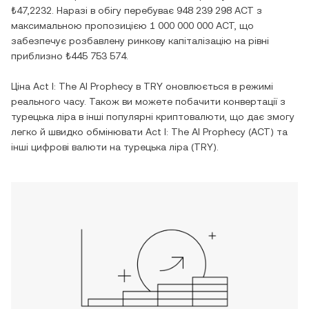
₺47,2232
. Наразі в обігу перебуває
948 239 298 ACT
з
максимальною пропозицією
1 000 000 000 ACT
, що
забезпечує розбавлену ринкову капіталізацію на рівні
приблизно
₺445 753 574
.
Ціна
Act I: The AI Prophecy
в
TRY
оновлюється в режимі
реального часу. Також ви можете побачити конвертації з
турецька ліра
в інші популярні криптовалюти, що дає змогу
легко й швидко обмінювати
Act I: The AI Prophecy
(
ACT
) та
інші цифрові валюти на
турецька ліра
(
TRY
).