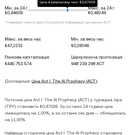
Ціна в реальному часі: ₺0,47009
Мін. за 24 г
Макс. за 24 г
₺0,44609
₺0,48249
* Наведені нижче дані стосуються інформації про ринок
ACT
.
Макс. за весь час
Мін. за весь час
₺47,2232
₺0,28048
Ринкова капіталізація
Циркулююча пропозиція
₺445 753 574
948 239 298 ACT
Докладніше:
Ціна
Act I: The AI Prophecy
(
ACT
)
Поточна ціна
Act I: The AI Prophecy
(
ACT
) у
турецька ліра
(
TRY
) становить
₺0,47009
. За останні 24 години ціна
зменшилась
на
1,00%
, а за останні сім днів —
збільшилась
на
11,00%
.
Найвища історична ціна
Act I: The AI Prophecy
становила