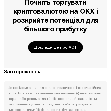
Почніть торгувати
криптовалютою на OKX і
розкрийте потенціал для
більшого прибутку
Докладніше про ACT
Застереження
Це повідомлення надіслано виключно в інформаційних
цілях. Воно не призначене для надання (i) інвестиційних
порад або рекомендацій; (ii) пропозицій, закликів чи
заохочення купувати, продавати або утримувати
цифрові активи; (iii) фінансових, бухгалтерських,