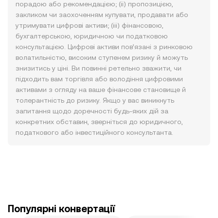
порадою або рекомендацією; (ii) пропозицією,
закликом чи заохоченням купувати, продавати або
утримувати цифрові активи; (iii) фінансовою,
бухгалтерською, юридичною чи податковою
консультацією. Цифрові активи пов’язані з ринковою
волатильністю, високим ступенем ризику й можуть
знизитись у ціні. Ви повинні ретельно зважити, чи
підходить вам торгівля або володіння цифровими
активами з огляду на ваше фінансове становище й
толерантність до ризику. Якщо у вас виникнуть
запитання щодо доречності будь-яких дій за
конкретних обставин, зверніться до юридичного,
податкового або інвестиційного консультанта.
Популярні конвертації