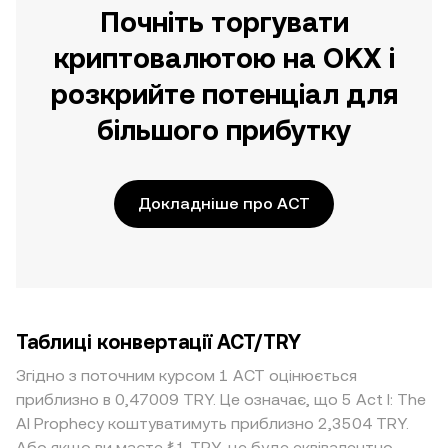
Почніть торгувати
криптовалютою на OKX і
розкрийте потенціал для
більшого прибутку
Докладніше про ACT
Таблиці конвертації ACT/TRY
Згідно з поточним курсом 1 ACT оцінюється
приблизно в 0,47009 TRY. Це означає, що 5 Act I: The
AI Prophecy коштуватимуть приблизно 2,3504 TRY.
Або якщо ви маєте ₺1 TRY, це буде еквівалентно