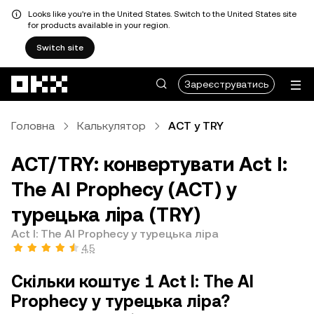
Looks like you're in the United States. Switch to the United States site
for products available in your region.
Switch site
Перейти до основного вмісту
Зареєструватись
Головна
Калькулятор
ACT у TRY
ACT/TRY: конвертувати Act I:
The AI Prophecy (ACT) у
турецька ліра (TRY)
Act I: The AI Prophecy у турецька ліра
4,5
Скільки коштує 1 Act I: The AI
Prophecy у турецька ліра?