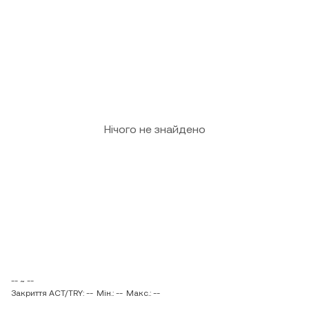
Нічого не знайдено
-- ~ --
Закриття ACT/TRY: --
Мін.: --
Макс.: --