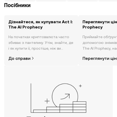
Посібники
Дізнайтеся, як купувати Act I:
Переглянути ціну
The AI Prophecy
Prophecy
На початках криптовалюта часто
Приймайте обґрунт
збиває з пантелику. Утім, знайти, де
допомогою знімків з
і як купити її, простіше, ніж ви
The AI Prophecy, на
думаєте. Розпочніть свою подорож
новин тощо в режи
До справи
Переглянути цін
за допомогою застосунку OKX для
часу.
мобільних пристроїв або
безпосередньо на цьому вебсайті.