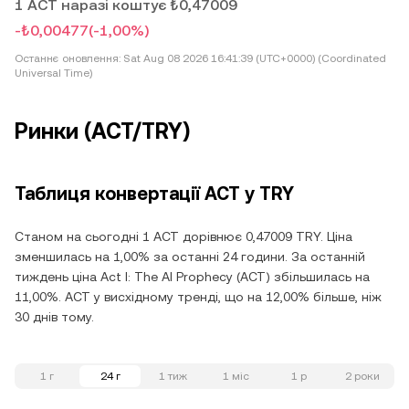
1 ACT наразі коштує ₺0,47009
-₺0,00477
(-1,00%)
Останнє оновлення:
Sat Aug 08 2026 16:41:39 (UTC+0000) (Coordinated
Universal Time)
Ринки (ACT/TRY)
Таблиця конвертації ACT у TRY
Станом на сьогодні 1 ACT дорівнює 0,47009 TRY. Ціна
зменшилась на 1,00% за останні 24 години. За останній
тиждень ціна Act I: The AI Prophecy (ACT) збільшилась на
11,00%. ACT у висхідному тренді, що на 12,00% більше, ніж
30 днів тому.
1 г
24 г
1 тиж
1 міс
1 р
2 роки