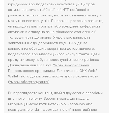
юридичних або податкових консультацій. Цифрові
активи, зокрема стейблкоїни й NFT пов’язані з
ринковою волатильністю, високим ступенем ризику й
можуть знизитись у ціні. Ви повинні ретельно зважити,
чи підходить вам торгівля або володіння цифровими
активами з огляду на ваше фінансове становище й
толерантність до ризику. Якщо у вас виникнуть
запитання щодо доречності будь-яких дій за
конкретних обставин, зверніться до юридичного,
податкового або інвестиційного консультанта. Деякі
продукти можуть бути недоступні в певних регіонах.
Докладніше дивіться тут:
Умови використання
і
Попередження про ризики
. Для гаманця OKX Web3
Wallet і його допоміжних послуг діють окремі умови
(
Умови обслуговування
).
Ви переглядаєте контент, який підсумовано засобами
штучного інтелекту. Зверніть увагу, що надана
інформація може бути неточною, неповною або
неактуальною. Ця інформація не є (i) інвестиційною