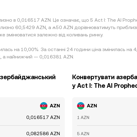
изно в 0,016517 AZN. Це означає, що 5 Act I: The AI Pro
близно 60,5429 AZN, а ₼50 AZN дорівнюватимуть приблиз
же змінюватися залежно від коливань ринку.
льшилась на 10,00%. За останні 24 години ціна змінилась н
, а найнижчий — 0,016381 AZN.
у азербайджанський
Конвертувати азерб
у Act I: The AI Prophe
AZN
AZN
0,016517 AZN
1 AZN
0,082586 AZN
5 AZN