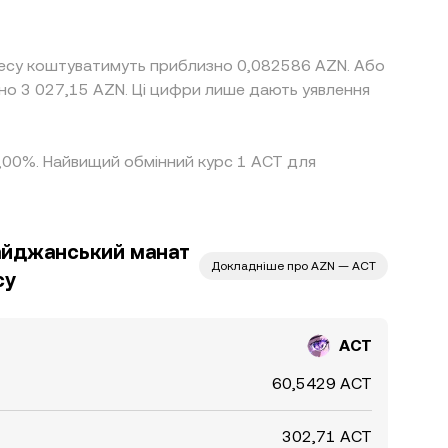
phecy коштуватимуть приблизно 0,082586 AZN. Або
но 3 027,15 AZN. Ці цифри лише дають уявлення
а 4,00%. Найвищий обмінний курс 1 ACT для
айджанський манат
Докладніше про AZN — ACT
cy
ACT
60,5429 ACT
302,71 ACT