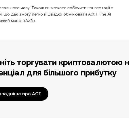
еального часу. Також ви можете побачити конвертації з
и, що дає змогу легко й швидко обмінювати
Act I: The AI
ький манат
(
AZN
).
ніть торгувати криптовалютою н
енціал для більшого прибутку
кладніше про ACT