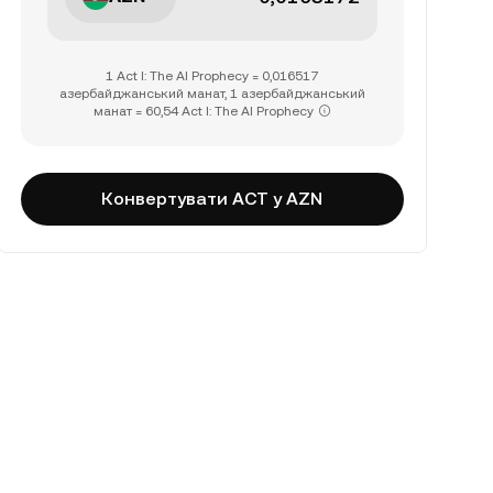
1 Act I: The AI Prophecy = 0,016517
азербайджанський манат, 1 азербайджанський
манат = 60,54 Act I: The AI Prophecy
Конвертувати ACT у AZN