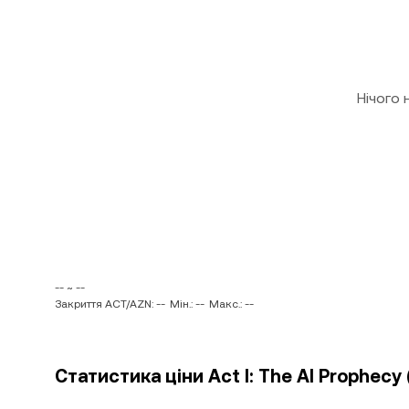
Нічого
-- ~ --
Закриття ACT/AZN: --
Мін.: --
Макс.: --
Статистика ціни Act I: The AI Prophec