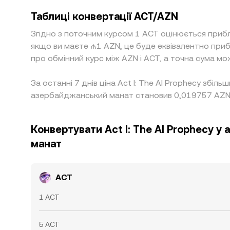
Таблиці конвертації ACT/AZN
Згідно з поточним курсом 1 ACT оцінюється прибл
якщо ви маєте ₼1 AZN, це буде еквівалентно при
про обмінний курс між AZN і ACT, а точна сума мо
За останні 7 днів ціна Act I: The AI Prophecy збі
азербайджанський манат становив 0,019757 AZN
Конвертувати Act I: The AI Prophecy 
манат
ACT
1 ACT
5 ACT