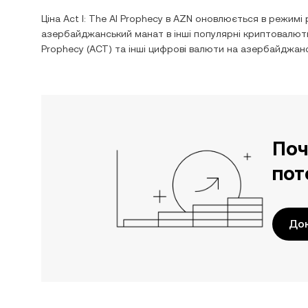
Ціна
Act I: The AI Prophecy
в
AZN
оновлюється в режимі р
азербайджанський манат
в інші популярні криптовалют
Prophecy
(
ACT
) та інші цифрові валюти на
азербайджанс
Поч
пот
До