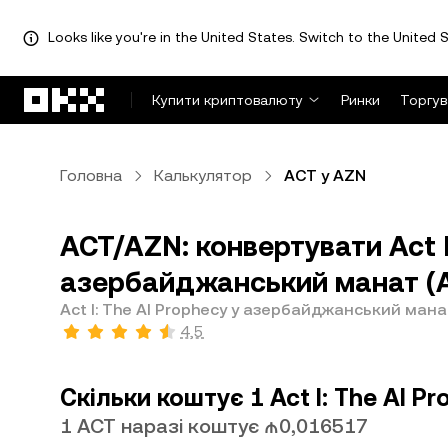
Looks like you're in the United States. Switch to the United S
Перейти до основного вмісту
Купити криптовалюту
Ринки
Торгув
Головна
Калькулятор
ACT у AZN
ACT/AZN: конвертувати Act I
азербайджанський манат (
Act I: The AI Prophecy у азербайджанський мана
4,5
Скільки коштує 1 Act I: The AI 
1 ACT наразі коштує ₼0,016517