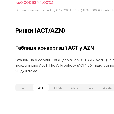
-₼0,00063
(-4,00%)
Останнє оновлення:
Fri Aug 07 2026 15:00:35 (UTC+0000) (Coordinat
Ринки (ACT/AZN)
Таблиця конвертації ACT у AZN
Станом на сьогодні 1 ACT дорівнює 0,016517 AZN. Ціна 
тиждень ціна Act I: The AI Prophecy (ACT) збільшилась н
30 днів тому.
1 г
24 г
1 тиж
1 міс
1 р
2 роки