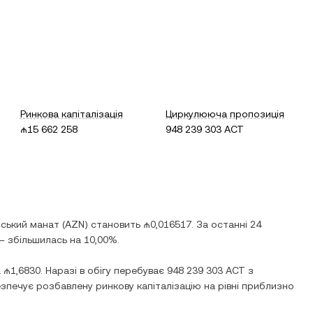
Ринкова капіталізація
Циркулююча пропозиція
₼15 662 258
948 239 303 ACT
ський манат
(
AZN
) становить
₼0,016517
. За останні 24
 —
збільшилась
на
10,00%
.
а
₼1,6830
. Наразі в обігу перебуває
948 239 303 ACT
з
езпечує розбавлену ринкову капіталізацію на рівні приблизно