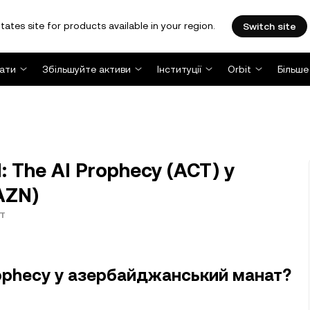
tates site for products available in your region.
Switch site
ати
Збільшуйте активи
Інституції
Orbit
Більше
: The AI Prophecy (ACT) у
AZN)
т
Prophecy у азербайджанський манат?