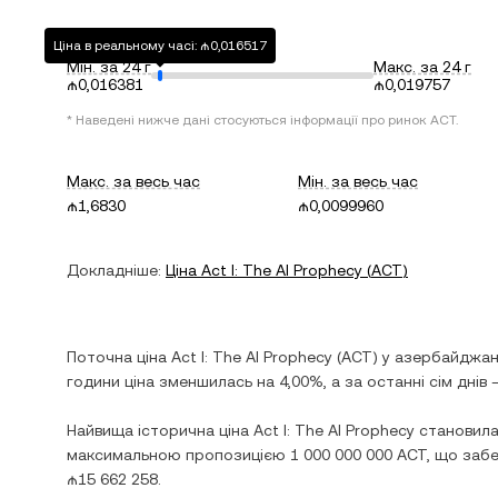
Ціна в реальному часі: ₼0,016517
Мін. за 24 г
Макс. за 24 г
₼0,016381
₼0,019757
* Наведені нижче дані стосуються інформації про ринок
ACT
.
Макс. за весь час
Мін. за весь час
₼1,6830
₼0,0099960
Докладніше:
Ціна
Act I: The AI Prophecy
(
ACT
)
Поточна ціна
Act I: The AI Prophecy
(
ACT
) у
азербайджан
години ціна
зменшилась
на
4,00%
, а за останні сім днів
Найвища історична ціна
Act I: The AI Prophecy
становил
максимальною пропозицією
1 000 000 000 ACT
, що заб
₼15 662 258
.