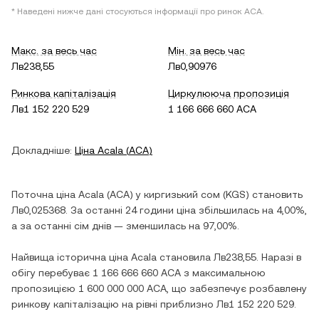
* Наведені нижче дані стосуються інформації про ринок
ACA
.
Макс. за весь час
Мін. за весь час
Лв238,55
Лв0,90976
Ринкова капіталізація
Циркулююча пропозиція
Лв1 152 220 529
1 166 666 660 ACA
Докладніше:
Ціна
Acala
(
ACA
)
Поточна ціна
Acala
(
ACA
) у
киргизький сом
(
KGS
) становить
Лв0,025368
. За останні 24 години ціна
збільшилась
на
4,00%
,
а за останні сім днів —
зменшилась
на
97,00%
.
Найвища історична ціна
Acala
становила
Лв238,55
. Наразі в
обігу перебуває
1 166 666 660 ACA
з максимальною
пропозицією
1 600 000 000 ACA
, що забезпечує розбавлену
ринкову капіталізацію на рівні приблизно
Лв1 152 220 529
.