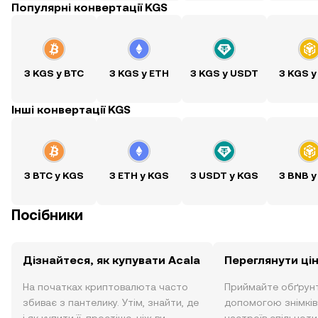
Популярні конвертації KGS
З KGS у BTC
З KGS у ETH
З KGS у USDT
З KGS у
Інші конвертації KGS
З BTC у KGS
З ETH у KGS
З USDT у KGS
З BNB у
Посібники
Дізнайтеся, як купувати Acala
Переглянути цін
На початках криптовалюта часто
Приймайте обґрунт
збиває з пантелику. Утім, знайти, де
допомогою знімків 