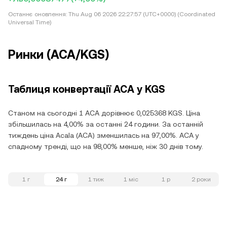
Останнє оновлення:
Thu Aug 06 2026 22:27:57 (UTC+0000) (Coordinated
Universal Time)
Ринки (ACA/KGS)
Таблиця конвертації ACA у KGS
Станом на сьогодні 1 ACA дорівнює 0,025368 KGS. Ціна
збільшилась на 4,00% за останні 24 години. За останній
тиждень ціна Acala (ACA) зменшилась на 97,00%. ACA у
спадному тренді, що на 98,00% менше, ніж 30 днів тому.
1 г
24 г
1 тиж
1 міс
1 р
2 роки