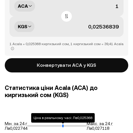
ACA
KGS
1 Acala = 0,025368 киргизький сом, 1 киргизький сом = 39,41 Acala
Конвертувати ACA у KGS
Статистика ціни Acala (ACA) до
киргизький сом (KGS)
Ціна в реальному часі: Лв0,025368
Мін. за 24 г
Макс. за 24 г
Лв0,022744
Лв0,027118