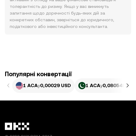
толерантність до ризику. Якщо у вас виникнуть
запитання щодо доречності будь-яких дій за
конкретних обставин, зверніться до юридичного,
податкового або інвестиційного консультанта.
Популярні конвертації
1 ACA
у
0,00029 USD
1 ACA
у
0,080548 PKR