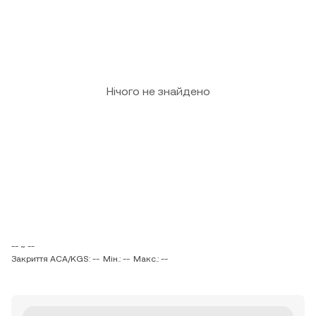
Нічого не знайдено
-- ~ --
Закриття ACA/KGS: --
Мін.: --
Макс.: --