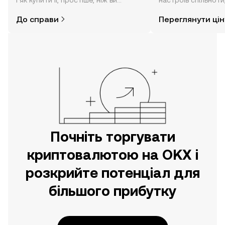
і як купити її, простіше, ніж ви
настроїв спільноти
думаєте. Розпочніть свою подорож
режимі реального 
До справи
Переглянути цін
за допомогою застосунку OKX для
мобільних пристроїв або
безпосередньо на цьому вебсайті.
Почніть торгувати
криптовалютою на OKX і
розкрийте потенціал для
більшого прибутку