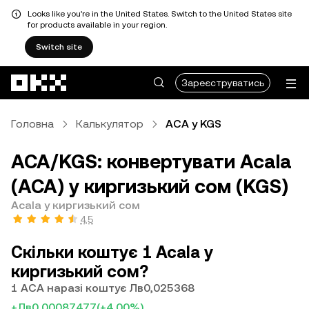
Looks like you're in the United States. Switch to the United States site
for products available in your region.
Switch site
Перейти до основного вмісту
Зареєструватись
Головна
Калькулятор
ACA у KGS
ACA/KGS: конвертувати Acala
(ACA) у киргизький сом (KGS)
Acala у киргизький сом
4,5
Скільки коштує 1 Acala у
киргизький сом?
1 ACA наразі коштує Лв0,025368
+Лв0,00087477
(+4,00%)