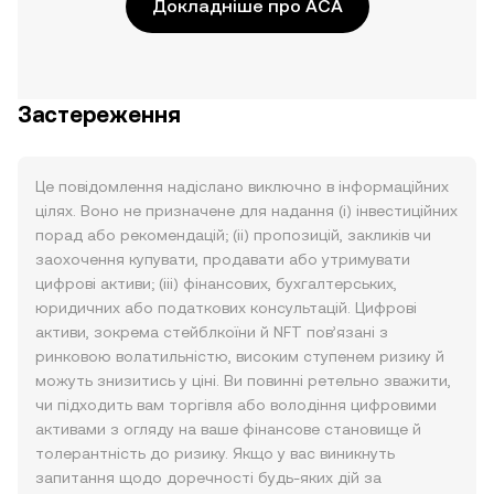
Докладніше про ACA
Застереження
Це повідомлення надіслано виключно в інформаційних
цілях. Воно не призначене для надання (i) інвестиційних
порад або рекомендацій; (ii) пропозицій, закликів чи
заохочення купувати, продавати або утримувати
цифрові активи; (iii) фінансових, бухгалтерських,
юридичних або податкових консультацій. Цифрові
активи, зокрема стейблкоїни й NFT пов’язані з
ринковою волатильністю, високим ступенем ризику й
можуть знизитись у ціні. Ви повинні ретельно зважити,
чи підходить вам торгівля або володіння цифровими
активами з огляду на ваше фінансове становище й
толерантність до ризику. Якщо у вас виникнуть
запитання щодо доречності будь-яких дій за