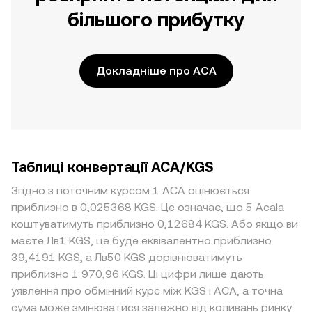
більшого прибутку
Докладніше про ACA
Таблиці конвертації ACA/KGS
Згідно з поточним курсом 1 ACA оцінюється
приблизно в 0,025368 KGS. Це означає, що 5 Acala
коштуватимуть приблизно 0,12684 KGS. Або якщо ви
маєте Лв1 KGS, це буде еквівалентно приблизно
39,4191 KGS, а Лв50 KGS дорівнюватимуть
приблизно 1 970,96 KGS. Ці цифри лише дають
уявлення про обмінний курс між KGS і ACA, а точна
сума може змінюватися залежно від коливань ринку.