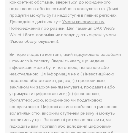
конкретних обставин, зверніться до юридичного,
податкового або інвестиційного консультанта. Деякі
продукти можуть бути недоступні в певних регіонах.
Докладніше дивіться тут:
Умови використання
і
Попередження про ризики
. Для гаманця OKX Web3
Wallet і його допоміжних послуг діють окремі умови
(
Умови обслуговування
).
Ви переглядаєте контент, який підсумовано засобами
штучного інтелекту. Зверніть увагу, що надана
інформація може бути неточною, неповною або
неактуальною. Ця інформація не є (i) інвестиційною
порадою або рекомендацією; (ii) пропозицією,
закликом чи заохоченням купувати, продавати або
утримувати цифрові активи; (iii) фінансовою,
бухгалтерською, юридичною чи податковою
консультацією. Цифрові активи пов’язані з ринковою
волатильністю, високим ступенем ризику й можуть
знизитись у ціні. Ви повинні ретельно зважити, чи
підходить вам торгівля або володіння цифровими
активами з огляду на ваше фінансове становище й