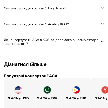
Скільки сьогодні коштує 1 Лв у Acala?
Скільки сьогодні коштує 1 Acala у KGS?
Як конвертувати ACA в KGS за допомогою калькулятора
криптовалют?
Дізнатися більше
Популярні конвертації ACA
З ACA у USD
З ACA у PKR
З ACA у PHP
З ACA у