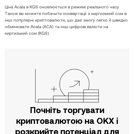
Ціна
Acala
в
KGS
оновлюється в режимі реального часу.
Також ви можете побачити конвертації з
киргизький сом
в
інші популярні криптовалюти, що дає змогу легко й швидко
обмінювати
Acala
(
ACA
) та інші цифрові валюти на
киргизький сом
(
KGS
).
Почніть торгувати
криптовалютою на OKX і
розкрийте потенціал для