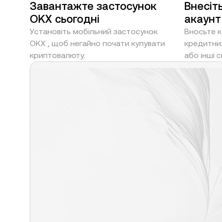
Завантажте застосунок
Внесіт
OKX сьогодні
акаунт
Установіть мобільний застосунок
Вносьте 
OKX , щоб негайно почати купувати
кредитних
криптовалюту.
або інші 