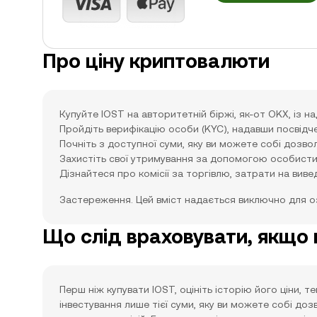
Про ціну криптовалюти
Купуйте IOST на авторитетній біржі, як-от OKX, із 
Пройдіть верифікацію особи (KYC), надавши посвід
Почніть з доступної суми, яку ви можете собі дозво
Захистіть свої утримування за допомогою особистих
Дізнайтеся про комісії за торгівлю, затрати на виве
Застереження. Цей вміст надається виключно для 
Що слід враховувати, якщо 
Перш ніж купувати IOST, оцініть історію його ціни, 
інвестування лише тієї суми, яку ви можете собі до