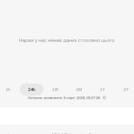
Наразі у нас немає даних стосовно цього.
1h
24h
1W
1M
1Y
2Y
Останнє оновлення: 9 серп. 2026, 05:37:26.