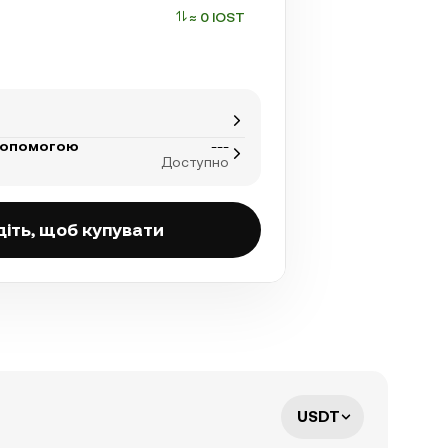
≈ 0 IOST
допомогою
---
Доступно
діть, щоб купувати
USDT