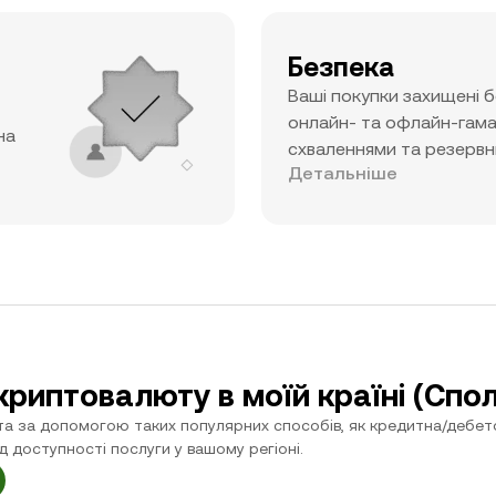
Безпека
Ваші покупки захищені 
онлайн- та офлайн-гама
на
схваленнями та резервн
Детальніше
криптовалюту в моїй країні (Сп
а за допомогою таких популярних способів, як кредитна/дебетов
ід доступності послуги у вашому регіоні.