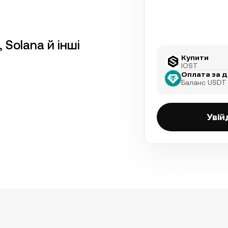
, Solana й інші
Купити
IOST
Оплата за 
Баланс USDT
Увій