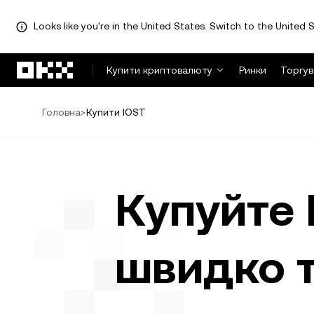
Looks like you're in the United States. Switch to the United S
Перейти до основного вмісту
Купити криптовалюту
Ринки
Торгув
Головна
>
Купити IOST
Купуйте 
швидко 