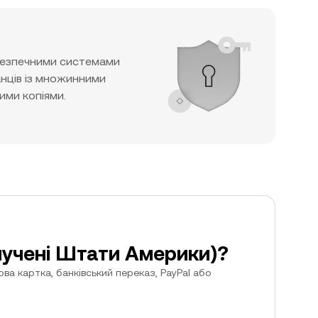
безпечними системами
нців із множинними
ими копіями.
олучені Штати Америки)?
а картка, банківський переказ, PayPal або