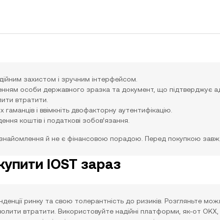
надійним захистом і зручним інтерфейсом.
ченням особи державного зразка та документ, що підтверджує 
лити втратити.
 гаманців і ввімкніть двофакторну аутентифікацію.
дення коштів і податкові зобов’язання.
ознайомлення й не є фінансовою порадою. Перед покупкою завж
купити IOST зараз
тенденції ринку та свою толерантність до ризиків. Розгляньте мо
зволити втратити. Використовуйте надійні платформи, як-от OKX,