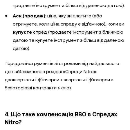
продаєте інструмент з більш віддаленою датою).
Аск (продаж)
: ціна, яку ви платите (або
отримуєте, коли ціна спреду є від’ємною), коли ви
купуєте
спред (продаєте інструмент з ближчою
датою та купуєте інструмент з більш віддаленою
датою).
Порядок інструментів зі строками від найдальшого
до найближчого в розділі «Спреди Nitro»:
двоквартальні ф’ючерси > квартальні ф’ючерси >
безстрокові контракти > спот.
4. Що таке компенсація BBO в Спредах
Nitro?