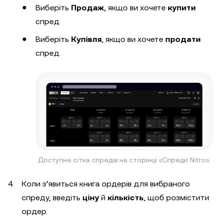
Виберіть
Продаж
, якщо ви хочете
купити
спред.
Виберіть
Купівля
, якщо ви хочете
продати
спред.
Доступна сітка спредів на сторінці «Спреди Nitro».
Коли з’явиться книга ордерів для вибраного
спреду, введіть
ціну
й
кількість
, щоб розмістити
ордер.