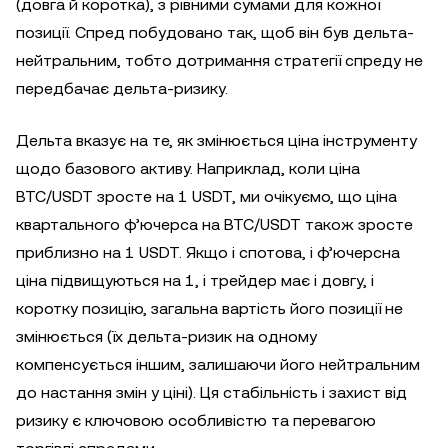
(довга й коротка), з рівними сумами для кожної
позиції. Спред побудовано так, щоб він був дельта-
нейтральним, тобто дотримання стратегії спреду не
передбачає дельта-ризику.
Дельта вказує на те, як змінюється ціна інструменту
щодо базового активу. Наприклад, коли ціна
BTC/USDT зросте на 1 USDT, ми очікуємо, що ціна
квартального ф’ючерса на BTC/USDT також зросте
приблизно на 1 USDT. Якщо і спотова, і ф’ючерсна
ціна підвищуються на 1, і трейдер має і довгу, і
коротку позицію, загальна вартість його позиції не
змінюється (їх дельта-ризик на одному
компенсується іншим, залишаючи його нейтральним
до настання змін у ціні). Ця стабільність і захист від
ризику є ключовою особливістю та перевагою