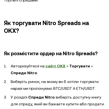
торгівлі спредами.
Як торгувати Nitro Spreads на
OKX?
Як розмістити ордер на Nitro Spreads?
Авторизуйтеся на
сайті OKX
>
Торгувати
>
Спреди Nitro
.
Виберіть ринок, на якому ви б хотіли торгувати:
наразі ми пропонуємо BTC/USDT й ETH/USDT.
У розділі
Спреди Nitro
виберіть доступну книгу
для спреду, який ви бажаєте купити або продати.