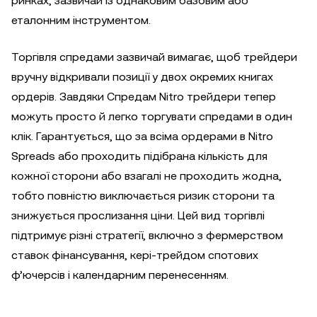
ринках, зазвичай із однаковим базовим або
еталонним інструментом.
Торгівля спредами зазвичай вимагає, щоб трейдери
вручну відкривали позиції у двох окремих книгах
ордерів. Завдяки Спредам Nitro трейдери тепер
можуть просто й легко торгувати спредами в один
клік. Гарантується, що за всіма ордерами в Nitro
Spreads або проходить підібрана кількість для
кожної сторони або взагалі не проходить жодна,
тобто повністю виключається ризик сторони та
знижується прослизання ціни. Цей вид торгівлі
підтримує різні стратегії, включно з фермерством
ставок фінансування, кері-трейдом спотових
ф’ючерсів і календарним перенесенням.