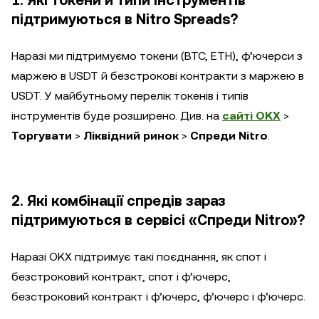
підтримуються в Nitro Spreads?
Наразі ми підтримуємо токени (BTC, ETH), ф’ючерси з
маржею в USDT й безстрокові контракти з маржею в
USDT. У майбутньому перелік токенів і типів
інструментів буде розширено. Див. на
сайті OKX
>
Торгувати
>
Ліквідний ринок
>
Спреди Nitro
.
2. Які комбінації спредів зараз
підтримуються в сервісі «Спреди Nitro»?
Наразі OKX підтримує такі поєднання, як спот і
безстроковий контракт, спот і ф’ючерс,
безстроковий контракт і ф’ючерс, ф’ючерс і ф’ючерс.