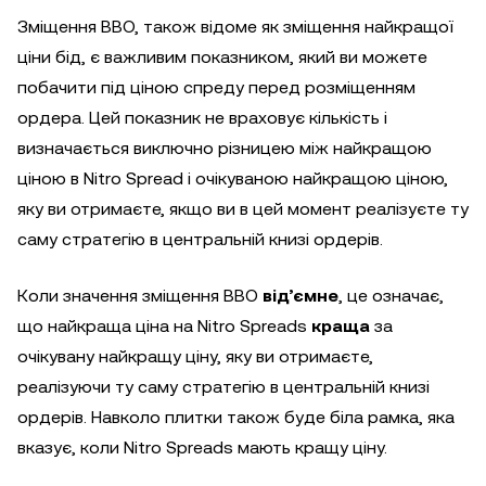
Зміщення BBO, також відоме як зміщення найкращої
ціни бід, є важливим показником, який ви можете
побачити під ціною спреду перед розміщенням
ордера. Цей показник не враховує кількість і
визначається виключно різницею між найкращою
ціною в Nitro Spread і очікуваною найкращою ціною,
яку ви отримаєте, якщо ви в цей момент реалізуєте ту
саму стратегію в центральній книзі ордерів.
Коли значення зміщення BBO
від’ємне
, це означає,
що найкраща ціна на Nitro Spreads
краща
за
очікувану найкращу ціну, яку ви отримаєте,
реалізуючи ту саму стратегію в центральній книзі
ордерів. Навколо плитки також буде біла рамка, яка
вказує, коли Nitro Spreads мають кращу ціну.