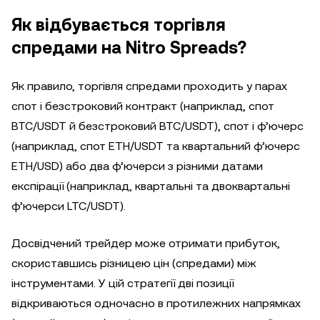
Як відбувається торгівля
спредами на Nitro Spreads?
Як правило, торгівля спредами проходить у парах
спот і безстроковий контракт (наприклад, спот
BTC/USDT й безстроковий BTC/USDT), спот і ф’ючерс
(наприклад, спот ETH/USDT та квартальний ф’ючерс
ETH/USD) або два ф’ючерси з різними датами
експірації (наприклад, квартальні та двоквартальні
ф’ючерси LTC/USDT).
Досвідчений трейдер може отримати прибуток,
скориставшись різницею цін (спредами) між
інструментами. У цій стратегії дві позиції
відкриваються одночасно в протилежних напрямках