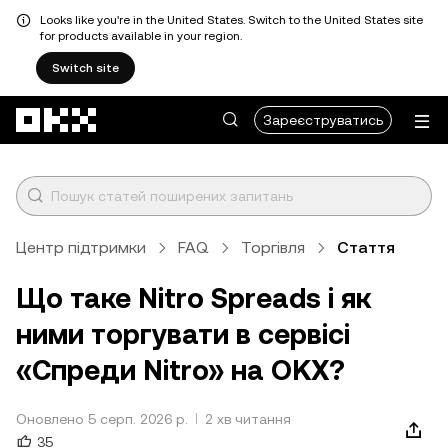
Looks like you're in the United States. Switch to the United States site
for products available in your region.
Switch site
Перейти до основного вмісту
Зареєструватись
Центр підтримки
FAQ
Торгівля
Стаття
Що таке Nitro Spreads і як
ними торгувати в сервісі
«Спреди Nitro» на OKX?
Оновлено 5 серп. 2026 р.
2 хв читання
35