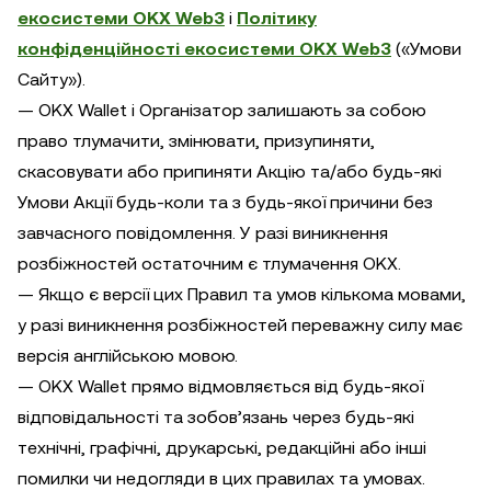
екосистеми OKX Web3
і
Політику
конфіденційності екосистеми OKX Web3
(«Умови
Сайту»).
— OKX Wallet і Організатор залишають за собою
право тлумачити, змінювати, призупиняти,
скасовувати або припиняти Акцію та/або будь-які
Умови Акції будь-коли та з будь-якої причини без
завчасного повідомлення. У разі виникнення
розбіжностей остаточним є тлумачення OKX.
— Якщо є версії цих Правил та умов кількома мовами,
у разі виникнення розбіжностей переважну силу має
версія англійською мовою.
— OKX Wallet прямо відмовляється від будь-якої
відповідальності та зобов’язань через будь-які
технічні, графічні, друкарські, редакційні або інші
помилки чи недогляди в цих правилах та умовах.