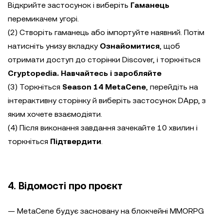
Відкрийте застосунок і виберіть
Гаманець
перемикачем угорі.
(2) Створіть гаманець або імпортуйте наявний. Потім
натисніть унизу вкладку
Ознайомитися
, щоб
отримати доступ до сторінки Discover, і торкніться
Cryptopedia. Навчайтесь і заробляйте
(3) Торкніться
Season 14 MetaCene
, перейдіть на
інтерактивну сторінку й виберіть застосунок DApp, з
яким хочете взаємодіяти.
(4) Після виконання завдання зачекайте 10 хвилин і
торкніться
Підтвердити
.
4. Відомості про проєкт
— MetaCene будує засновану на блокчейні MMORPG