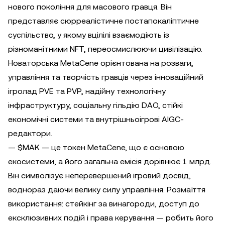
нового покоління для масового гравця. Він
представляє сюрреалістичне постапокаліптичне
суспільство, у якому вцілілі взаємодіють із
різноманітними NFT, переосмислюючи цивілізацію.
Новаторська MetaCene орієнтована на розваги,
управління та творчість гравців через інноваційний
ігролад PVE та PVP, надійну технологічну
інфраструктуру, соціальну гільдію DAO, стійкі
економічні системи та внутрішньоігрові AIGC-
редактори.
— $MAK — це токен MetaCene, що є основою
екосистеми, а його загальна емісія дорівнює 1 млрд.
Він символізує неперевершений ігровий досвід,
воднораз даючи велику силу управління. Розмаїття
використання: стейкінг за винагороди, доступ до
ексклюзивних подій і права керування — робить його