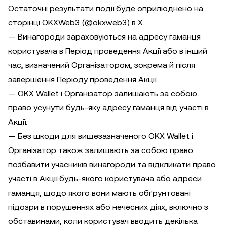
Остаточні результати події буде оприлюднено на
сторінці OKXWeb3 (@okxweb3) в X.
— Винагороди зараховуються на адресу гаманця
користувача в Період проведення Акції або в інший
час, визначений Організатором, зокрема й після
завершення Періоду проведення Акції.
— OKX Wallet і Організатор залишають за собою
право усунути будь-яку адресу гаманця від участі в
Акції.
— Без шкоди для вищезазначеного OKX Wallet і
Організатор також залишають за собою право
позбавити учасників винагороди та відкликати право
участі в Акції будь-якого користувача або адреси
гаманця, щодо якого вони мають обґрунтовані
підозри в порушеннях або нечесних діях, включно з
обставинами, коли користувач вводить декілька