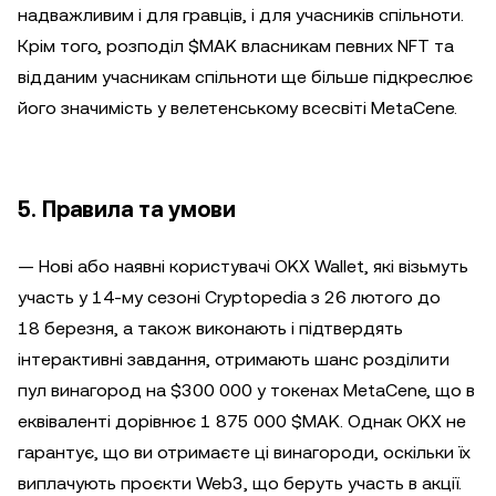
надважливим і для гравців, і для учасників спільноти.
Крім того, розподіл $MAK власникам певних NFT та
відданим учасникам спільноти ще більше підкреслює
його значимість у велетенському всесвіті MetaCene.
5. Правила та умови
— Нові або наявні користувачі OKX Wallet, які візьмуть
участь у 14-му сезоні Cryptopedia з 26 лютого до
18 березня, а також виконають і підтвердять
інтерактивні завдання, отримають шанс розділити
пул винагород на $300 000 у токенах MetaCene, що в
еквіваленті дорівнює 1 875 000 $MAK. Однак OKX не
гарантує, що ви отримаєте ці винагороди, оскільки їх
виплачують проєкти Web3, що беруть участь в акції.