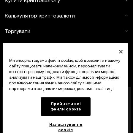
Купити криптовалюту
Калькулятор криптовалюти
Торгувати
Ми використовуємо файли cookie, щоб дозволити нашому
сайту працювати належним чином, персоналізувати
контент і рекламу, надавати функції соціальних мереж і
аналізувати наш трафік. Ми також ділимося інформацією
про використання вами нашого сайту з нашими
партнерами в соціальних мережах, рекламі і аналітиці.
OKX Europe Limited, що працює під торговою
назвою OKX, тепер є криптоактивною торгівельною
Прийняти всі
платформою, авторизованою Управлінням
файли сookie
фінансових послуг Мальти (MFSA) як постачальник
криптоактивних послуг відповідно до статті 28
Закону про криптоактиви (розділ 647
Налаштування
Законодавства Мальти).
cookie