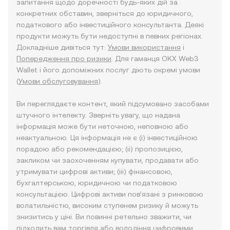
запитання щодо доречності будь-яких дій за
конкретних обставин, зверніться до юридичного,
податкового або інвестиційного консультанта. Деякі
продукти можуть бути недоступні в певних регіонах.
Докладніше дивіться тут:
Умови використання
і
Попередження про ризики
. Для гаманця OKX Web3
Wallet і його допоміжних послуг діють окремі умови
(
Умови обслуговування
).
Ви переглядаєте контент, який підсумовано засобами
штучного інтелекту. Зверніть увагу, що надана
інформація може бути неточною, неповною або
неактуальною. Ця інформація не є (i) інвестиційною
порадою або рекомендацією; (ii) пропозицією,
закликом чи заохоченням купувати, продавати або
утримувати цифрові активи; (iii) фінансовою,
бухгалтерською, юридичною чи податковою
консультацією. Цифрові активи пов’язані з ринковою
волатильністю, високим ступенем ризику й можуть
знизитись у ціні. Ви повинні ретельно зважити, чи
підходить вам торгівля або володіння цифровими