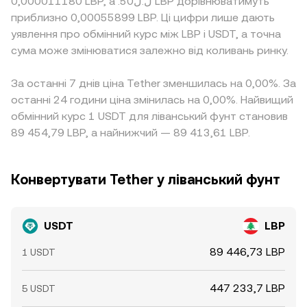
0,000011180 LBP, а .ل.ل50 LBP дорівнюватимуть
приблизно 0,00055899 LBP. Ці цифри лише дають
уявлення про обмінний курс між LBP і USDT, а точна
сума може змінюватися залежно від коливань ринку.
За останні 7 днів ціна Tether зменшилась на 0,00%. За
останні 24 години ціна змінилась на 0,00%. Найвищий
обмінний курс 1 USDT для ліванський фунт становив
89 454,79 LBP, а найнижчий — 89 413,61 LBP.
Конвертувати Tether у ліванський фунт
USDT
LBP
89 446,73 LBP
1 USDT
447 233,7 LBP
5 USDT