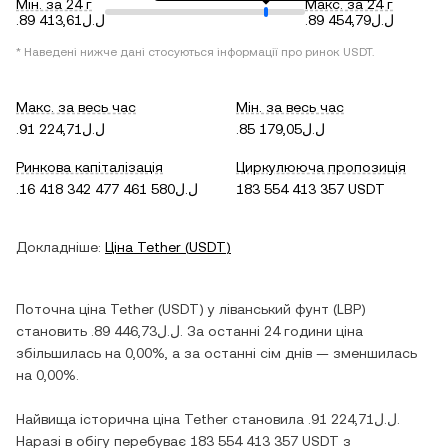
Мін. за 24 г
Макс. за 24 г
.ل.ل89 454,79
.ل.ل89 413,61
* Наведені нижче дані стосуються інформації про ринок
USDT
.
Макс. за весь час
Мін. за весь час
.ل.ل85 179,05
.ل.ل91 224,71
Ринкова капіталізація
Циркулююча пропозиція
.ل.ل16 418 342 477 461 580
183 554 413 357 USDT
Докладніше:
Ціна
Tether
(
USDT
)
Поточна ціна
Tether
(
USDT
) у
ліванський фунт
(
LBP
)
становить
.ل.ل89 446,73
. За останні 24 години ціна
збільшилась
на
0,00%
, а за останні сім днів —
зменшилась
на
0,00%
.
Найвища історична ціна
Tether
становила
.ل.ل91 224,71
.
Наразі в обігу перебуває
183 554 413 357 USDT
з