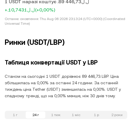
1 USDT наразі коштує .ل.ل89 446,73
+.ل.ل10,7431
(+0,00%)
Останнє оновлення:
Thu Aug 06 2026 23:13:24 (UTC+0000) (Coordinated
Universal Time)
Ринки (USDT/LBP)
Таблиця конвертації USDT у LBP
Станом на сьогодні 1 USDT дорівнює 89 446,73 LBP. Ціна
збільшилась на 0,00% за останні 24 години. За останній
тиждень ціна Tether (USDT) зменшилась на 0,00%. USDT у
спадному тренді, що на 0,00% менше, ніж 30 днів тому.
1 г
24 г
1 тиж
1 міс
1 р
2 роки