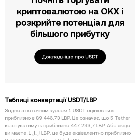
Почніть торгувати
криптовалютою на OKX і
розкрийте потенціал для
більшого прибутку
Докладніше про USDT
Таблиці конвертації USDT/LBP
Згідно з поточним курсом 1 USDT оцінюється
приблизно в 89 446,73 LBP. Це означає, що 5 Tether
коштуватимуть приблизно 447 233,7 LBP. Або якщо
ви маєте .ل.ل1 LBP, це буде еквівалентно приблизно