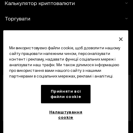
Калькулятор криптовалюти
Торгувати
Ми використовуємо файли cookie, щоб дозволити нашому
сайту працювати належним чином, персоналізувати
контент і рекламу, надавати функції соціальних мереж і
аналізувати наш трафік. Ми також ділимося інформацією
про використання вами нашого сайту з нашими
партнерами в соціальних мережах, рекламі і аналітиці.
OKX Europe Limited, що працює під торговою
назвою OKX, тепер є криптоактивною торгівельною
Прийняти всі
платформою, авторизованою Управлінням
файли сookie
фінансових послуг Мальти (MFSA) як постачальник
криптоактивних послуг відповідно до статті 28
Закону про криптоактиви (розділ 647
Налаштування
Законодавства Мальти).
cookie