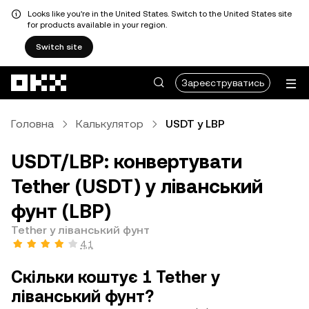
Looks like you're in the United States. Switch to the United States site
for products available in your region.
Switch site
Перейти до основного вмісту
Зареєструватись
Головна
Калькулятор
USDT у LBP
USDT/LBP: конвертувати
Tether (USDT) у ліванський
фунт (LBP)
Tether у ліванський фунт
4,1
Скільки коштує 1 Tether у
ліванський фунт?