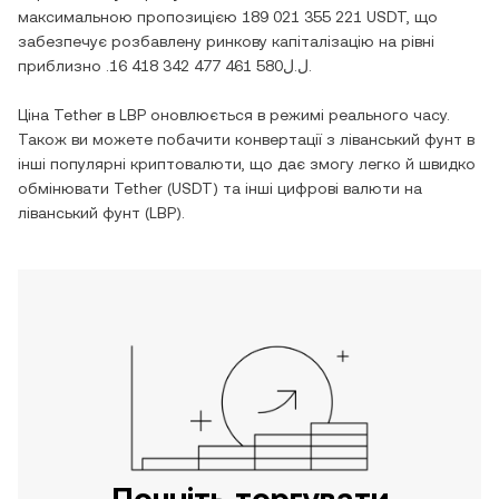
максимальною пропозицією
189 021 355 221 USDT
, що
забезпечує розбавлену ринкову капіталізацію на рівні
приблизно
.ل.ل16 418 342 477 461 580
.
Ціна
Tether
в
LBP
оновлюється в режимі реального часу.
Також ви можете побачити конвертації з
ліванський фунт
в
інші популярні криптовалюти, що дає змогу легко й швидко
обмінювати
Tether
(
USDT
) та інші цифрові валюти на
ліванський фунт
(
LBP
).