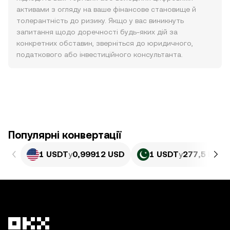
активами з огляду на ваше фінансове становище й
толерантність до ризику. Якщо у вас виникнуть
запитання щодо доречності будь-яких дій за
конкретних обставин, зверніться до юридичного,
податкового або інвестиційного консультанта.
Популярні конвертації
1 USDT
у
0,99912 USD
1 USDT
у
277,5 PKR