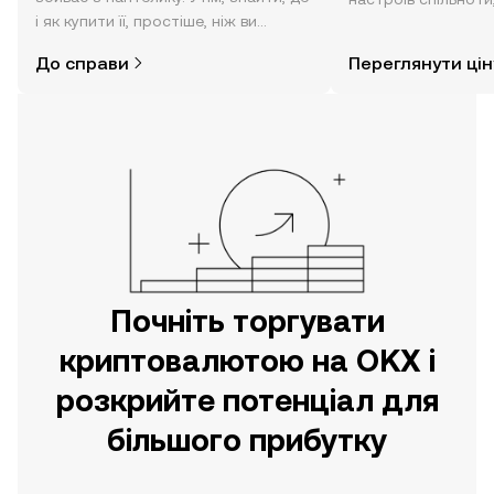
і як купити її, простіше, ніж ви
режимі реального 
думаєте. Розпочніть свою подорож
До справи
Переглянути цін
за допомогою застосунку OKX для
мобільних пристроїв або
безпосередньо на цьому вебсайті.
Почніть торгувати
криптовалютою на OKX і
розкрийте потенціал для
більшого прибутку