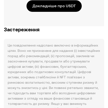
Докладніше про USDT
Застереження
Це повідомлення надіслано виключно в інформаційних
цілях. Воно не призначене для надання (i) інвестиційних
порад або рекомендацій; (ii) пропозицій, закликів чи
заохочення купувати, продавати або утримувати
цифрові активи; (iii) фінансових, бухгалтерських,
юридичних або податкових консультацій. Цифрові
активи, зокрема стейблкоїни й NFT пов’язані з
ринковою волатильністю, високим ступенем ризику й
можуть знизитись у ціні. Ви повинні ретельно зважити,
чи підходить вам торгівля або володіння цифровими
активами з огляду на ваше фінансове становище й
толерантність до ризику. Якщо у вас виникнуть