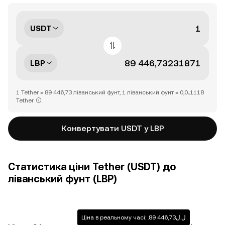
USDT
LBP
1 Tether = 89 446,73 ліванський фунт, 1 ліванський фунт = 0,0₄1118
Tether
Конвертувати USDT у LBP
Статистика ціни Tether (USDT) до
ліванський фунт (LBP)
Ціна в реальному часі: .ل.ل89 446,73