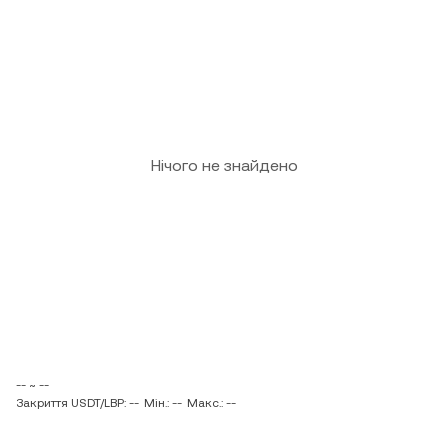
Нічого не знайдено
-- ~ --
Закриття USDT/LBP: --
Мін.: --
Макс.: --