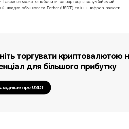
. Також ви можете побачити конвертації з
колумбійський
ко й швидко обмінювати
Tether
(
USDT
) та інші цифрові валюти
ніть торгувати криптовалютою н
енціал для більшого прибутку
кладніше про USDT