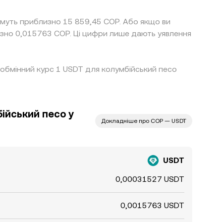
имуть приблизно 15 859,45 COP. Або якщо ви
зно 0,015763 COP. Ці цифри лише дають уявлення
й обмінний курс 1 USDT для колумбійський песо
ійський песо у
Докладніше про COP — USDT
USDT
0,00031527 USDT
0,0015763 USDT