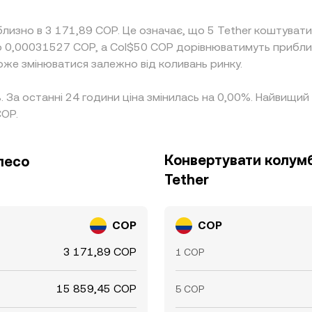
лизно в 3 171,89 COP. Це означає, що 5 Tether коштуват
о 0,00031527 COP, а Col$50 COP дорівнюватимуть прибли
може змінюватися залежно від коливань ринку.
%. За останні 24 години ціна змінилась на 0,00%. Найвищи
COP.
Конвертувати колумб
песо
Tether
COP
COP
3 171,89 COP
1 COP
15 859,45 COP
5 COP