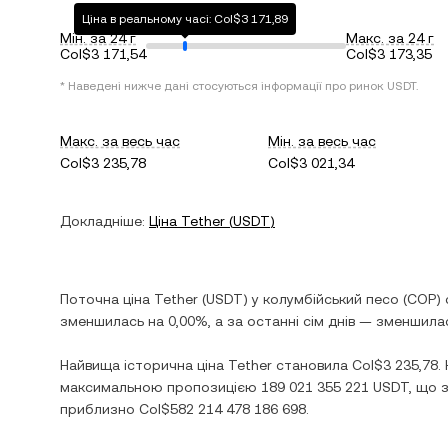
Ціна в реальному часі: Col$3 171,89
Мін. за 24 г
Макс. за 24 г
Col$3 171,54
Col$3 173,35
* Наведені нижче дані стосуються інформації про ринок
USDT
.
Макс. за весь час
Мін. за весь час
Col$3 235,78
Col$3 021,34
Докладніше:
Ціна
Tether
(
USDT
)
Поточна ціна
Tether
(
USDT
) у
колумбійський песо
(
COP
)
зменшилась
на
0,00%
, а за останні сім днів —
зменшила
Найвища історична ціна
Tether
становила
Col$3 235,78
.
максимальною пропозицією
189 021 355 221 USDT
, що 
приблизно
Col$582 214 478 186 698
.