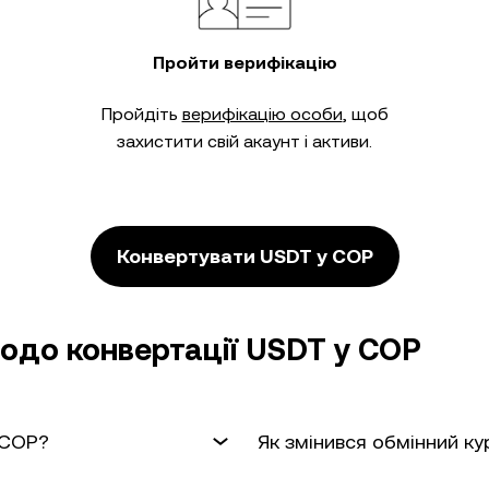
Пройти верифікацію
Пройдіть
верифікацію особи
, щоб
захистити свій акаунт і активи.
Конвертувати USDT у COP
одо конвертації USDT у COP
 COP?
Як змінився обмінний к