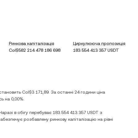
Ринкова капіталізація
Циркулююча пропозиція
Col$582 214 478 186 698
183 554 413 357 USDT
 становить
Col$3 171,89
. За останні 24 години ціна
сь
на
0,00%
.
 Наразі в обігу перебуває
183 554 413 357 USDT
з
забезпечує розбавлену ринкову капіталізацію на рівні