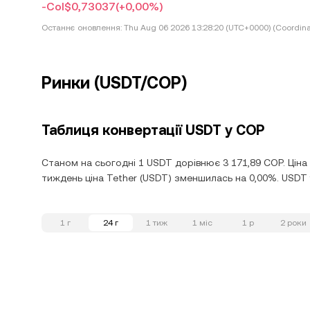
-Col$0,73037
(+0,00%)
Останнє оновлення:
Thu Aug 06 2026 13:28:20 (UTC+0000) (Coordina
Ринки (USDT/COP)
Таблиця конвертації USDT у COP
Станом на сьогодні 1 USDT дорівнює 3 171,89 COP. Ціна
тиждень ціна Tether (USDT) зменшилась на 0,00%. USDT у
1 г
24 г
1 тиж
1 міс
1 р
2 роки