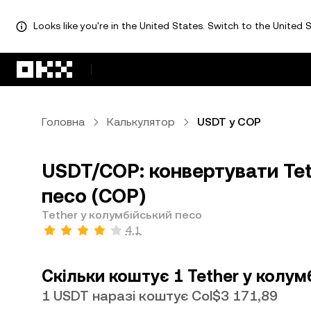
Looks like you're in the United States. Switch to the United S
Перейти до основного вмісту
Головна
Калькулятор
USDT у COP
USDT/COP: конвертувати Tet
песо (COP)
Tether у колумбійський песо
4,1
Скільки коштує 1 Tether у колум
1 USDT наразі коштує Col$3 171,89