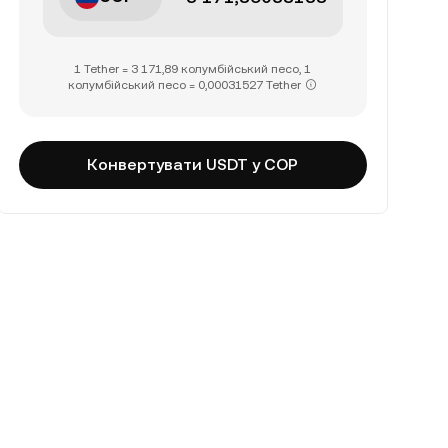
1 Tether = 3 171,89 колумбійський песо, 1
колумбійський песо = 0,00031527 Tether
Конвертувати USDT у COP