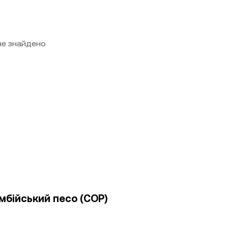
 не знайдено
умбійський песо (COP)