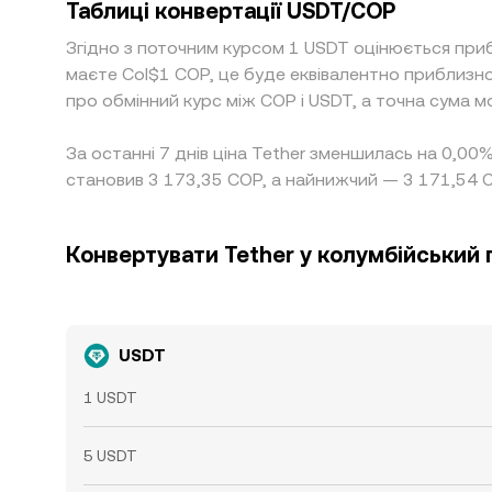
Таблиці конвертації USDT/COP
Згідно з поточним курсом 1 USDT оцінюється приб
маєте Col$1 COP, це буде еквівалентно приблизн
про обмінний курс між COP і USDT, а точна сума 
За останні 7 днів ціна Tether зменшилась на 0,00
становив 3 173,35 COP, а найнижчий — 3 171,54 
Конвертувати Tether у колумбійський 
USDT
1 USDT
5 USDT