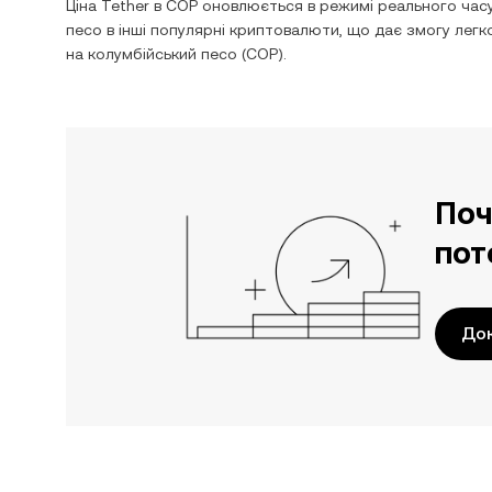
Ціна
Tether
в
COP
оновлюється в режимі реального часу
песо
в інші популярні криптовалюти, що дає змогу лег
на
колумбійський песо
(
COP
).
Поч
пот
До