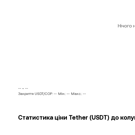
Нічого
-- ~ --
Закриття USDT/COP: --
Мін.: --
Макс.: --
Статистика ціни Tether (USDT) до кол