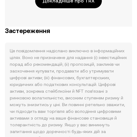
Докладніше про TRX
Застереження
Це повідомлення надіслано виключно в інформаційних
цілях. Воно не призначене для надання (i) інвестиційних
порад або рекомендацій; (ii) пропозицій, закликів чи
заохочення купувати, продавати або утримувати
цифрові активи; (iii) фінансових, бухгалтерських,
юридичних або податкових консультацій. Цифрові
активи, зокрема стейблкоїни й NFT пов’язані з
ринковою волатильністю, високим ступенем ризику й
можуть знизитись у ціні. Ви повинні ретельно зважити,
чи підходить вам торгівля або володіння цифровими
активами з огляду на ваше фінансове становище й
толерантність до ризику. Якщо у вас виникнуть
запитання щодо доречності будь-яких дій за