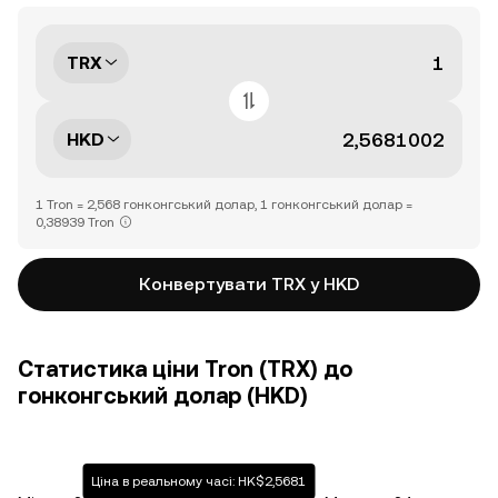
TRX
HKD
1 Tron = 2,568 гонконгський долар, 1 гонконгський долар =
0,38939 Tron
Конвертувати TRX у HKD
Статистика ціни Tron (TRX) до
гонконгський долар (HKD)
Ціна в реальному часі: HK$2,5681