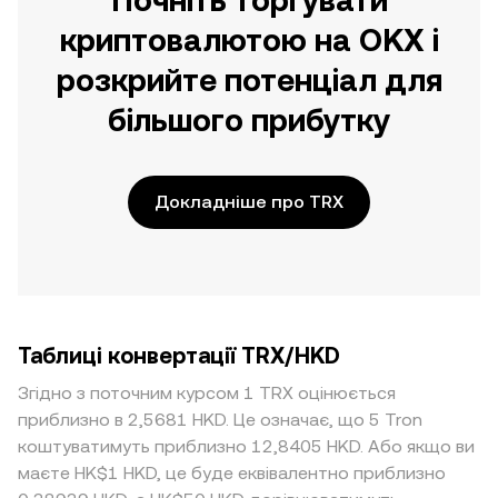
Почніть торгувати
криптовалютою на OKX і
розкрийте потенціал для
більшого прибутку
Докладніше про TRX
Таблиці конвертації TRX/HKD
Згідно з поточним курсом 1 TRX оцінюється
приблизно в 2,5681 HKD. Це означає, що 5 Tron
коштуватимуть приблизно 12,8405 HKD. Або якщо ви
маєте HK$1 HKD, це буде еквівалентно приблизно