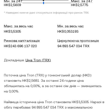
Мін. за 24 г
Макс. за 24 г
HK$2,5609
HK$2,5775
* Наведені нижче дані стосуються інформації про ринок
TRX
.
Макс. за весь час
Мін. за весь час
HK$3,5305
HK$0,053193
Ринкова капіталізація
Циркулююча пропозиція
HK$243 696 137 020
94 893 547 034 TRX
Докладніше:
Ціна
Tron
(
TRX
)
Поточна ціна
Tron
(
TRX
) у
гонконгський долар
(
HKD
)
становить
HK$2,5681
. За останні 24 години ціна
збільшилась
на
0,00%
, а за останні сім днів —
зменшилась
на
0,00%
.
Найвища історична ціна
Tron
становила
HK$3,5305
. Наразі в
обігу перебуває
94 893 547 034 TRX
з максимальною