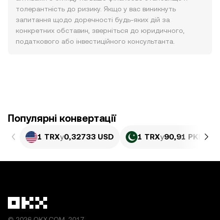
толерантність до ризику. Якщо у вас виникнуть
запитання щодо доречності будь-яких дій за
конкретних обставин, зверніться до юридичного,
податкового або інвестиційного консультанта.
Популярні конвертації
1 TRX
у
0,32733 USD
1 TRX
у
90,91 PKR
© 2026 OKX.COM, 2017