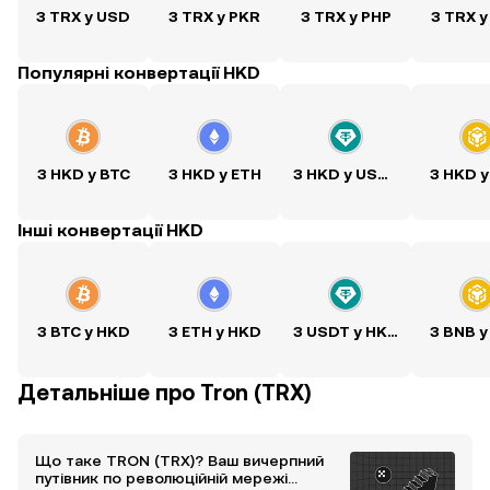
З TRX у USD
З TRX у PKR
З TRX у PHP
З TRX у
Популярні конвертації HKD
З HKD у BTC
З HKD у ETH
З HKD у USDT
З HKD у
Інші конвертації HKD
З BTC у HKD
З ETH у HKD
З USDT у HKD
З BNB у
Детальніше про Tron (TRX)
Що таке TRON (TRX)? Ваш вичерпний
путівник по революційній мережі