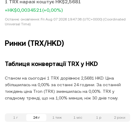
1 TRX наразі коштує HK$2,5681
+HK$0,0034521
(+0,00%)
Останнє оновлення:
Fri Aug 07 2026 19:47:36 (UTC+0000) (Coordinated
Universal Time)
Ринки (TRX/HKD)
Таблиця конвертації TRX у HKD
Станом на сьогодні 1 TRX дорівнює 2,5681 HKD. Ціна
збільшилась на 0,00% за останні 24 години. За останній
тиждень ціна Tron (TRX) зменшилась на 0,00%. TRX у
спадному тренді, що на 1,00% менше, ніж 30 днів тому.
1 г
24 г
1 тиж
1 міс
1 р
2 роки