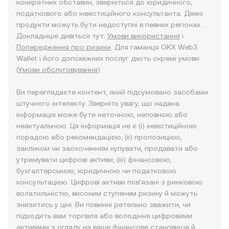
конкретних обставин, зверніться до юридичного,
податкового або інвестиційного консультанта. Деякі
продукти можуть бути недоступні в певних регіонах.
Докладніше дивіться тут:
Умови використання
і
Попередження про ризики
. Для гаманця OKX Web3
Wallet і його допоміжних послуг діють окремі умови
(
Умови обслуговування
).
Ви переглядаєте контент, який підсумовано засобами
штучного інтелекту. Зверніть увагу, що надана
інформація може бути неточною, неповною або
неактуальною. Ця інформація не є (i) інвестиційною
порадою або рекомендацією; (ii) пропозицією,
закликом чи заохоченням купувати, продавати або
утримувати цифрові активи; (iii) фінансовою,
бухгалтерською, юридичною чи податковою
консультацією. Цифрові активи пов’язані з ринковою
волатильністю, високим ступенем ризику й можуть
знизитись у ціні. Ви повинні ретельно зважити, чи
підходить вам торгівля або володіння цифровими
активами з огляду на ваше фінансове становище й