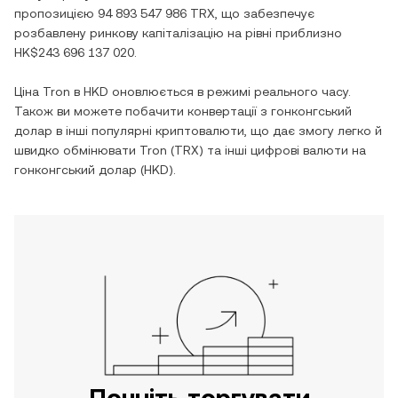
пропозицією
94 893 547 986 TRX
, що забезпечує
розбавлену ринкову капіталізацію на рівні приблизно
HK$243 696 137 020
.
Ціна
Tron
в
HKD
оновлюється в режимі реального часу.
Також ви можете побачити конвертації з
гонконгський
долар
в інші популярні криптовалюти, що дає змогу легко й
швидко обмінювати
Tron
(
TRX
) та інші цифрові валюти на
гонконгський долар
(
HKD
).