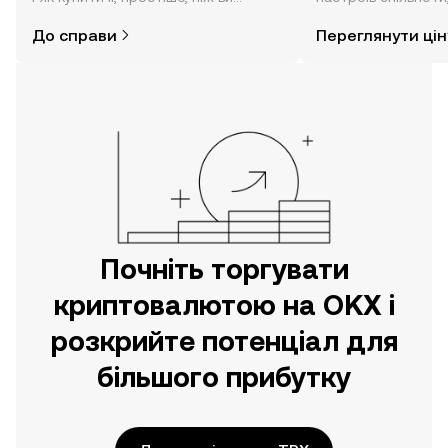
думаєте. Розпочніть свою подорож
режимі реального 
До справи
Переглянути цін
за допомогою застосунку OKX для
мобільних пристроїв або
безпосередньо на цьому вебсайті.
Почніть торгувати
криптовалютою на OKX і
розкрийте потенціал для
більшого прибутку