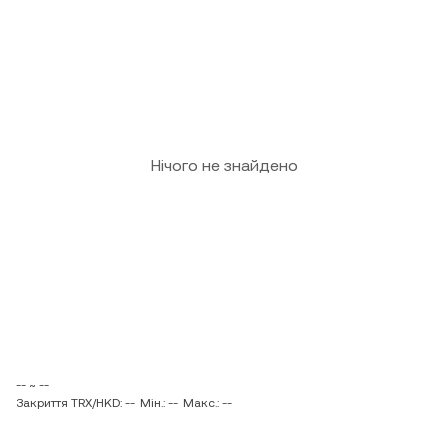
Нічого не знайдено
-- ~ --
Закриття TRX/HKD: --
Мін.: --
Макс.: --