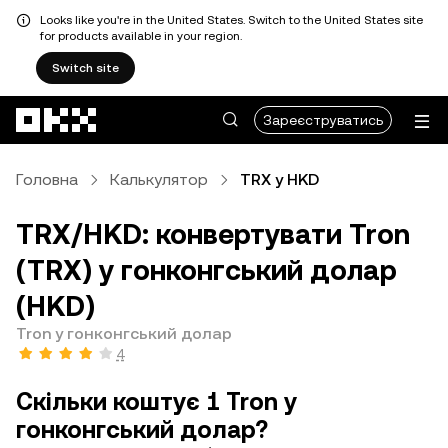
Looks like you're in the United States. Switch to the United States site
for products available in your region.
Switch site
Перейти до основного вмісту
Зареєструватись
Головна
Калькулятор
TRX у HKD
TRX/HKD: конвертувати Tron
(TRX) у гонконгський долар
(HKD)
Tron у гонконгський долар
4
Скільки коштує 1 Tron у
гонконгський долар?