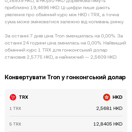
0,38939 HKD, а HK$50 HKD дорівнюватимуть
приблизно 19,4696 HKD. Ці цифри лише дають
уявлення про обмінний курс між HKD і TRX, а точна
сума може змінюватися залежно від коливань ринку.
За останні 7 днів ціна Tron зменшилась на 0,00%. За
останні 24 години ціна змінилась на 0,00%. Найвищий
обмінний курс 1 TRX для гонконгський долар
становив 2,5775 HKD, а найнижчий — 2,5609 HKD.
Конвертувати Tron у гонконгський долар
TRX
HKD
2,5681 HKD
1 TRX
12,8405 HKD
5 TRX