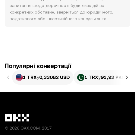
запитання щодо доречності будь-яких дій за
конкретних обставин, зверніться до юридичного,
податкового або інвестиційного консультанта.
Популярні конвертації
1 TRX
у
0,33082 USD
1 TRX
у
91,92 PKR
© 2026 OKX.COM, 2017