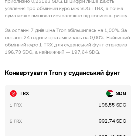
приблизно 0,25183 SDG. Ці цифри лише дають
уявлення про обмінний курс між SDG і TRX, а точна
сума може змінюватися залежно від коливань ринку.
За останні 7 днів ціна Tron збільшилась на 1,00%. За
останні 24 години ціна змінилась на 0,00%. Найвищий
обмінний курс 1 TRX для суданський фунт становив
198,73 SDG, а найнижчий — 197,64 SDG.
Конвертувати Tron у суданський фунт
TRX
SDG
198,55 SDG
1 TRX
992,74 SDG
5 TRX