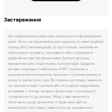
Застереження
Це повідомлення надіслано виключно в інформаційних
цілях. Воно не призначене для надання (i) інвестиційних
порад або рекомендацій; (ii) пропозицій, закликів чи
заохочення купувати, продавати або утримувати
цифрові активи; (iii) фінансових, бухгалтерських,
юридичних або податкових консультацій. Цифрові
активи, зокрема стейблкоїни й NFT пов’язані з
ринковою волатильністю, високим ступенем ризику й
можуть знизитись у ціні. Ви повинні ретельно зважити,
чи підходить вам торгівля або володіння цифровими
активами з огляду на ваше фінансове становище й
толерантність до ризику. Якщо у вас виникнуть
запитання щодо доречності будь-яких дій за
конкретних обставин, зверніться до юридичного,