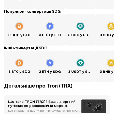
Популярні конвертації SDG
З SDG у BTC
З SDG у ETH
З SDG у USDT
З SDG у
Інші конвертації SDG
З BTC у SDG
З ETH у SDG
З USDT у SDG
З BNB у
Детальніше про Tron (TRX)
Що таке TRON (TRX)? Ваш вичерпний
путівник по революційній мережі
блокчейн
Що спадає на думку, коли ви думаєте про TRON?