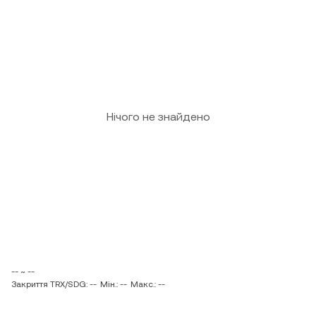
Нічого не знайдено
-- ~ --
Закриття TRX/SDG: --
Мін.: --
Макс.: --