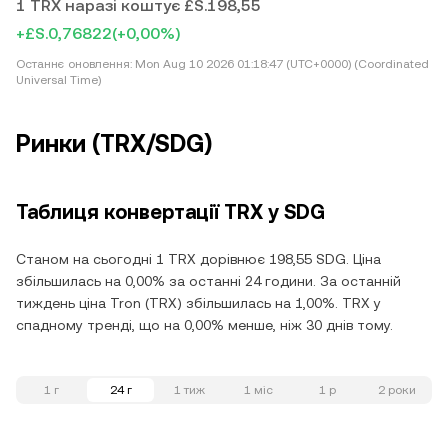
1 TRX наразі коштує £S.198,55
+£S.0,76822
(+0,00%)
Останнє оновлення:
Mon Aug 10 2026 01:18:47 (UTC+0000) (Coordinated
Universal Time)
Ринки (TRX/SDG)
Таблиця конвертації TRX у SDG
Станом на сьогодні 1 TRX дорівнює 198,55 SDG. Ціна
збільшилась на 0,00% за останні 24 години. За останній
тиждень ціна Tron (TRX) збільшилась на 1,00%. TRX у
спадному тренді, що на 0,00% менше, ніж 30 днів тому.
1 г
24 г
1 тиж
1 міс
1 р
2 роки