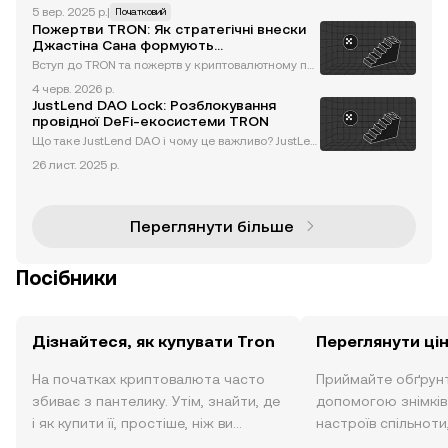
Фільм, чи інноваційна блокчейн-платформа? Зап
5 вер. 2025 р.
|
Початковий
асіться попкорном і читайте далі, оскільки ми до
Пожертви TRON: Як стратегічні внески
сліджуємо блокчейн-екосистему TRON — ключо
Джастіна Сана формують
вого гравця у крипт
криптовалютну екосистему
Вступ до TRON та пожертв у криптовалютному пр
осторі TRON, провідна блокчейн-платформа, стал
4 черв. 2026 р.
а лідером у криптовалютній індустрії не лише зав
JustLend DAO Lock: Розблокування
дяки технологічним досягненням, але й завдяки
провідної DeFi-екосистеми TRON
інноваційним ст
Що таке JustLend DAO і чому це важливо? JustLen
d DAO є провідним децентралізованим протокол
26 лист. 2025 р.
ом кредитування в екосистемі TRON, який слугує
основою для інновацій у сфері децентралізовани
х фінансів (DeFi
Переглянути більше
Посібники
Дізнайтеся, як купувати Tron
Переглянути цін
На початках криптовалюта часто
Приймайте обґрунт
збиває з пантелику. Утім, знайти, де
допомогою знімків 
і як купити її, простіше, ніж ви
настроїв спільноти
думаєте. Розпочніть свою подорож
режимі реального 