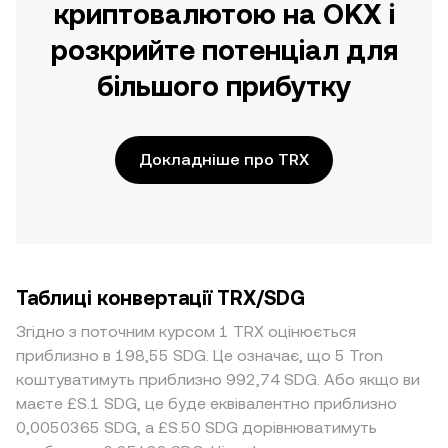
криптовалютою на OKX і
розкрийте потенціал для
більшого прибутку
Докладніше про TRX
Таблиці конвертації TRX/SDG
Згідно з поточним курсом 1 TRX оцінюється
приблизно в 198,55 SDG. Це означає, що 5 Tron
коштуватимуть приблизно 992,74 SDG. Або якщо ви
маєте £S.1 SDG, це буде еквівалентно приблизно
0,0050365 SDG, а £S.50 SDG дорівнюватимуть