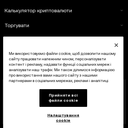
Калькулятор криптовалюти
Торгувати
Ми використовуємо файли cookie, щоб дозволити нашому
сайту працювати належним чином, персоналізувати
контент і рекламу, надавати функції соціальних мереж і
аналізувати наш трафік. Ми також ділимося інформацією
про використання вами нашого сайту з нашими
партнерами в соціальних мережах, рекламі і аналітиці.
OKX Europe Limited, що працює під торговою
назвою OKX, тепер є криптоактивною торгівельною
Прийняти всі
платформою, авторизованою Управлінням
файли сookie
фінансових послуг Мальти (MFSA) як постачальник
криптоактивних послуг відповідно до статті 28
Закону про криптоактиви (розділ 647
Налаштування
Законодавства Мальти).
cookie