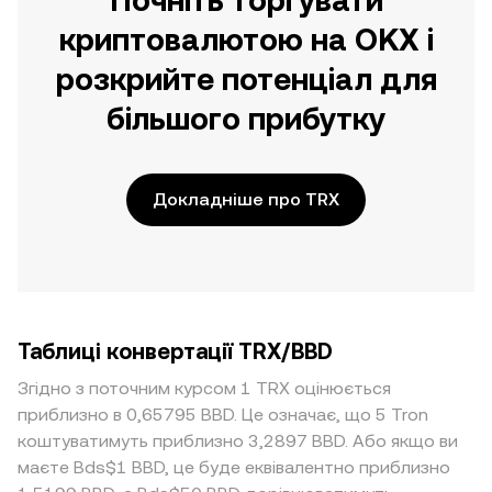
Почніть торгувати
криптовалютою на OKX і
розкрийте потенціал для
більшого прибутку
Докладніше про TRX
Таблиці конвертації TRX/BBD
Згідно з поточним курсом 1 TRX оцінюється
приблизно в 0,65795 BBD. Це означає, що 5 Tron
коштуватимуть приблизно 3,2897 BBD. Або якщо ви
маєте Bds$1 BBD, це буде еквівалентно приблизно