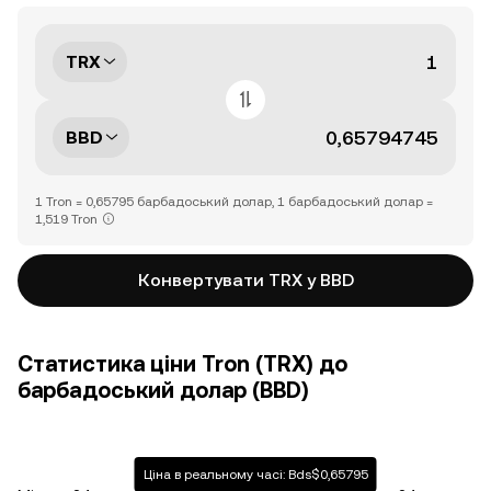
TRX
BBD
1 Tron = 0,65795 барбадоський долар, 1 барбадоський долар =
1,519 Tron
Конвертувати TRX у BBD
Статистика ціни Tron (TRX) до
барбадоський долар (BBD)
Ціна в реальному часі: Bds$0,65795