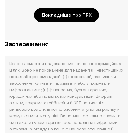
Докладніше про TRX
Застереження
Це повідомлення надіслано виключно в інформаційних
цілях. Воно не призначене для надання (i) інвестиційних
порад або рекомендацій; (ii) пропозицій, закликів чи
заохочення купувати, продавати або утримувати
цифрові активи; (iii) фінансових, бухгалтерських,
юридичних або податкових консультацій. Цифрові
активи, зокрема стейблкоїни й NFT пов’язані з
ринковою волатильністю, високим ступенем ризику й
можуть знизитись у ціні. Ви повинні ретельно зважити,
чи підходить вам торгівля або володіння цифровими
активами з огляду на ваше фінансове становище й