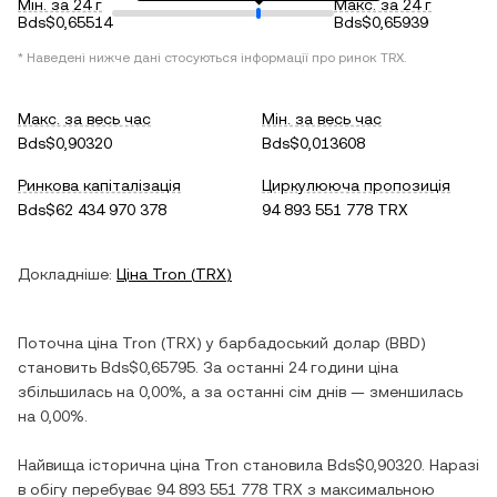
Мін. за 24 г
Макс. за 24 г
Bds$0,65514
Bds$0,65939
* Наведені нижче дані стосуються інформації про ринок
TRX
.
Макс. за весь час
Мін. за весь час
Bds$0,90320
Bds$0,013608
Ринкова капіталізація
Циркулююча пропозиція
Bds$62 434 970 378
94 893 551 778 TRX
Докладніше:
Ціна
Tron
(
TRX
)
Поточна ціна
Tron
(
TRX
) у
барбадоський долар
(
BBD
)
становить
Bds$0,65795
. За останні 24 години ціна
збільшилась
на
0,00%
, а за останні сім днів —
зменшилась
на
0,00%
.
Найвища історична ціна
Tron
становила
Bds$0,90320
. Наразі
в обігу перебуває
94 893 551 778 TRX
з максимальною