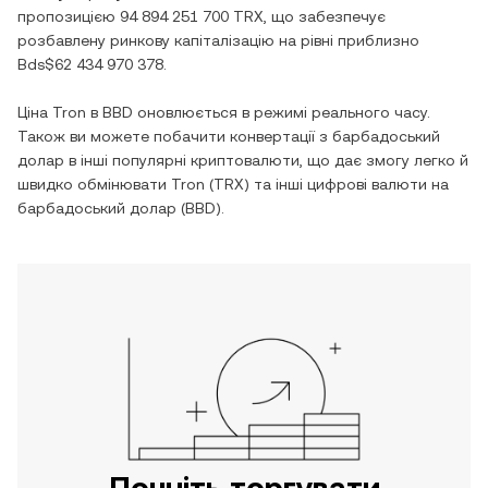
пропозицією
94 894 251 700 TRX
, що забезпечує
розбавлену ринкову капіталізацію на рівні приблизно
Bds$62 434 970 378
.
Ціна
Tron
в
BBD
оновлюється в режимі реального часу.
Також ви можете побачити конвертації з
барбадоський
долар
в інші популярні криптовалюти, що дає змогу легко й
швидко обмінювати
Tron
(
TRX
) та інші цифрові валюти на
барбадоський долар
(
BBD
).