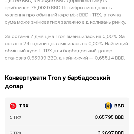
1,5199 BBD, а Bds$50 BBD дорівнюватимуть
приблизно 75,9939 BBD. Ці цифри лише дають
уявлення про обмінний курс між BBD і TRX, а точна
сума може змінюватися залежно від коливань ринку.
За останні 7 днів ціна Tron зменшилась на 0,00%. За
останні 24 години ціна змінилась на 0,00%. Найвищий
обмінний курс 1 TRX для барбадоський долар
становив 0,65939 BBD, а найнижчий — 0,65514 BBD.
Конвертувати Tron у барбадоський
долар
TRX
BBD
0,65795 BBD
1 TRX
3,2897 BBD
5 TRX