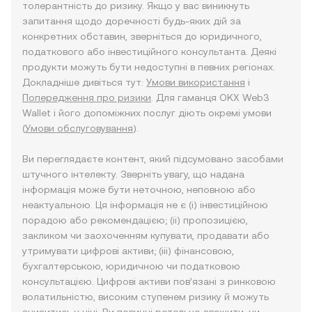
толерантність до ризику. Якщо у вас виникнуть
запитання щодо доречності будь-яких дій за
конкретних обставин, зверніться до юридичного,
податкового або інвестиційного консультанта. Деякі
продукти можуть бути недоступні в певних регіонах.
Докладніше дивіться тут:
Умови використання
і
Попередження про ризики
. Для гаманця OKX Web3
Wallet і його допоміжних послуг діють окремі умови
(
Умови обслуговування
).
Ви переглядаєте контент, який підсумовано засобами
штучного інтелекту. Зверніть увагу, що надана
інформація може бути неточною, неповною або
неактуальною. Ця інформація не є (i) інвестиційною
порадою або рекомендацією; (ii) пропозицією,
закликом чи заохоченням купувати, продавати або
утримувати цифрові активи; (iii) фінансовою,
бухгалтерською, юридичною чи податковою
консультацією. Цифрові активи пов’язані з ринковою
волатильністю, високим ступенем ризику й можуть