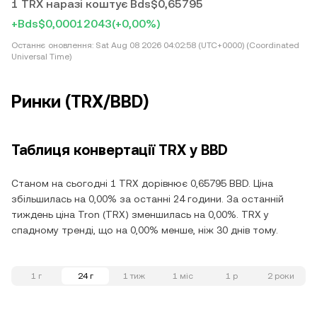
1 TRX наразі коштує Bds$0,65795
+Bds$0,00012043
(+0,00%)
Останнє оновлення:
Sat Aug 08 2026 04:02:58 (UTC+0000) (Coordinated
Universal Time)
Ринки (TRX/BBD)
Таблиця конвертації TRX у BBD
Станом на сьогодні 1 TRX дорівнює 0,65795 BBD. Ціна
збільшилась на 0,00% за останні 24 години. За останній
тиждень ціна Tron (TRX) зменшилась на 0,00%. TRX у
спадному тренді, що на 0,00% менше, ніж 30 днів тому.
1 г
24 г
1 тиж
1 міс
1 р
2 роки