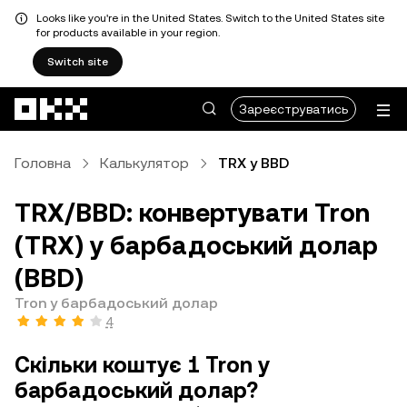
Looks like you're in the United States. Switch to the United States site
for products available in your region.
Switch site
Перейти до основного вмісту
Зареєструватись
Головна
Калькулятор
TRX у BBD
TRX/BBD: конвертувати Tron
(TRX) у барбадоський долар
(BBD)
Tron у барбадоський долар
4
Скільки коштує 1 Tron у
барбадоський долар?