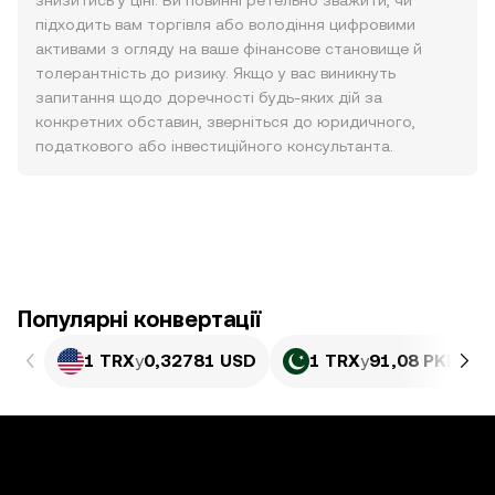
знизитись у ціні. Ви повинні ретельно зважити, чи
підходить вам торгівля або володіння цифровими
активами з огляду на ваше фінансове становище й
толерантність до ризику. Якщо у вас виникнуть
запитання щодо доречності будь-яких дій за
конкретних обставин, зверніться до юридичного,
податкового або інвестиційного консультанта.
Популярні конвертації
1 TRX
у
0,32781 USD
1 TRX
у
91,08 PKR