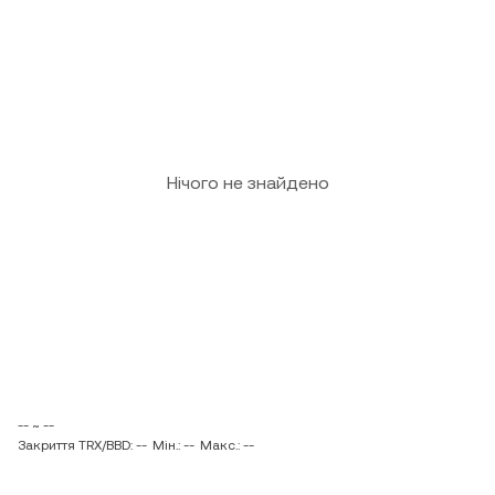
Нічого не знайдено
-- ~ --
Закриття TRX/BBD: --
Мін.: --
Макс.: --