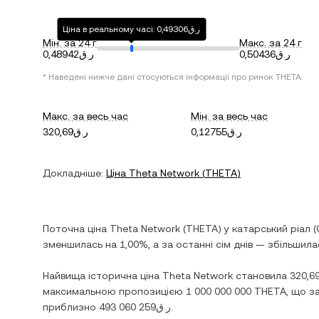
Ціна в реальному часі: ر.ق0,49306
Мін. за 24 г
Макс. за 24 г
ر.ق0,50436
ر.ق0,48942
* Наведені нижче дані стосуються інформації про ринок
THETA
.
Макс. за весь час
Мін. за весь час
ر.ق0,12755
ر.ق320,69
Докладніше:
Ціна
Theta Network
(
THETA
)
Поточна ціна
Theta Network
(
THETA
) у
катарський ріал
(
зменшилась
на
1,00%
, а за останні сім днів —
збільшила
Найвища історична ціна
Theta Network
становила
максимальною пропозицією
1 000 000 000 THETA
, що з
приблизно
ر.ق493 060 259
.