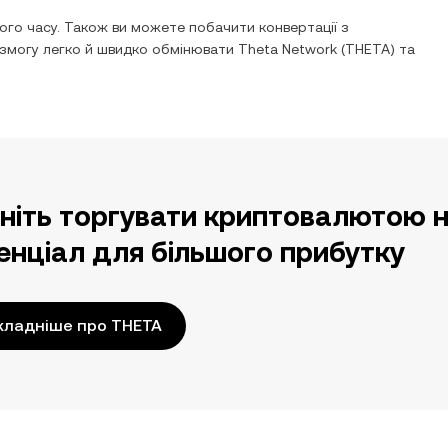
го часу. Також ви можете побачити конвертації з
 змогу легко й швидко обмінювати
Theta Network
(
THETA
) та
ніть торгувати криптовалютою н
енціал для більшого прибутку
кладніше про THETA