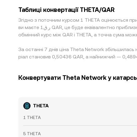
Таблиці конвертації THETA/QAR
Згідно з поточним курсом 1 THETA оцінюється пр
ви маєте ر.ق1 QAR, це буде еквівалентно приблизно 2,0281 QAR, а ر.ق50 QAR дорівнюватимуть приблизно 101,41 QAR. Ці цифри лише дають уявлення про
обмінний курс між QAR і THETA, а точна сума мож
За останні 7 днів ціна Theta Network збільшилась
ріал становив 0,50436 QAR, а найнижчий — 0,489
Конвертувати Theta Network у катарсь
THETA
1 THETA
5 THETA