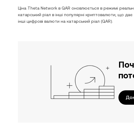
Ціна
Theta Network
в
QAR
оновлюється в режимі реально
катарський ріал
в інші популярні криптовалюти, що дає
інші цифрові валюти на
катарський ріал
(
QAR
).
Поч
пот
До