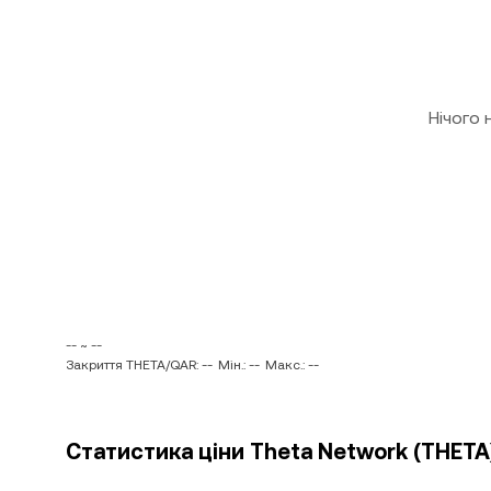
Нічого
-- ~ --
Закриття THETA/QAR: --
Мін.: --
Макс.: --
Статистика ціни Theta Network (THETA