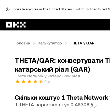
Looks like you're in the United States. Switch to the United S
Перейти до основного вмісту
Головна
Калькулятор
THETA у QAR
THETA/QAR: конвертувати T
катарський ріал (QAR)
Theta Network у катарський ріал
4,5
Скільки коштує 1 Theta Network 
1 THETA наразі коштує ر.ق0,49306