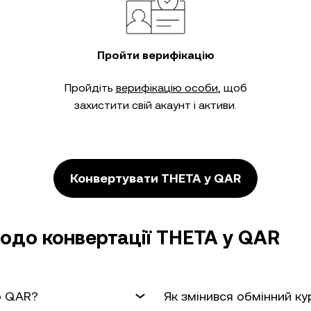
Пройти верифікацію
Пройдіть
верифікацію особи
, щоб
захистити свій акаунт і активи.
Конвертувати THETA у QAR
одо конвертації THETA у QAR
о QAR?
Як змінився обмінний к