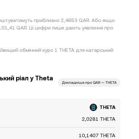
 коштуватимуть приблизно 2,4653 QAR. Або якщо
 Найвищий обмінний курс 1 THETA для катарський
ький ріал у Theta
Докладніше про QAR — THETA
THETA
2,0281 THETA
10,1407 THETA