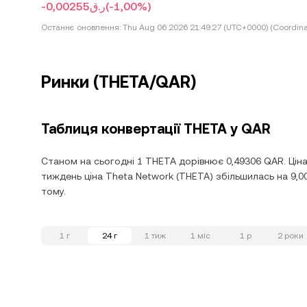
-ر.ق0,00255
(-1,00%)
Останнє оновлення:
Thu Aug 06 2026 21:49:27 (UTC+0000) (Coordina
Ринки (THETA/QAR)
Таблиця конвертації THETA у QAR
Станом на сьогодні 1 THETA дорівнює 0,49306 QAR. Ціна
тиждень ціна Theta Network (THETA) збільшилась на 9,0
тому.
1 г
24 г
1 тиж
1 міс
1 р
2 роки