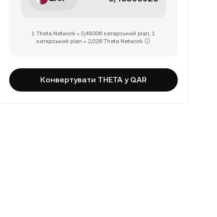
1 Theta Network = 0,49306 катарський ріал, 1
катарський ріал = 2,028 Theta Network
Конвертувати THETA у QAR