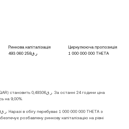
Ринкова капіталізація
Циркулююча пропозиція
ر.ق493 060 259
1 000 000 000 THETA
QAR
) становить
ر.ق0,49306
. За останні 24 години ціна
сь
на
9,00%
.
ر.ق320,69
. Наразі в обігу перебуває
1 000 000 000 THETA
з
абезпечує розбавлену ринкову капіталізацію на рівні