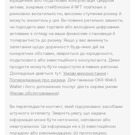
юридичних або податкових консультацій. Цифрові
активи, зокрема стейблкоїни й NFT пов’язані з
ринковою волатильністю, високим ступенем ризику й
можуть знизитись у ціні. Ви повинні ретельно зважити,
чи підходить вам торгівля або володіння цифровими
активами з огляду на ваше фінансове становище й
толерантність до ризику. Якщо у вас виникнуть
запитання щодо доречності будь-яких дій за
конкретних обставин, зверніться до юридичного,
податкового або інвестиційного консультанта. Деякі
продукти можуть бути недоступні в певних регіонах.
Докладніше дивіться тут:
Умови використання
і
Попередження про ризики
. Для гаманця OKX Web3
Wallet і його допоміжних послуг діють окремі умови
(
Умови обслуговування
).
Ви переглядаєте контент, який підсумовано засобами
штучного інтелекту. Зверніть увагу, що надана
інформація може бути неточною, неповною або
неактуальною. Ця інформація не є (i) інвестиційною
порадою або рекомендацією; (ii) пропозицією,