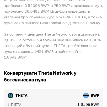
приблизно 0,52096 BWP, а P50 BWP дорівнюватимуть
приблизно 26,0482 BWP. Ці цифри лише дають
уявлення про обмінний курс між BWP і THETA, а точна
сума може змінюватися залежно від коливань ринку.
За останні 7 днів ціна Theta Network збільшилась на
8,00%. За останні 24 години ціна змінилась на 1,00%.
Найвищий обмінний курс 1 THETA для ботсванська
пула становив 1,9421 BWP, а найнижчий —
1,8842 BWP.
Конвертувати Theta Network у
ботсванська пула
THETA
BWP
1,9195 BWP
1 THETA