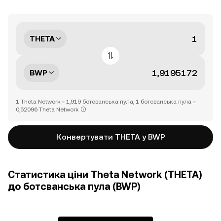
THETA
BWP
1 Theta Network = 1,919 ботсванська пула, 1 ботсванська пула =
0,52096 Theta Network
Конвертувати THETA у BWP
Статистика ціни Theta Network (THETA)
до ботсванська пула (BWP)