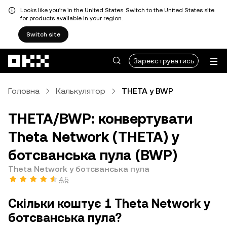
Looks like you're in the United States. Switch to the United States site
for products available in your region.
Switch site
Перейти до основного вмісту
Зареєструватись
Головна
Калькулятор
THETA у BWP
THETA/BWP: конвертувати
Theta Network (THETA) у
ботсванська пула (BWP)
Theta Network у ботсванська пула
4,5
Скільки коштує 1 Theta Network у
ботсванська пула?