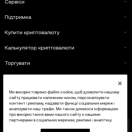
Сервіси
Підтримка
Купити криптовалюту
Калькулятор криптовалюти
Торгувати
Ми використовуємо файли cookie, щоб дозволити нашому
сайту працювати належним чином, персоналізувати
контент і рекламу, надавати функції соціальних мереж і
аналізувати наш трафік. Ми також ділимося інформацією
про використання вами нашого сайту з нашими
партнерами в соціальних мережах, рекламі і аналітиці.
OKX Europe Limited, що працює під торговою
назвою OKX, тепер є криптоактивною торгівельною