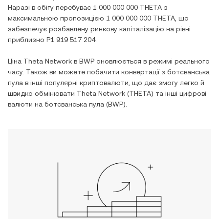
Наразі в обігу перебуває
1 000 000 000 THETA
з
максимальною пропозицією
1 000 000 000 THETA
, що
забезпечує розбавлену ринкову капіталізацію на рівні
приблизно
P1 919 517 204
.
Ціна
Theta Network
в
BWP
оновлюється в режимі реального
часу. Також ви можете побачити конвертації з
ботсванська
пула
в інші популярні криптовалюти, що дає змогу легко й
швидко обмінювати
Theta Network
(
THETA
) та інші цифрові
валюти на
ботсванська пула
(
BWP
).