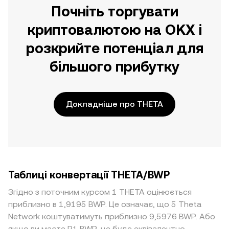
Почніть торгувати
криптовалютою на OKX і
розкрийте потенціал для
більшого прибутку
Докладніше про THETA
Таблиці конвертації THETA/BWP
Згідно з поточним курсом 1 THETA оцінюється
приблизно в 1,9195 BWP. Це означає, що 5 Theta
Network коштуватимуть приблизно 9,5976 BWP. Або
якщо ви маєте P1 BWP, це буде еквівалентно