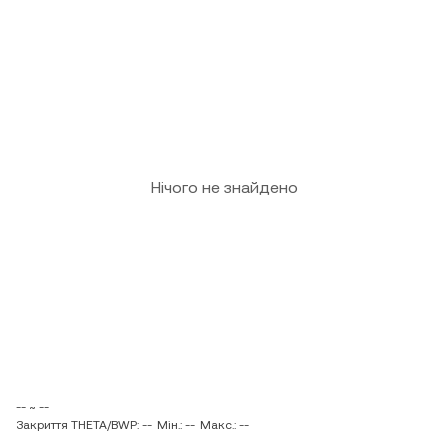
Нічого не знайдено
-- ~ --
Закриття THETA/BWP: --
Мін.: --
Макс.: --