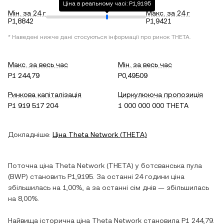
Ціна в реальному часі: P1,9195
Мін. за 24 г
Макс. за 24 г
P1,8842
P1,9421
* Наведені нижче дані стосуються інформації про ринок
THETA
.
Макс. за весь час
Мін. за весь час
P1 244,79
P0,49509
Ринкова капіталізація
Циркулююча пропозиція
P1 919 517 204
1 000 000 000 THETA
Докладніше:
Ціна
Theta Network
(
THETA
)
Поточна ціна
Theta Network
(
THETA
) у
ботсванська пула
(
BWP
) становить
P1,9195
. За останні 24 години ціна
збільшилась
на
1,00%
, а за останні сім днів —
збільшилась
на
8,00%
.
Найвища історична ціна
Theta Network
становила
P1 244,79
.