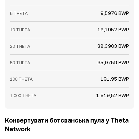
9,5976 BWP
5 THETA
19,1952 BWP
10 THETA
38,3903 BWP
20 THETA
95,9759 BWP
50 THETA
191,95 BWP
100 THETA
1 919,52 BWP
1 000 THETA
Конвертувати ботсванська пула у Theta
Network