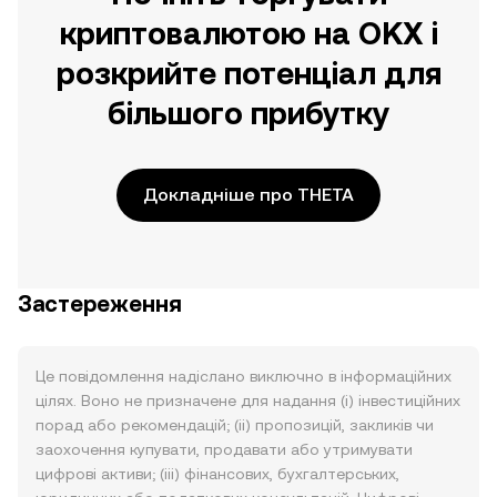
криптовалютою на OKX і
розкрийте потенціал для
більшого прибутку
Докладніше про THETA
Застереження
Це повідомлення надіслано виключно в інформаційних
цілях. Воно не призначене для надання (i) інвестиційних
порад або рекомендацій; (ii) пропозицій, закликів чи
заохочення купувати, продавати або утримувати
цифрові активи; (iii) фінансових, бухгалтерських,