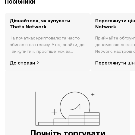
Посібники
Дізнайтеся, як купувати
Переглянути ці
Theta Network
Network
На початках криптовалюта часто
Приймайте обґрунт
збиває з пантелику. Утім, знайти, де
допомогою знімків 
і як купити її, простіше, ніж ви
Network, настроїв 
думаєте. Розпочніть свою подорож
тощо в режимі реа
До справи
Переглянути цін
за допомогою застосунку OKX для
мобільних пристроїв або
безпосередньо на цьому вебсайті.
Почніть торгувати