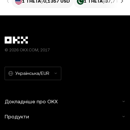
1 THETA
у
0,1357 USD
1 THETA
у
37,7 PKR
© 2026 OKX.COM, 2017
Українська/EUR
Докладніше про OKX
Продукти