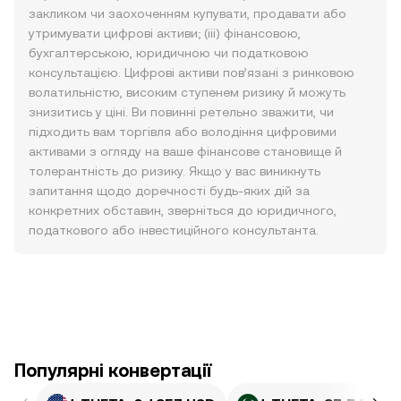
закликом чи заохоченням купувати, продавати або
утримувати цифрові активи; (iii) фінансовою,
бухгалтерською, юридичною чи податковою
консультацією. Цифрові активи пов’язані з ринковою
волатильністю, високим ступенем ризику й можуть
знизитись у ціні. Ви повинні ретельно зважити, чи
підходить вам торгівля або володіння цифровими
активами з огляду на ваше фінансове становище й
толерантність до ризику. Якщо у вас виникнуть
запитання щодо доречності будь-яких дій за
конкретних обставин, зверніться до юридичного,
податкового або інвестиційного консультанта.
Популярні конвертації