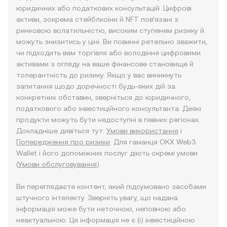
юридичних або податкових консультацій. Цифрові
активи, зокрема стейблкоїни й NFT пов’язані з
ринковою волатильністю, високим ступенем ризику й
можуть знизитись у ціні. Ви повинні ретельно зважити,
чи підходить вам торгівля або володіння цифровими
активами з огляду на ваше фінансове становище й
толерантність до ризику. Якщо у вас виникнуть
запитання щодо доречності будь-яких дій за
конкретних обставин, зверніться до юридичного,
податкового або інвестиційного консультанта. Деякі
продукти можуть бути недоступні в певних регіонах.
Докладніше дивіться тут:
Умови використання
і
Попередження про ризики
. Для гаманця OKX Web3
Wallet і його допоміжних послуг діють окремі умови
(
Умови обслуговування
).
Ви переглядаєте контент, який підсумовано засобами
штучного інтелекту. Зверніть увагу, що надана
інформація може бути неточною, неповною або
неактуальною. Ця інформація не є (i) інвестиційною