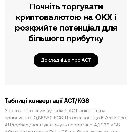
Почніть торгувати
криптовалютою на OKX і
розкрийте потенціал для
більшого прибутку
Докладніше про ACT
Таблиці конвертації ACT/KGS
Згідно з поточним курсом 1 ACT оцінюється
приблизно в 0,85859 KGS. Це означає, що 5 Act I: The
AI Prophecy коштуватимуть приблизно 4,2929 KGS.
Або якщо ви маєте Лв1 KGS, це буде еквівалентно