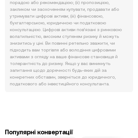
порадою або рекомендацією; (ii) пропозицією,
закликом чи заохоченням купувати, продавати або
утримувати цифрові активи; (iii) фінансовою,
бухгалтерською, юридичною чи податковою
консультацією. Цифрові активи пов’язані з ринковою
волатильністю, високим ступенем ризику й можуть
знизитись у ціні. Ви повинні ретельно зважити, чи
підходить вам торгівля або володіння цифровими
активами з огляду на ваше фінансове становище й
толерантність до ризику. Якщо у вас виникнуть
запитання щодо доречності будь-яких дій за
конкретних обставин, зверніться до юридичного,
податкового або інвестиційного консультанта.
Популярні конвертації