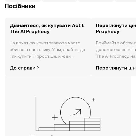
Посібники
Дізнайтеся, як купувати Act I:
Переглянути ціну
The AI Prophecy
Prophecy
На початках криптовалюта часто
Приймайте обґрунт
збиває з пантелику. Утім, знайти, де
допомогою знімків з
і як купити її, простіше, ніж ви
The AI Prophecy, на
думаєте. Розпочніть свою подорож
новин тощо в режи
До справи
Переглянути цін
за допомогою застосунку OKX для
часу.
мобільних пристроїв або
безпосередньо на цьому вебсайті.