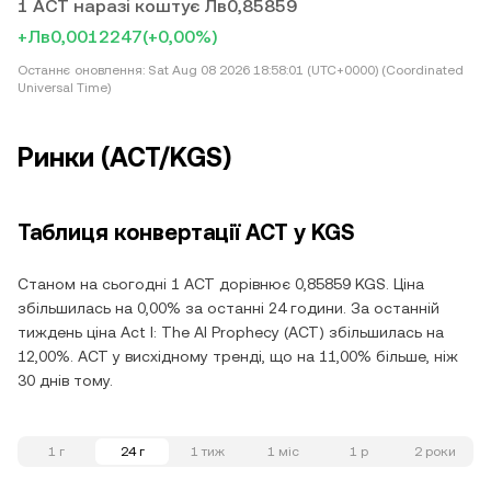
1 ACT наразі коштує Лв0,85859
+Лв0,0012247
(+0,00%)
Останнє оновлення:
Sat Aug 08 2026 18:58:01 (UTC+0000) (Coordinated
Universal Time)
Ринки (ACT/KGS)
Таблиця конвертації ACT у KGS
Станом на сьогодні 1 ACT дорівнює 0,85859 KGS. Ціна
збільшилась на 0,00% за останні 24 години. За останній
тиждень ціна Act I: The AI Prophecy (ACT) збільшилась на
12,00%. ACT у висхідному тренді, що на 11,00% більше, ніж
30 днів тому.
1 г
24 г
1 тиж
1 міс
1 р
2 роки