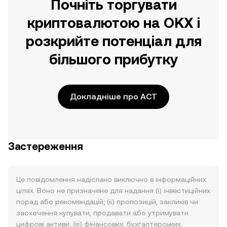
Почніть торгувати
криптовалютою на OKX і
розкрийте потенціал для
більшого прибутку
Докладніше про ACT
Застереження
Це повідомлення надіслано виключно в інформаційних
цілях. Воно не призначене для надання (i) інвестиційних
порад або рекомендацій; (ii) пропозицій, закликів чи
заохочення купувати, продавати або утримувати
цифрові активи; (iii) фінансових, бухгалтерських,