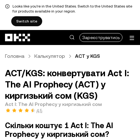
Looks like you're in the United States. Switch to the United States site
for products available in your region.
Switch site
Перейти до основного вмісту
Зареєструватись
Головна
Калькулятор
ACT у KGS
ACT/KGS: конвертувати Act I:
The AI Prophecy (ACT) у
киргизький сом (KGS)
Act I: The AI Prophecy у киргизький сом
4,5
Скільки коштує 1 Act I: The AI
Prophecy у киргизький сом?