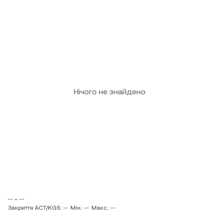
Нічого не знайдено
-- ~ --
Закриття ACT/KGS: --
Мін.: --
Макс.: --