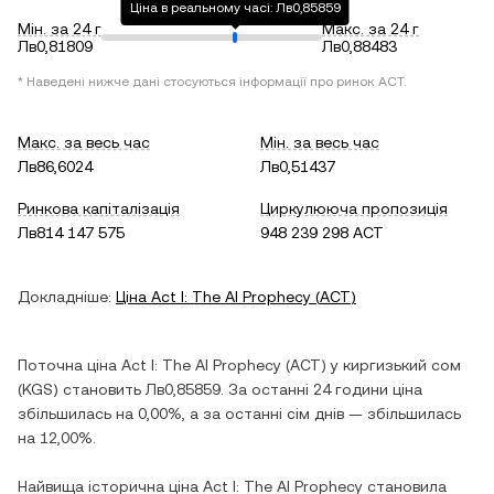
Ціна в реальному часі: Лв0,85859
Мін. за 24 г
Макс. за 24 г
Лв0,81809
Лв0,88483
* Наведені нижче дані стосуються інформації про ринок
ACT
.
Макс. за весь час
Мін. за весь час
Лв86,6024
Лв0,51437
Ринкова капіталізація
Циркулююча пропозиція
Лв814 147 575
948 239 298 ACT
Докладніше:
Ціна
Act I: The AI Prophecy
(
ACT
)
Поточна ціна
Act I: The AI Prophecy
(
ACT
) у
киргизький сом
(
KGS
) становить
Лв0,85859
. За останні 24 години ціна
збільшилась
на
0,00%
, а за останні сім днів —
збільшилась
на
12,00%
.
Найвища історична ціна
Act I: The AI Prophecy
становила