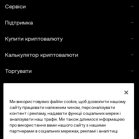
Сервіси
Підтримка
Купити криптовалюту
Калькулятор криптовалюти
Торгувати
Ми використовуємо файли cookie, щоб дозволити нашому
сайту працювати належним чином, персоналізувати
контент і рекламу, надавати функції соціальних мереж і
аналізувати наш трафік. Ми також ділимося інформацією
про використання вами нашого сайту з нашими
партнерами в соціальних мережах, рекламі і аналітиці.
OKX Europe Limited, що працює під торговою