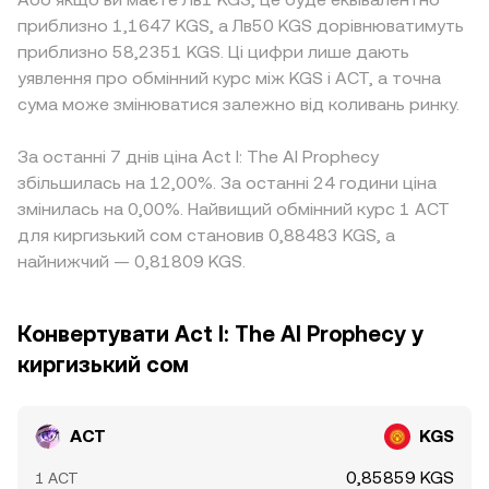
приблизно 1,1647 KGS, а Лв50 KGS дорівнюватимуть
приблизно 58,2351 KGS. Ці цифри лише дають
уявлення про обмінний курс між KGS і ACT, а точна
сума може змінюватися залежно від коливань ринку.
За останні 7 днів ціна Act I: The AI Prophecy
збільшилась на 12,00%. За останні 24 години ціна
змінилась на 0,00%. Найвищий обмінний курс 1 ACT
для киргизький сом становив 0,88483 KGS, а
найнижчий — 0,81809 KGS.
Конвертувати Act I: The AI Prophecy у
киргизький сом
ACT
KGS
0,85859 KGS
1 ACT