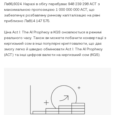
Лв86,6024
. Наразі в обігу перебуває
948 239 298 ACT
з
максимальною пропозицією
1 000 000 000 ACT
, що
забезпечує розбавлену ринкову капіталізацію на рівні
приблизно
Лв814 147 575
.
Ціна
Act I: The AI Prophecy
в
KGS
оновлюється в режимі
реального часу. Також ви можете побачити конвертації з
киргизький сом
в інші популярні криптовалюти, що дає
змогу легко й швидко обмінювати
Act I: The AI Prophecy
(
ACT
) та інші цифрові валюти на
киргизький сом
(
KGS
).