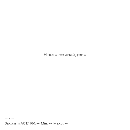
Нічого не знайдено
-- ~ --
Закриття ACT/HRK: --
Мін.: --
Макс.: --