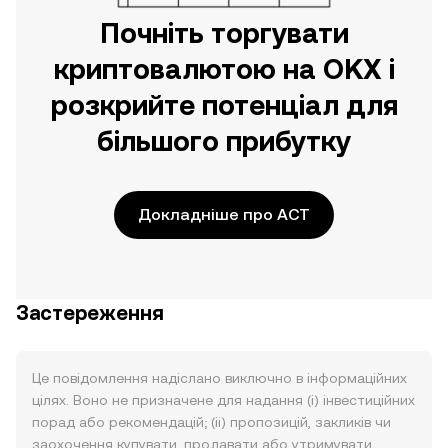
Почніть торгувати
криптовалютою на OKX і
розкрийте потенціал для
більшого прибутку
Докладніше про ACT
Застереження
Це повідомлення надіслано виключно в інформаційних
цілях. Воно не призначене для надання (i) інвестиційних
порад або рекомендацій; (ii) пропозицій, закликів чи
заохочення купувати, продавати або утримувати