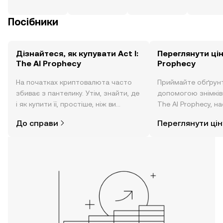
Посібники
Дізнайтеся, як купувати Act I:
Переглянути ціну
The AI Prophecy
Prophecy
На початках криптовалюта часто
Приймайте обґрунт
збиває з пантелику. Утім, знайти, де
допомогою знімків з
і як купити її, простіше, ніж ви
The AI Prophecy, на
думаєте. Розпочніть свою подорож
новин тощо в режи
До справи
Переглянути цін
за допомогою застосунку OKX для
часу.
мобільних пристроїв або
безпосередньо на цьому вебсайті.