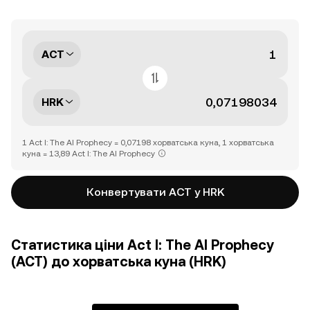
ACT
HRK
1 Act I: The AI Prophecy = 0,07198 хорватська куна, 1 хорватська
куна = 13,89 Act I: The AI Prophecy
Конвертувати ACT у HRK
Статистика ціни Act I: The AI Prophecy
(ACT) до хорватська куна (HRK)