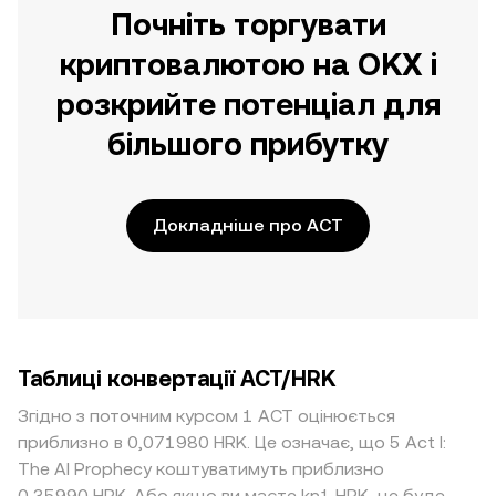
Почніть торгувати
криптовалютою на OKX і
розкрийте потенціал для
більшого прибутку
Докладніше про ACT
Таблиці конвертації ACT/HRK
Згідно з поточним курсом 1 ACT оцінюється
приблизно в 0,071980 HRK. Це означає, що 5 Act I:
The AI Prophecy коштуватимуть приблизно
0,35990 HRK. Або якщо ви маєте kn1 HRK, це буде