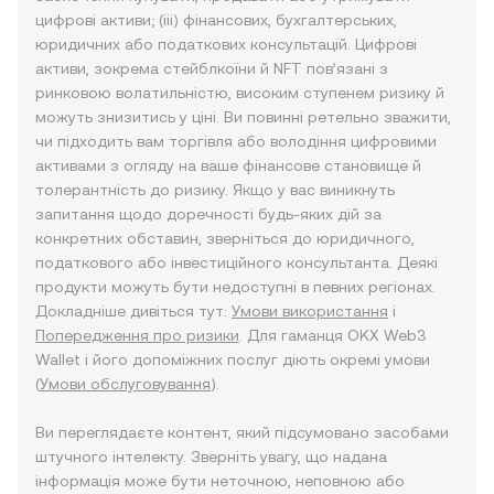
цифрові активи; (iii) фінансових, бухгалтерських,
юридичних або податкових консультацій. Цифрові
активи, зокрема стейблкоїни й NFT пов’язані з
ринковою волатильністю, високим ступенем ризику й
можуть знизитись у ціні. Ви повинні ретельно зважити,
чи підходить вам торгівля або володіння цифровими
активами з огляду на ваше фінансове становище й
толерантність до ризику. Якщо у вас виникнуть
запитання щодо доречності будь-яких дій за
конкретних обставин, зверніться до юридичного,
податкового або інвестиційного консультанта. Деякі
продукти можуть бути недоступні в певних регіонах.
Докладніше дивіться тут:
Умови використання
і
Попередження про ризики
. Для гаманця OKX Web3
Wallet і його допоміжних послуг діють окремі умови
(
Умови обслуговування
).
Ви переглядаєте контент, який підсумовано засобами
штучного інтелекту. Зверніть увагу, що надана
інформація може бути неточною, неповною або