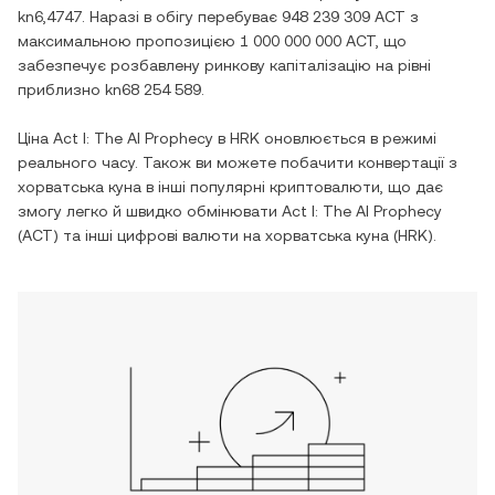
kn6,4747
. Наразі в обігу перебуває
948 239 309 ACT
з
максимальною пропозицією
1 000 000 000 ACT
, що
забезпечує розбавлену ринкову капіталізацію на рівні
приблизно
kn68 254 589
.
Ціна
Act I: The AI Prophecy
в
HRK
оновлюється в режимі
реального часу. Також ви можете побачити конвертації з
хорватська куна
в інші популярні криптовалюти, що дає
змогу легко й швидко обмінювати
Act I: The AI Prophecy
(
ACT
) та інші цифрові валюти на
хорватська куна
(
HRK
).