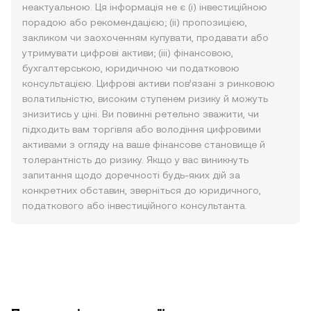
неактуальною. Ця інформація не є (i) інвестиційною
порадою або рекомендацією; (ii) пропозицією,
закликом чи заохоченням купувати, продавати або
утримувати цифрові активи; (iii) фінансовою,
бухгалтерською, юридичною чи податковою
консультацією. Цифрові активи пов’язані з ринковою
волатильністю, високим ступенем ризику й можуть
знизитись у ціні. Ви повинні ретельно зважити, чи
підходить вам торгівля або володіння цифровими
активами з огляду на ваше фінансове становище й
толерантність до ризику. Якщо у вас виникнуть
запитання щодо доречності будь-яких дій за
конкретних обставин, зверніться до юридичного,
податкового або інвестиційного консультанта.