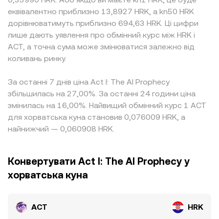
еквівалентно приблизно 13,8927 HRK, а kn50 HRK
дорівнюватимуть приблизно 694,63 HRK. Ці цифри
лише дають уявлення про обмінний курс між HRK і
ACT, а точна сума може змінюватися залежно від
коливань ринку.
За останні 7 днів ціна Act I: The AI Prophecy
збільшилась на 27,00%. За останні 24 години ціна
змінилась на 16,00%. Найвищий обмінний курс 1 ACT
для хорватська куна становив 0,076009 HRK, а
найнижчий — 0,060908 HRK.
Конвертувати Act I: The AI Prophecy у
хорватська куна
ACT
HRK