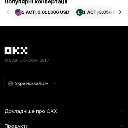
Популярні конвертації
1 ACT
у
0,011006 USD
1 ACT
у
3,056 PKR
© 2026 OKX.COM, 2017
Українська/EUR
Докладніше про OKX
Продукти