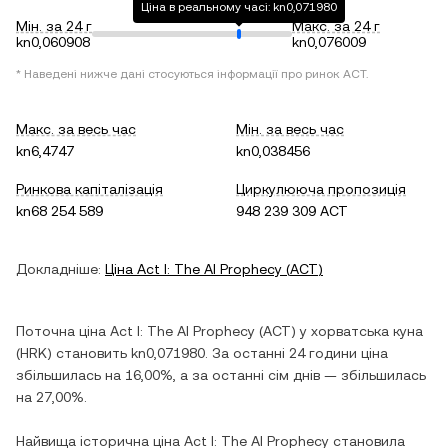
Ціна в реальному часі: kn0,071980
Мін. за 24 г
Макс. за 24 г
kn0,060908
kn0,076009
* Наведені нижче дані стосуються інформації про ринок
ACT
.
Макс. за весь час
Мін. за весь час
kn6,4747
kn0,038456
Ринкова капіталізація
Циркулююча пропозиція
kn68 254 589
948 239 309 ACT
Докладніше:
Ціна
Act I: The AI Prophecy
(
ACT
)
Поточна ціна
Act I: The AI Prophecy
(
ACT
) у
хорватська куна
(
HRK
) становить
kn0,071980
. За останні 24 години ціна
збільшилась
на
16,00%
, а за останні сім днів —
збільшилась
на
27,00%
.
Найвища історична ціна
Act I: The AI Prophecy
становила