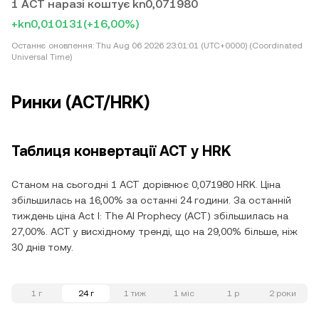
1 ACT наразі коштує kn0,071980
+kn0,010131
(+16,00%)
Останнє оновлення:
Thu Aug 06 2026 23:01:01 (UTC+0000) (Coordinated
Universal Time)
Ринки (ACT/HRK)
Таблиця конвертації ACT у HRK
Станом на сьогодні 1 ACT дорівнює 0,071980 HRK. Ціна
збільшилась на 16,00% за останні 24 години. За останній
тиждень ціна Act I: The AI Prophecy (ACT) збільшилась на
27,00%. ACT у висхідному тренді, що на 29,00% більше, ніж
30 днів тому.
1 г
24 г
1 тиж
1 міс
1 р
2 роки