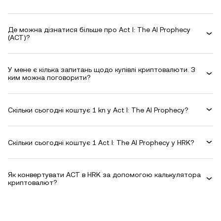
Де можна дізнатися більше про Act I: The AI Prophecy
(ACT)?
У мене є кілька запитань щодо купівлі криптовалюти. З
ким можна поговорити?
Скільки сьогодні коштує 1 kn у Act I: The AI Prophecy?
Скільки сьогодні коштує 1 Act I: The AI Prophecy у HRK?
Як конвертувати ACT в HRK за допомогою калькулятора
криптовалют?