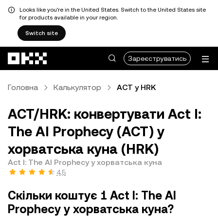
Looks like you're in the United States. Switch to the United States site
for products available in your region.
Switch site
Перейти до основного вмісту
Зареєструватись
Головна
Калькулятор
ACT у HRK
ACT/HRK: конвертувати Act I:
The AI Prophecy (ACT) у
хорватська куна (HRK)
Act I: The AI Prophecy у хорватська куна
4,5
Скільки коштує 1 Act I: The AI
Prophecy у хорватська куна?