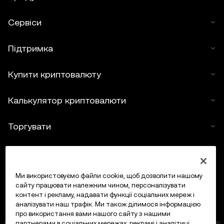
Сервіси
Підтримка
Купити криптовалюту
Калькулятор криптовалюти
Торгувати
Ми використовуємо файли cookie, щоб дозволити нашому
сайту працювати належним чином, персоналізувати
контент і рекламу, надавати функції соціальних мереж і
аналізувати наш трафік. Ми також ділимося інформацією
про використання вами нашого сайту з нашими
партнерами в соціальних мережах, рекламі і аналітиці.