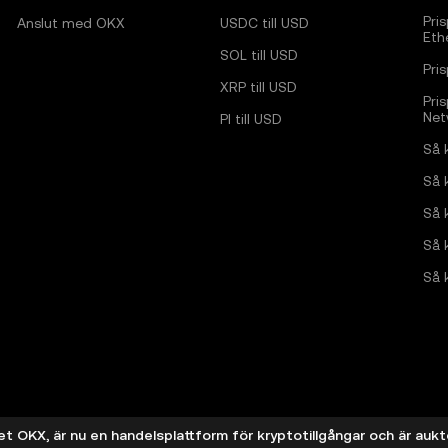
Pri
Anslut med OKX
USDC till USD
Eth
SOL till USD
Pri
XRP till USD
Pri
Net
PI till USD
Så 
Så 
Så 
Så 
Så 
OKX, är nu en handelsplattform för kryptotillgångar och är aukto