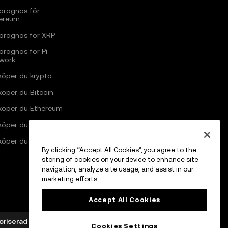
sprognos för
ereum
sprognos för XRP
sprognos för Pi
work
köper du krypto
köper du Bitcoin
köper du Ethereum
köper du Solana
köper du Pi Network
By clicking “Accept All Cookies”, you agree to the
storing of cookies on your device to enhance site
navigation, analyze site usage, and assist in our
marketing efforts.
Accept All Cookies
riserad som leverantör av kryptotillgångstjänster av
Cookies Settings