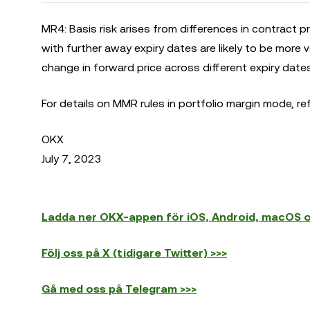
MR4: Basis risk arises from differences in contract p
with further away expiry dates are likely to be more vo
change in forward price across different expiry dates
For details on MMR rules in portfolio margin mode, re
OKX
July 7, 2023
Ladda ner OKX-appen för iOS, Android, macOS 
Följ oss på X (tidigare Twitter) >>>
Gå med oss på Telegram >>>