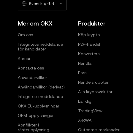
Svenska/EUR
Mer om OKX
Produkter
Om oss
Köp krypto
Integritetsmeddelande
P2P-handel
för kandidater
Konvertera
Karriär
Handla
Kontakta oss
Earn
Användarvillkor
Handelsrobotar
Användarvillkor (derivat)
Alla kryptovalutor
Integritetsmeddelande
Lär dig
OKX EU-upplysningar
TradingView
OEM-upplysningar
X-RWA
Konflikter i
ränteupplysning
Outcome-marknader