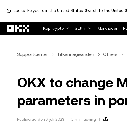
Looks like you're in the United States. Switch to the United S
Hoppa till huvudinnehåll
Köp krypto
Sätt in
Marknader
H
Supportcenter
Tillkännagivanden
Others
OKX to change MR
parameters in po
Publicerad den 7 juli 2023
2 min läsning