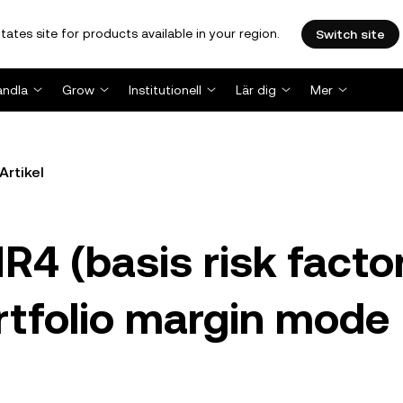
tates site for products available in your region.
Switch site
andla
Grow
Institutionell
Lär dig
Mer
Artikel
4 (basis risk facto
rtfolio margin mode