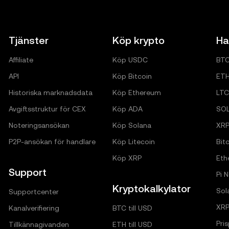
Tjänster
Köp krypto
Ha
Affiliate
Köp USDC
BT
API
Köp Bitcoin
ET
Historiska marknadsdata
Köp Ethereum
LTC
Avgiftsstruktur för CEX
Köp ADA
SO
Noteringsansökan
Köp Solana
XR
P2P-ansökan för handlare
Köp Litecoin
Bitc
Köp XRP
Eth
Support
Pi 
Kryptokalkylator
Sol
Supportcenter
XRP
Kanalverifiering
BTC till USD
Pri
Tillkännagivanden
ETH till USD