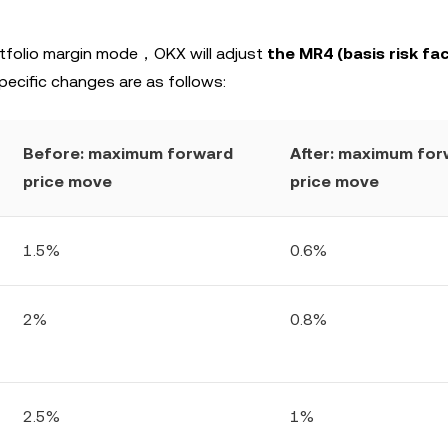
ortfolio margin mode，OKX will adjust
the MR4 (basis risk fa
pecific changes are as follows:
Before: maximum forward
After: maximum for
price move
price move
1.5%
0.6%
2%
0.8%
2.5%
1%