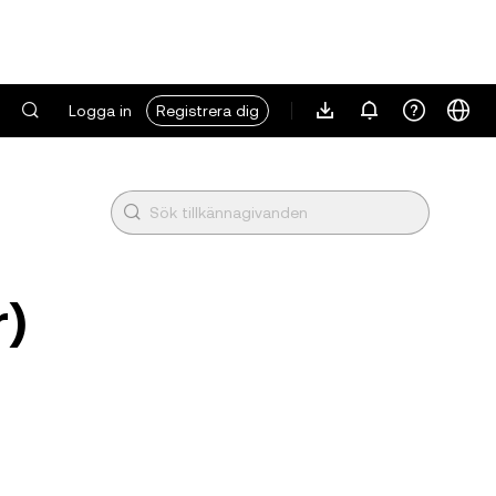
Logga in
Registrera dig
r)