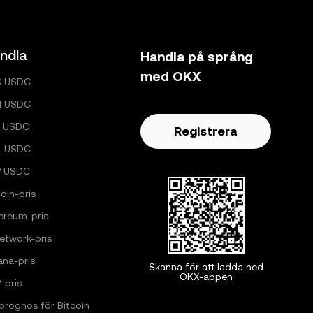
ndla
Handla på språng
med OKX
C USDC
H USDC
 USDC
Registrera
L USDC
P USDC
oin-pris
ereum-pris
Network-pris
ana-pris
Skanna för att ladda ned
OKX-appen
-pris
sprognos för Bitcoin