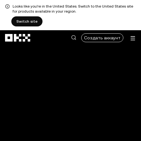
Looks like you're in the United States. Switch to the United States site
for products available in your region.
Switch site
Перейти к основному контенту
Создать аккаунт