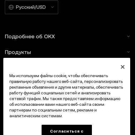
Русский/USD
Подробнее об OKX
Продукты
Услуги
Мы используем файлы cookie, чтобы обеспечивать
правильную работу нашего веб-сайта, персонализировать
Поддержка
рекламные объявления и другие материалы, обеспечивать
работу функций социальных сетей и анализировать
Купить крипто
сетевой трафик. Мы также предоставляем информацию
об использовании вами нашего веб-сайта своим
партнерам по социальным сетям, рекламе и
Крипто-калькулятор
аналитическим системам.
Трейдинг
Согласиться с