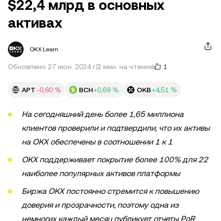
$22,4 млрд в основных
активах
OKX Learn
1
Обновлено 27 июн. 2024 г.
2 мин. на чтение
APT
-0,60 %
BCH
+0,69 %
OKB
+4,51 %
На сегодняшний день более 1,65 миллиона
клиентов проверили и подтвердили, что их активы
на OKX обеспечены в соотношении 1 к 1
OKX поддерживает покрытие более 100% для 22
наиболее популярных активов платформы
Биржа OKX постоянно стремится к повышению
доверия и прозрачности, поэтому одна из
немногих каждый месяц публикует отчеты PoR