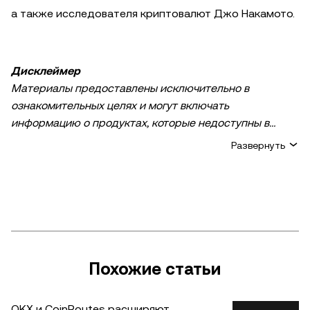
а также исследователя криптовалют Джо Накамото.
Дисклеймер
Материалы предоставлены исключительно в
ознакомительных целях и могут включать
информацию о продуктах, которые недоступны в
вашем регионе. Они не являются инвестиционным
Развернуть
советом или рекомендацией, предложением или
приглашением к покупке, продаже или удержанию
криптовалюты / цифровых активов, советом в
финансовой, бухгалтерской, юридической или
налоговой сфере. Криптовалютные и цифровые
активы, в том числе стейблкоины, сопряжены с
высокими рисками и подвержены сильным ценовым
Похожие статьи
колебаниям. Тщательно оцените финансовое
состояние и определите, подходит ли вам торговля и
OKX и CoinRoutes расширяют