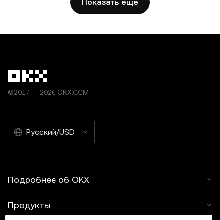
Показать еще
статью — © OKX, 2025. Цитаты должны содержать
ссылку на название статьи и ее автора, например:
«Название статьи, [имя автора, если указано], © OKX,
2025». Часть контента может быть создана с
использованием инструментов искусственного
интеллекта (ИИ). Создание производных материалов и
любое другое использование данной статьи не
допускается.
©2017 — 2026 OKX.COM
Русский/USD
Подробнее об OKX
Продукты