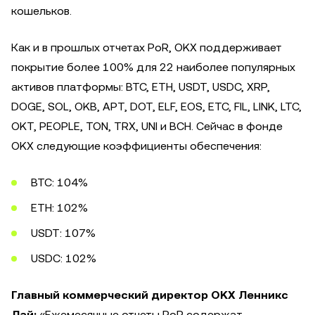
кошельков.
Как и в прошлых отчетах PoR, OKX поддерживает
покрытие более 100% для 22 наиболее популярных
активов платформы: BTC, ETH, USDT, USDC, XRP,
DOGE, SOL, OKB, APT, DOT, ELF, EOS, ETC, FIL, LINK, LTC,
OKT, PEOPLE, TON, TRX, UNI и BCH. Сейчас в фонде
OKX следующие коэффициенты обеспечения:
BTC: 104%
ETH: 102%
USDT: 107%
USDC: 102%
Главный коммерческий директор OKX Ленникс
Лай:
«Ежемесячные отчеты PoR содержат